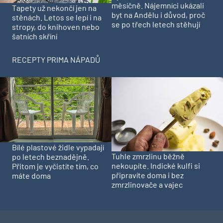
měsíčně. Nájemníci ukázali
Tapety už nekončí jen na
byt na Andělu i důvod, proč
stěnách. Letos se lepí i na
se po třech letech stěhují
stropy, do knihoven nebo
šatních skříní
RECEPTY PRIMA NÁPADŮ
Bílé plastové židle vypadají
Tuhle zmrzlinu běžně
po letech beznadějně.
nekoupíte. Indické kulfi si
Přitom je vyčistíte tím, co
připravíte doma i bez
máte doma
zmrzlinovače a vajec