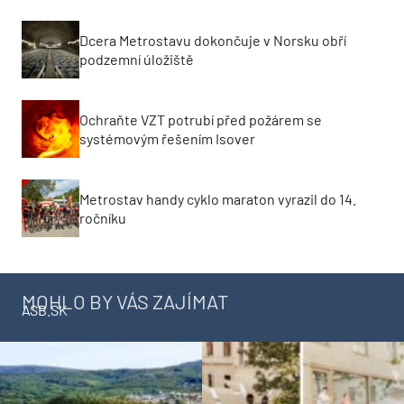
Dcera Metrostavu dokončuje v Norsku obří
podzemní úložiště
Ochraňte VZT potrubí před požárem se
systémovým řešením Isover
Metrostav handy cyklo maraton vyrazil do 14.
ročníku
MOHLO BY VÁS ZAJÍMAT
ASB.SK