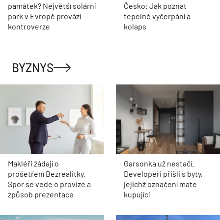
památek? Největší solární
Česko: Jak poznat
park v Evropě provází
tepelné vyčerpání a
kontroverze
kolaps
BYZNYS
Makléři žádají o
Garsonka už nestačí.
prošetření Bezrealitky.
Developeři přišli s byty,
Spor se vede o provize a
jejichž označení mate
způsob prezentace
kupující