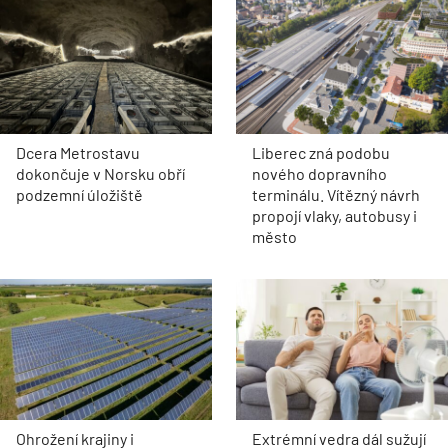
Dcera Metrostavu
Liberec zná podobu
dokončuje v Norsku obří
nového dopravního
podzemní úložiště
terminálu. Vítězný návrh
propojí vlaky, autobusy i
město
Ohrožení krajiny i
Extrémní vedra dál sužují