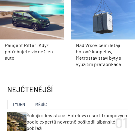
Peugeot Rifter: Když
Nad Vršovicemi létají
potřebujete víc než jen
hotové koupelny.
auto
Metrostav staví byty s
využitím prefabrikace
NEJČTENĚJŠÍ
TÝDEN
MĚSÍC
Šokující devastace. Hotelový resort Trumpových
podle expertů nevratně poškodil albánské
pobřeží