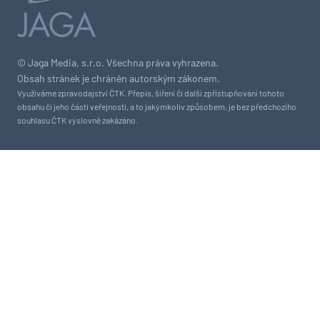
© Jaga Media, s.r.o. Všechna práva vyhrazena.
Obsah stránek je chráněn autorským zákonem.
Využíváme zpravodajství ČTK. Přepis, šíření či další zpřístupňování tohoto
obsahu či jeho části veřejnosti, a to jakýmkoliv způsobem, je bez předchozího
souhlasu ČTK výslovně zakázáno.