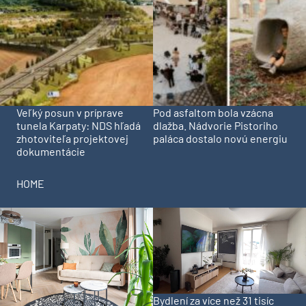
Veľký posun v príprave
Pod asfaltom bola vzácna
tunela Karpaty: NDS hľadá
dlažba. Nádvorie Pistoriho
zhotoviteľa projektovej
paláca dostalo novú energiu
dokumentácie
HOME
Bydlení za více než 31 tisíc