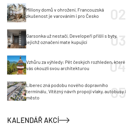
Miliony domů v ohrožení. Francouzská
zkušenost je varováním i pro Česko
Garsonka už nestačí. Developeři přišli s byty,
jejichž označení mate kupující
Vzhůru za výhledy: Pět českých rozhleden, které
vás okouzlí svou architekturou
Liberec zná podobu nového dopravního
terminálu. Vítězný návrh propojí vlaky, autobusy i
město
KALENDÁŘ AKCÍ