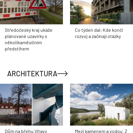
Středočeský kraj ukáže
Co týden dal: Kde končí
plánované uzavírky s
rozvoj a začínají otázky
několikaměsíčním
předstihem
ARCHITEKTURA
Dům na břehu Vltavy
Mezi kamenem a vodou. Z