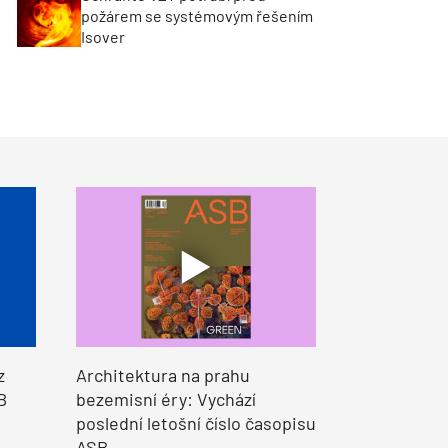
požárem se systémovým řešením
Isover
z
Architektura na prahu
B
bezemisní éry: Vychází
poslední letošní číslo časopisu
ASB