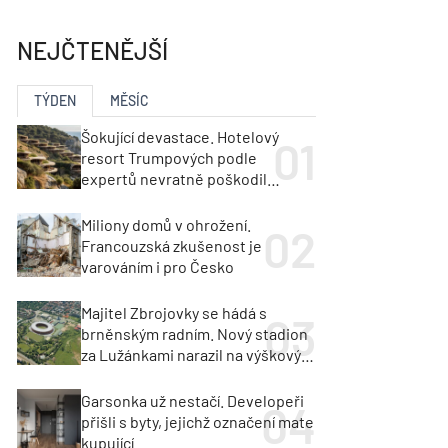
ka
Dopravní stavby
objekty
NEJČTENĚJŠÍ
tavby
unely
Geotechnika
Inženýrské sítě
TÝDEN
MĚSÍC
Šokující devastace. Hotelový
resort Trumpových podle
expertů nevratně poškodil
albánské pobřeží
Miliony domů v ohrožení.
Francouzská zkušenost je
varováním i pro Česko
Majitel Zbrojovky se hádá s
brněnským radním. Nový stadion
za Lužánkami narazil na výškový
limit
Garsonka už nestačí. Developeři
přišli s byty, jejichž označení mate
kupující