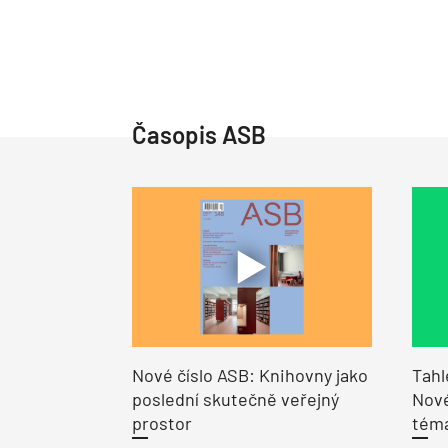
Časopis ASB
Nové číslo ASB: Knihovny jako
Tahl
poslední skutečně veřejný
Nové
prostor
tém