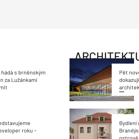
ARCHITEKT
e hádá s brněnským
Pět nov
on za Lužánkami
dokazují
imit
archite
edstavujeme
Bydlení
veloper roku –
Brandýs
ostrově