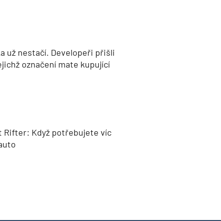
 už nestačí. Developeři přišli
jejichž označení mate kupující
 Rifter: Když potřebujete víc
auto