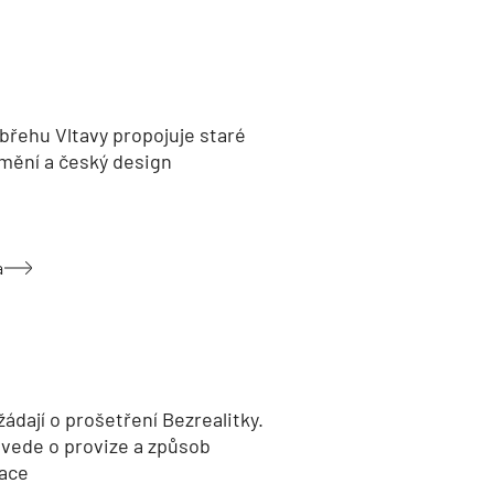
břehu Vltavy propojuje staré
umění a český design
a
žádají o prošetření Bezrealitky.
 vede o provize a způsob
ace