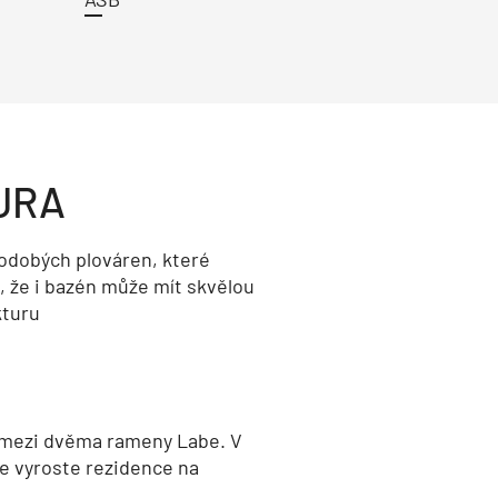
URA
odobých plováren, které
, že i bazén může mít skvělou
kturu
 mezi dvěma rameny Labe. V
e vyroste rezidence na