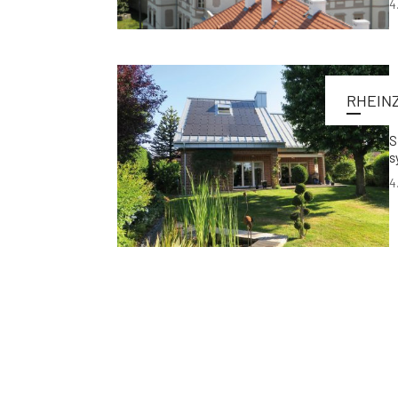
4
RHEIN
S
s
4