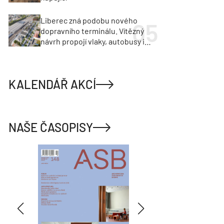
Liberec zná podobu nového
dopravního terminálu. Vítězný
návrh propojí vlaky, autobusy i
město
KALENDÁŘ AKCÍ
NAŠE ČASOPISY