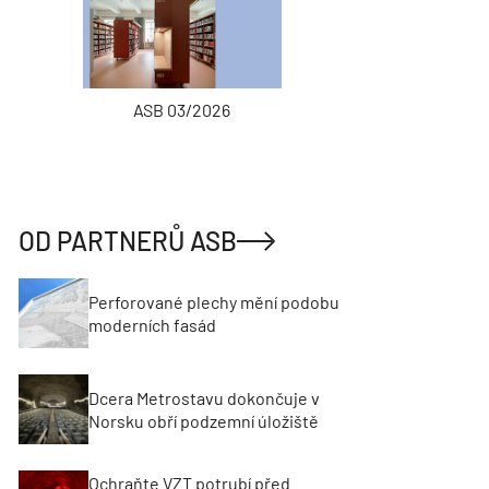
ASB 03/2026
INŽENÝRSKÉ
OD PARTNERŮ ASB
Perforované plechy mění podobu
moderních fasád
Dcera Metrostavu dokončuje v
Norsku obří podzemní úložiště
Ochraňte VZT potrubí před