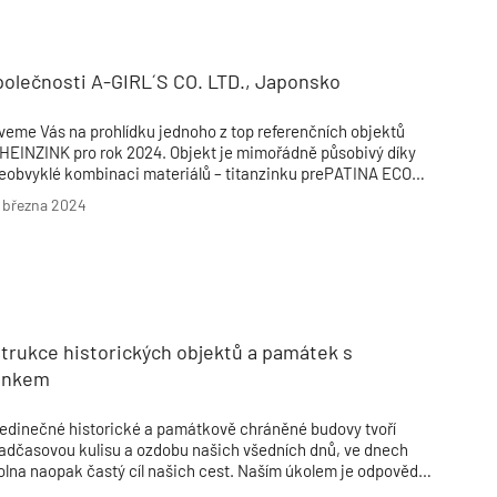
Poruchy střechy
Rekonstrukce střechy
Průmysl a logisti
Větrání a odvětrávání
Komíny
Historické stavby
Průmyslové 
Fasáda
Inženýrské s
polečnosti A-GIRL´S CO. LTD., Japonsko
Omítky
Doprava
Mosty
T
veme Vás na prohlídku jednoho z top referenčních objektů
HEINZINK pro rok 2024. Objekt je mimořádně působivý díky
eobvyklé kombinaci materiálů – titanzinku prePATINA ECO
INC, dřeva a betonu.
. března 2024
trukce historických objektů a památek s
inkem
edinečné historické a památkově chráněné budovy tvoří
adčasovou kulisu a ozdobu našich všedních dnů, ve dnech
olna naopak častý cíl našich cest. Naším úkolem je odpovědná
 kvalitní péče o toto dědictví.