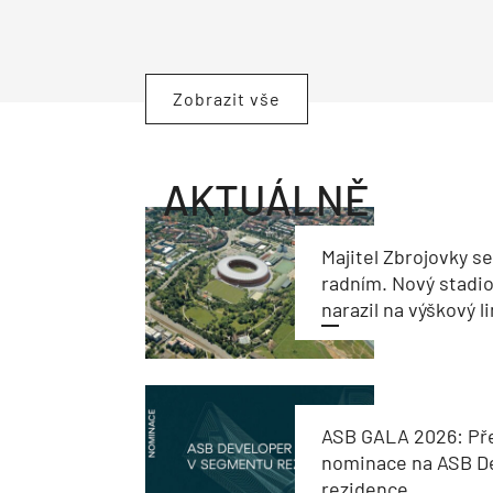
Zobrazit vše
AKTUÁLNĚ
Majitel Zbrojovky s
radním. Nový stadi
narazil na výškový l
ASB GALA 2026: Př
nominace na ASB De
rezidence