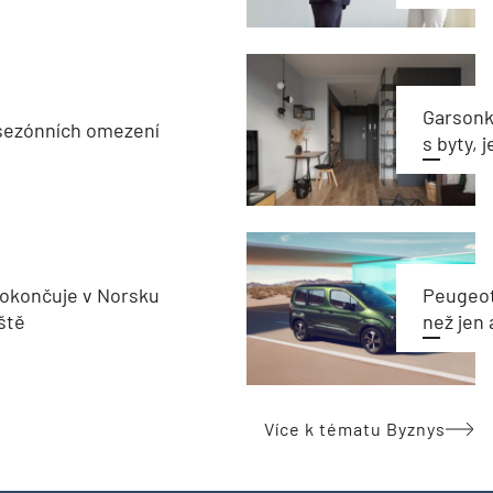
Garsonka
sezónních omezení
s byty, 
okončuje v Norsku
Peugeot
ště
než jen 
Více k tématu Byznys