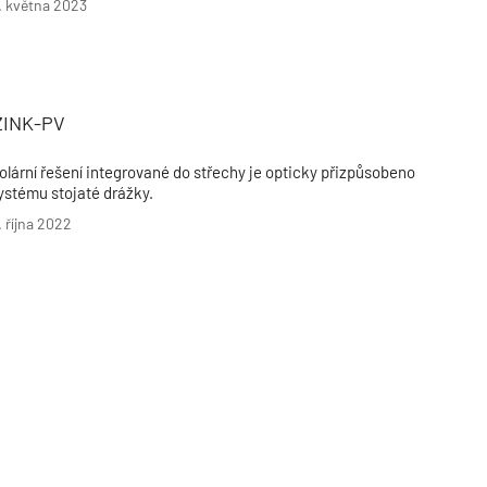
. května 2023
ZINK-PV
olární řešení integrované do střechy je opticky přizpůsobeno
ystému stojaté drážky.
. října 2022