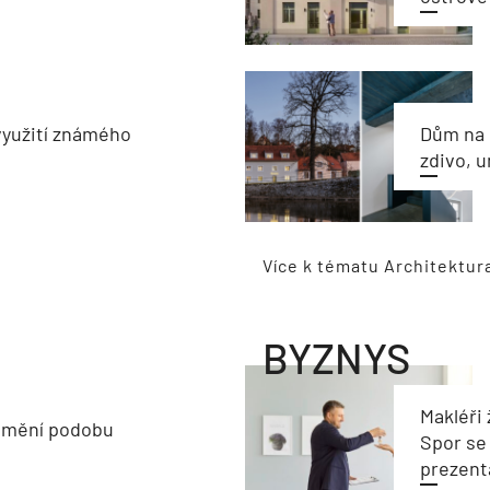
využití známého
Dům na 
zdivo, 
Více k tématu Architektur
BYZNYS
Makléři 
 mění podobu
Spor se
prezent