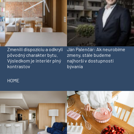
Zmenili dispozíciu a odkryli
Ján Palenčár: Ak neurobíme
pôvodný charakter bytu.
zmeny, stále budeme
Výsledkom je interiér plný
najhorší v dostupnosti
kontrastov
bývania
HOME