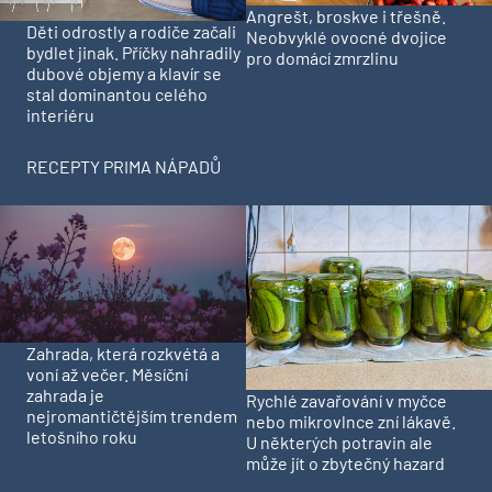
Angrešt, broskve i třešně.
Děti odrostly a rodiče začali
Neobvyklé ovocné dvojice
bydlet jinak. Příčky nahradily
pro domácí zmrzlinu
dubové objemy a klavír se
stal dominantou celého
interiéru
RECEPTY PRIMA NÁPADŮ
Zahrada, která rozkvétá a
voní až večer. Měsíční
zahrada je
Rychlé zavařování v myčce
nejromantičtějším trendem
nebo mikrovlnce zní lákavě.
letošního roku
U některých potravin ale
může jít o zbytečný hazard