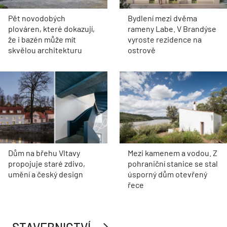
Pět novodobých
Bydlení mezi dvěma
plováren, které dokazují,
rameny Labe. V Brandýse
že i bazén může mít
vyroste rezidence na
skvělou architekturu
ostrově
Dům na břehu Vltavy
Mezi kamenem a vodou. Z
propojuje staré zdivo,
pohraniční stanice se stal
umění a český design
úsporný dům otevřený
řece