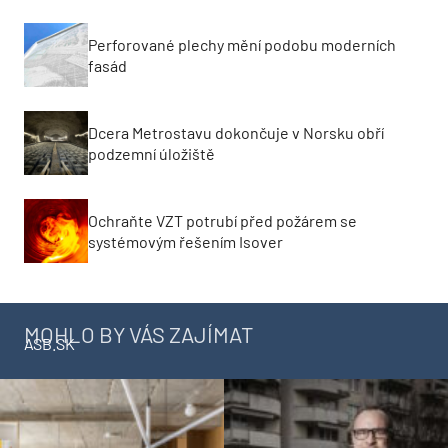
Perforované plechy mění podobu moderních
fasád
Dcera Metrostavu dokončuje v Norsku obří
podzemní úložiště
Ochraňte VZT potrubí před požárem se
systémovým řešením Isover
MOHLO BY VÁS ZAJÍMAT
ASB.SK