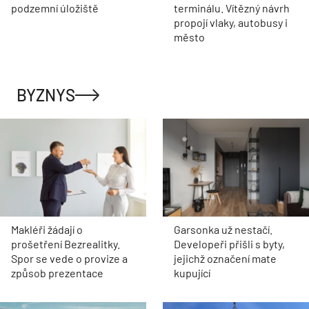
podzemní úložiště
terminálu. Vítězný návrh
propojí vlaky, autobusy i
město
BYZNYS
Makléři žádají o
Garsonka už nestačí.
prošetření Bezrealitky.
Developeři přišli s byty,
Spor se vede o provize a
jejichž označení mate
způsob prezentace
kupující