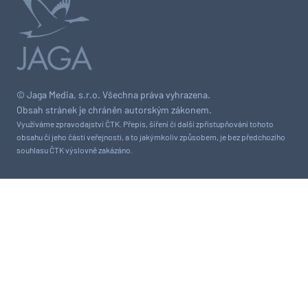
© Jaga Media, s.r.o. Všechna práva vyhrazena.
Obsah stránek je chráněn autorským zákonem.
Využíváme zpravodajství ČTK. Přepis, šíření či další zpřístupňování tohoto
obsahu či jeho části veřejnosti, a to jakýmkoliv způsobem, je bez předchozího
souhlasu ČTK výslovně zakázáno.