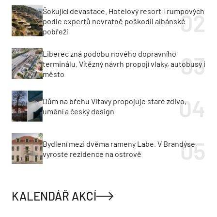
Šokující devastace. Hotelový resort Trumpových
podle expertů nevratně poškodil albánské
pobřeží
Liberec zná podobu nového dopravního
terminálu. Vítězný návrh propojí vlaky, autobusy i
město
Dům na břehu Vltavy propojuje staré zdivo,
umění a český design
Bydlení mezi dvěma rameny Labe. V Brandýse
vyroste rezidence na ostrově
KALENDÁŘ AKCÍ