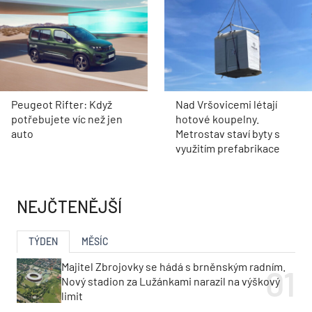
Peugeot Rifter: Když
Nad Vršovicemi létají
potřebujete víc než jen
hotové koupelny.
auto
Metrostav staví byty s
využitím prefabrikace
NEJČTENĚJŠÍ
TÝDEN
MĚSÍC
Majitel Zbrojovky se hádá s brněnským radním.
Nový stadion za Lužánkami narazil na výškový
limit