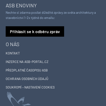
ASB ENOVINY
Nechte si zdarma posílat důležité zprávy ze světa architektury a
stavebnictví 1-2x týdně do emailu:
Přihlásit se k odběru zpráv
O NÁS
KONTAKT
INZERCE NA ASB-PORTAL.CZ
PŘEDPLATNÉ ČASOPISU ASB
OCHRANA OSOBNÍCH ÚDAJŮ
SOUKROMÍ – NASTAVENÍ COOKIES