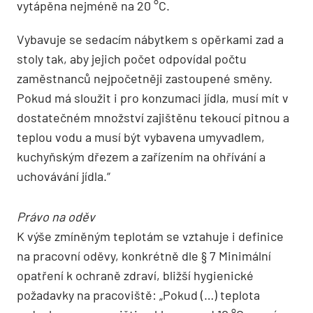
vytápěna nejméně na 20 °C.
Vybavuje se sedacím nábytkem s opěrkami zad a
stoly tak, aby jejich počet odpovídal počtu
zaměstnanců nejpočetněji zastoupené směny.
Pokud má sloužit i pro konzumaci jídla, musí mít v
dostatečném množství zajištěnu tekoucí pitnou a
teplou vodu a musí být vybavena umyvadlem,
kuchyňským dřezem a zařízením na ohřívání a
uchovávání jídla.“
Právo na oděv
K výše zmíněným teplotám se vztahuje i definice
na pracovní oděvy, konkrétně dle § 7 Minimální
opatření k ochraně zdraví, bližší hygienické
požadavky na pracoviště: „Pokud (…) teplota