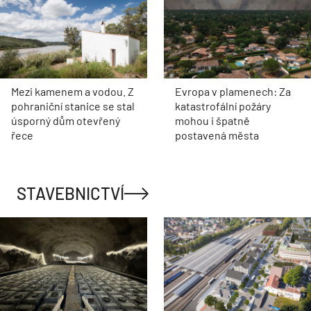
Mezi kamenem a vodou. Z
Evropa v plamenech: Za
pohraniční stanice se stal
katastrofální požáry
úsporný dům otevřený
mohou i špatně
řece
postavená města
STAVEBNICTVÍ