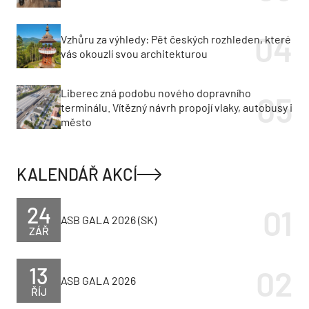
Vzhůru za výhledy: Pět českých rozhleden, které
vás okouzlí svou architekturou
Liberec zná podobu nového dopravního
terminálu. Vítězný návrh propojí vlaky, autobusy i
město
KALENDÁŘ AKCÍ
24
ASB GALA 2026 (SK)
ZÁŘ
13
ASB GALA 2026
ŘÍJ