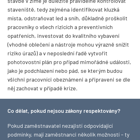
stavbě v zimě je důležité pravidelně kontrolovat
staveniště, tedy zejména identifikovat kluzká
místa, odstraňovat led a sníh, důkladně proškolit
pracovníky o všech rizicích a preventivních
opatřeních, investovat do kvalitního vybavení
(vhodné oblečení a nástroje mohou výrazně snížit
riziko úrazů) a v neposlední řadě vytvořit
pohotovostní plán pro případ mimořádné události,
jako je podchlazení nebo pád, se kterým budou
všichni pracovníci obeznámeni a připraveni se dle
něj zachovat v případě krize.
Co dělat, pokud nejsou zákony respektovány?
Pokud zaměstnavatel nezajistí odpovídající
podmínky, mají zaměstnanci několik možností – ty