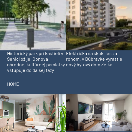
Historický park pri kaštieli v
Električka na skok, les za
Senici ožije. Obnova
rohom. V Dúbravke vyrastie
národnej kultúrnej pamiatky
nový bytový dom Zelka
vstupuje do ďalšej fázy
HOME