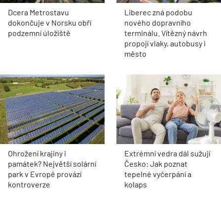
Dcera Metrostavu
Liberec zná podobu
dokončuje v Norsku obří
nového dopravního
podzemní úložiště
terminálu. Vítězný návrh
propojí vlaky, autobusy i
město
Ohrožení krajiny i
Extrémní vedra dál sužují
památek? Největší solární
Česko: Jak poznat
park v Evropě provází
tepelné vyčerpání a
kontroverze
kolaps