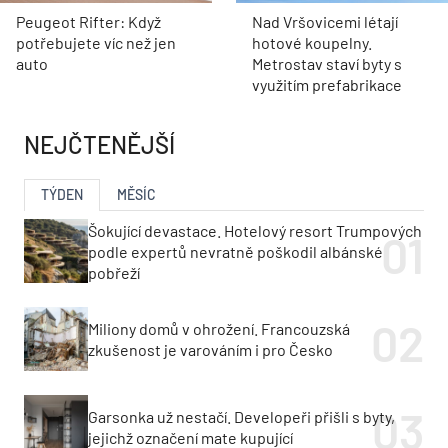
Peugeot Rifter: Když
Nad Vršovicemi létají
potřebujete víc než jen
hotové koupelny.
auto
Metrostav staví byty s
využitím prefabrikace
NEJČTENĚJŠÍ
TÝDEN
MĚSÍC
Šokující devastace. Hotelový resort Trumpových
podle expertů nevratně poškodil albánské
pobřeží
Miliony domů v ohrožení. Francouzská
zkušenost je varováním i pro Česko
Garsonka už nestačí. Developeři přišli s byty,
jejichž označení mate kupující