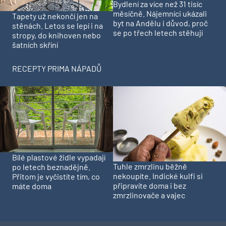
Bydlení za více než 31 tisíc
měsíčně. Nájemníci ukázali
Tapety už nekončí jen na
byt na Andělu i důvod, proč
stěnách. Letos se lepí i na
se po třech letech stěhují
stropy, do knihoven nebo
šatních skříní
RECEPTY PRIMA NÁPADŮ
Bílé plastové židle vypadají
Tuhle zmrzlinu běžně
po letech beznadějně.
nekoupíte. Indické kulfi si
Přitom je vyčistíte tím, co
připravíte doma i bez
máte doma
zmrzlinovače a vajec