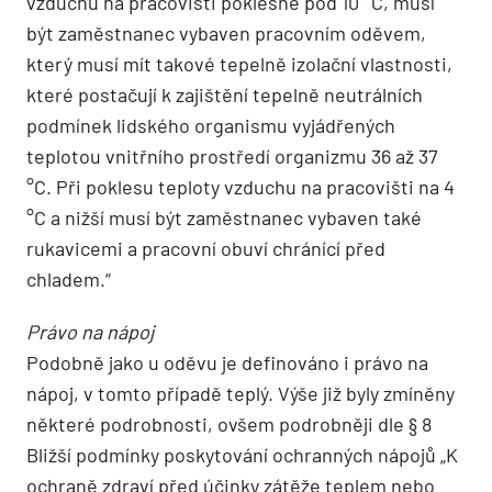
vzduchu na pracovišti poklesne pod 10 °C, musí
být zaměstnanec vybaven pracovním oděvem,
který musí mít takové tepelně izolační vlastnosti,
které postačují k zajištění tepelně neutrálních
podmínek lidského organismu vyjádřených
teplotou vnitřního prostředí organizmu 36 až 37
°C. Při poklesu teploty vzduchu na pracovišti na 4
°C a nižší musí být zaměstnanec vybaven také
rukavicemi a pracovní obuví chránící před
chladem.“
Právo na nápoj
Podobně jako u oděvu je definováno i právo na
nápoj, v tomto případě teplý. Výše již byly zmíněny
některé podrobnosti, ovšem podrobněji dle § 8
Bližší podmínky poskytování ochranných nápojů „K
ochraně zdraví před účinky zátěže teplem nebo