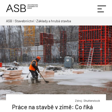
ASB
Stavebnictví
Základy a hrubá stavba
Zdroj: Shutterstock
Práce na stavbě v zimě: Co říká