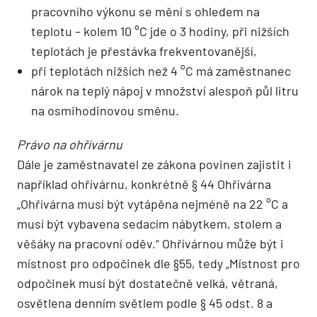
pracovního výkonu se mění s ohledem na
teplotu – kolem 10 °C jde o 3 hodiny, při nižších
teplotách je přestávka frekventovanější,
při teplotách nižších než 4 °C má zaměstnanec
nárok na teplý nápoj v množství alespoň půl litru
na osmihodinovou směnu.
Právo na ohřívárnu
Dále je zaměstnavatel ze zákona povinen zajistit i
například ohřívárnu, konkrétně § 44 Ohřívárna
„Ohřívárna musí být vytápěna nejméně na 22 °C a
musí být vybavena sedacím nábytkem, stolem a
věšáky na pracovní oděv.“ Ohřívárnou může být i
místnost pro odpočinek dle §55, tedy „Místnost pro
odpočinek musí být dostatečně velká, větraná,
osvětlena denním světlem podle § 45 odst. 8 a