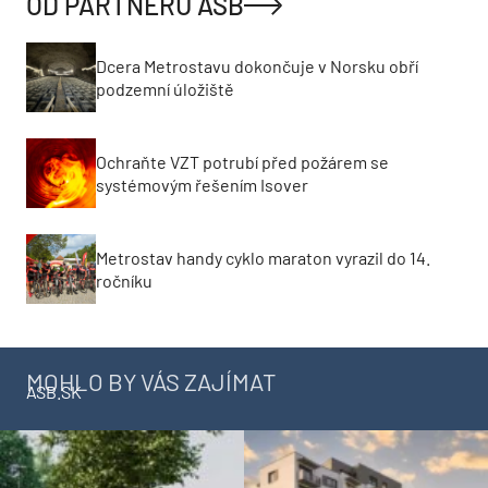
OD PARTNERŮ ASB
Dcera Metrostavu dokončuje v Norsku obří
podzemní úložiště
Ochraňte VZT potrubí před požárem se
systémovým řešením Isover
Metrostav handy cyklo maraton vyrazil do 14.
ročníku
MOHLO BY VÁS ZAJÍMAT
ASB.SK