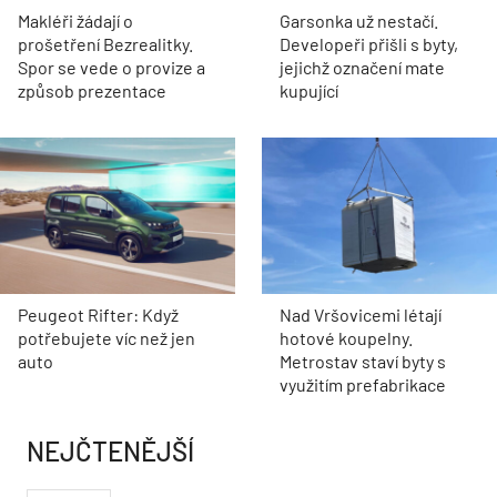
Makléři žádají o
Garsonka už nestačí.
prošetření Bezrealitky.
Developeři přišli s byty,
Spor se vede o provize a
jejichž označení mate
způsob prezentace
kupující
Peugeot Rifter: Když
Nad Vršovicemi létají
potřebujete víc než jen
hotové koupelny.
auto
Metrostav staví byty s
využitím prefabrikace
NEJČTENĚJŠÍ