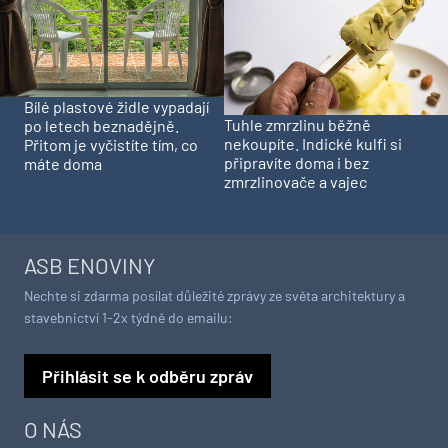
Bílé plastové židle vypadají
Tuhle zmrzlinu běžně
po letech beznadějně.
nekoupíte. Indické kulfi si
Přitom je vyčistíte tím, co
připravíte doma i bez
máte doma
zmrzlinovače a vajec
ASB ENOVINY
Nechte si zdarma posílat důležité zprávy ze světa architektury a
stavebnictví 1-2x týdně do emailu:
Přihlásit se k odběru zpráv
O NÁS