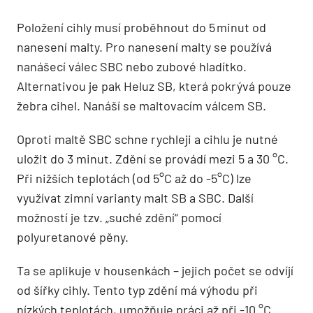
Položení cihly musí proběhnout do 5 minut od
nanesení malty. Pro nanesení malty se používá
nanášecí válec SBC nebo zubové hladítko.
Alternativou je pak Heluz SB, která pokrývá pouze
žebra cihel. Nanáší se maltovacím válcem SB.
Oproti maltě SBC schne rychleji a cihlu je nutné
uložit do 3 minut. Zdění se provádí mezi 5 a 30 °C.
Při nižších teplotách (od 5°C až do -5°C) lze
využívat zimní varianty malt SB a SBC. Další
možností je tzv. „suché zdění“ pomocí
polyuretanové pěny.
Ta se aplikuje v housenkách – jejich počet se odvíjí
od šířky cihly. Tento typ zdění má výhodu při
nízkých teplotách, umožňuje práci až při -10 °C.