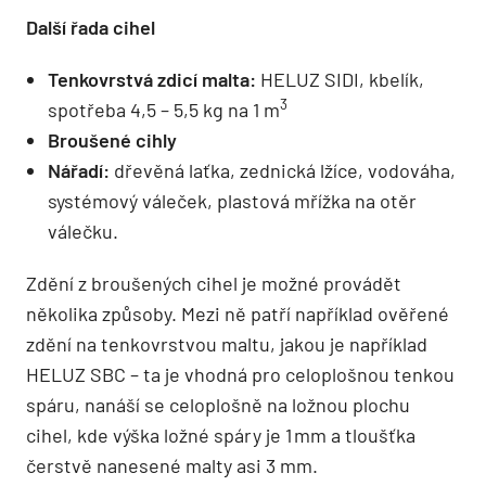
Další řada cihel
Tenkovrstvá zdicí malta:
HELUZ SIDI, kbelík,
3
spotřeba 4,5 – 5,5 kg na 1 m
Broušené cihly
Nářadí:
dřevěná laťka, zednická lžíce, vodováha,
systémový váleček, plastová mřížka na otěr
válečku.
Zdění z broušených cihel je možné provádět
několika způsoby. Mezi ně patří například ověřené
zdění na tenkovrstvou maltu, jakou je například
HELUZ SBC – ta je vhodná pro celoplošnou tenkou
spáru, nanáší se celoplošně na ložnou plochu
cihel, kde výška ložné spáry je 1 mm a tloušťka
čerstvě nanesené malty asi 3 mm.