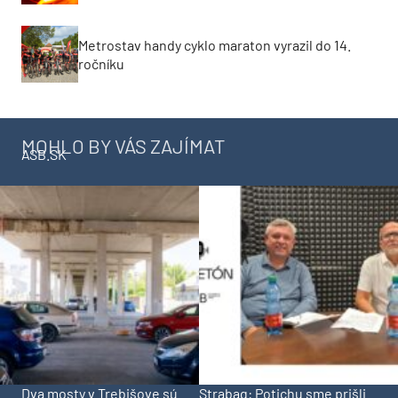
Metrostav handy cyklo maraton vyrazil do 14.
ročníku
MOHLO BY VÁS ZAJÍMAT
ASB.SK
Dva mosty v Trebišove sú
Strabag: Potichu sme prišli