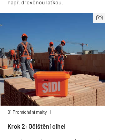
např. dřevěnou laťkou.
01 Promíchání malty
|
Krok 2: Očištění cihel