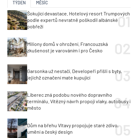
TÝDEN
MĚSÍC
Šokující devastace. Hotelový resort Trumpových
podle expertů nevratně poškodil albánské
pobřeží
Miliony domů v ohrožení. Francouzská
zkušenost je varováním i pro Česko
Garsonka už nestačí. Developeři přišli s byty,
jejichž označení mate kupující
Liberec zná podobu nového dopravního
terminálu. Vítězný návrh propojí vlaky, autobusy i
město
Dům na břehu Vltavy propojuje staré zdivo,
umění a český design