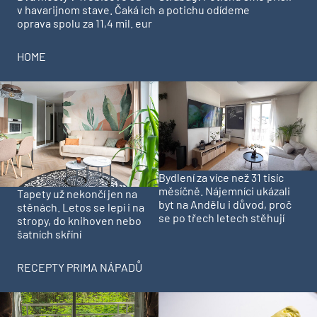
v havarijnom stave. Čaká ich
a potichu odídeme
oprava spolu za 11,4 mil. eur
HOME
Bydlení za více než 31 tisíc
měsíčně. Nájemníci ukázali
Tapety už nekončí jen na
byt na Andělu i důvod, proč
stěnách. Letos se lepí i na
se po třech letech stěhují
stropy, do knihoven nebo
šatních skříní
RECEPTY PRIMA NÁPADŮ