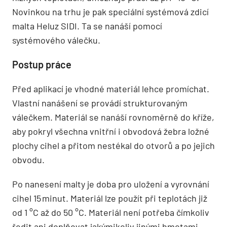
Novinkou na trhu je pak speciální systémová zdicí
malta Heluz SIDI. Ta se nanáší pomocí
systémového válečku.
Postup práce
Před aplikací je vhodné materiál lehce promíchat.
Vlastní nanášení se provádí strukturovaným
válečkem. Materiál se nanáší rovnoměrně do kříže,
aby ­pokryl všechna vnitřní i obvodová žebra ložné
plochy cihel a přitom nestékal do otvorů a po jejich
obvodu.
Po nanesení malty je doba pro uložení a vyrovnání
cihel 15 minut. Materiál lze použít při teplotách již
od 1 °C až do 50 °C. Materiál není potřeba čímkoliv
ředit ani doplňovat jakýmikoliv jinými hmotami.