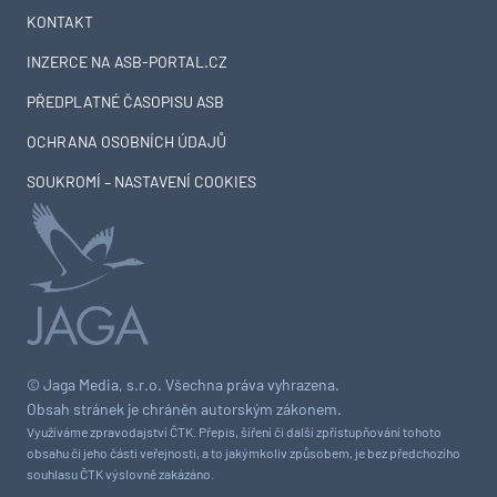
KONTAKT
INZERCE NA ASB-PORTAL.CZ
PŘEDPLATNÉ ČASOPISU ASB
OCHRANA OSOBNÍCH ÚDAJŮ
SOUKROMÍ – NASTAVENÍ COOKIES
© Jaga Media, s.r.o. Všechna práva vyhrazena.
Obsah stránek je chráněn autorským zákonem.
Využíváme zpravodajství ČTK. Přepis, šíření či další zpřístupňování tohoto
obsahu či jeho části veřejnosti, a to jakýmkoliv způsobem, je bez předchozího
souhlasu ČTK výslovně zakázáno.