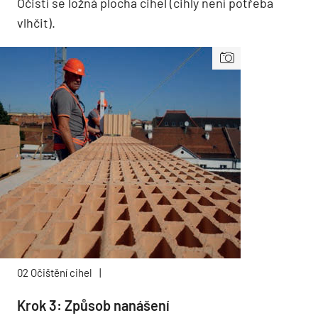
Očistí se ložná plocha cihel (cihly není potřeba
vlhčit).
02 Očištění cihel
|
Krok 3: Způsob nanášení