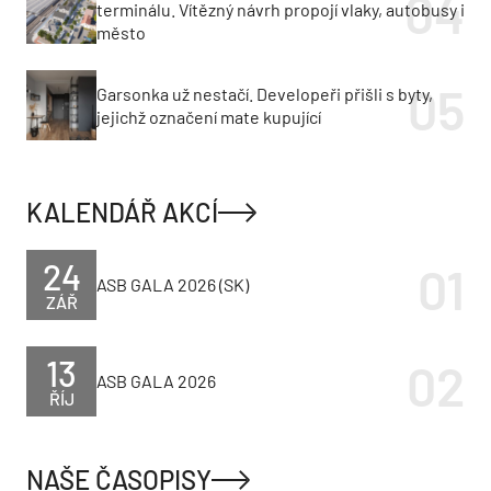
terminálu. Vítězný návrh propojí vlaky, autobusy i
město
Garsonka už nestačí. Developeři přišli s byty,
jejichž označení mate kupující
KALENDÁŘ AKCÍ
24
ASB GALA 2026 (SK)
ZÁŘ
13
ASB GALA 2026
ŘÍJ
NAŠE ČASOPISY