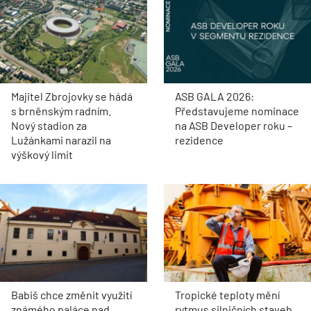
Majitel Zbrojovky se hádá
ASB GALA 2026:
s brněnským radním.
Představujeme nominace
Nový stadion za
na ASB Developer roku –
Lužánkami narazil na
rezidence
výškový limit
Babiš chce změnit využití
Tropické teploty mění
známého paláce nad
rytmus silničních staveb,