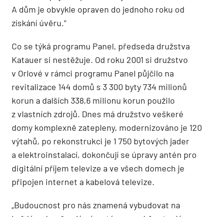
A dům je obvykle opraven do jednoho roku od
získání úvěru.“
Co se týká programu Panel, předseda družstva
Katauer si nestěžuje. Od roku 2001 si družstvo
v Orlové v rámci programu Panel půjčilo na
revitalizace 144 domů s 3 300 byty 734 milionů
korun a dalších 338,6 milionu korun použilo
z vlastních zdrojů. Dnes má družstvo veškeré
domy komplexně zatepleny, modernizováno je 120
výtahů, po rekonstrukci je 1 750 bytových jader
a elektroinstalací, dokončují se úpravy antén pro
digitální příjem televize a ve všech domech je
připojen internet a kabelová televize.
„Budoucnost pro nás znamená vybudovat na