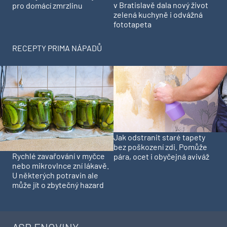
v Bratislavě dala nový život
pro domácí zmrzlinu
zelená kuchyně i odvážná
fototapeta
RECEPTY PRIMA NÁPADŮ
Jak odstranit staré tapety
bez poškození zdi. Pomůže
Rychlé zavařování v myčce
pára, ocet i obyčejná aviváž
nebo mikrovlnce zní lákavě.
U některých potravin ale
může jít o zbytečný hazard
ASB ENOVINY