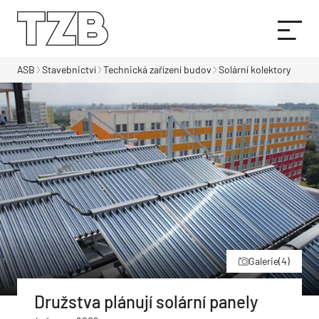
ASB
Stavebnictví
Technická zařízení budov
Solární kolektory
Galerie
(4)
Družstva plánují solární panely