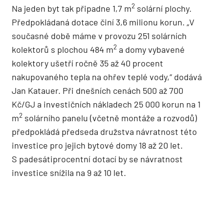
2
Na jeden byt tak připadne 1,7 m
solární plochy.
Předpokládaná dotace činí 3,6 milionu korun. „V
současné době máme v provozu 251 solárních
2
kolektorů s plochou 484 m
a domy vybavené
kolektory ušetří ročně 35 až 40 procent
nakupovaného tepla na ohřev teplé vody,“ dodává
Jan Katauer. Při dnešních cenách 500 až 700
Kč/GJ a investičních nákladech 25 000 korun na 1
2
m
solárního panelu (včetně montáže a rozvodů)
předpokládá předseda družstva návratnost této
investice pro jejich bytové domy 18 až 20 let.
S padesátiprocentní dotací by se návratnost
investice snížila na 9 až 10 let.