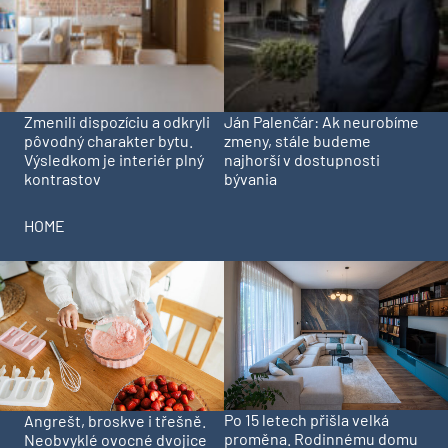
Zmenili dispozíciu a odkryli
Ján Palenčár: Ak neurobíme
pôvodný charakter bytu.
zmeny, stále budeme
Výsledkom je interiér plný
najhorší v dostupnosti
kontrastov
bývania
HOME
Po 15 letech přišla velká
Angrešt, broskve i třešně.
proměna. Rodinnému domu
Neobvyklé ovocné dvojice