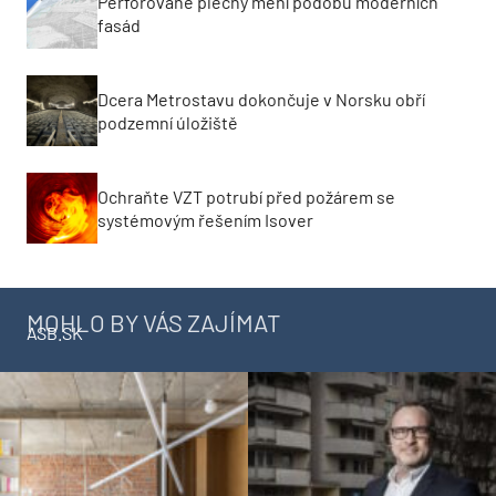
Perforované plechy mění podobu moderních
fasád
Dcera Metrostavu dokončuje v Norsku obří
podzemní úložiště
Ochraňte VZT potrubí před požárem se
systémovým řešením Isover
MOHLO BY VÁS ZAJÍMAT
ASB.SK