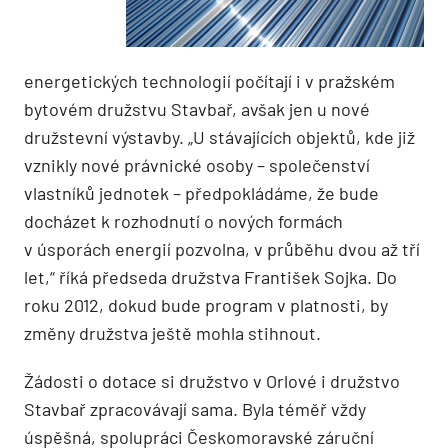
energetických technologií počítají i v pražském
bytovém družstvu Stavbař, avšak jen u nové
družstevní výstavby. „U stávajících objektů, kde již
vznikly nové právnické osoby – společenství
vlastníků jednotek – předpokládáme, že bude
docházet k rozhodnutí o nových formách
v úsporách energií pozvolna, v průběhu dvou až tří
let,“ říká předseda družstva František Sojka. Do
roku 2012, dokud bude program v platnosti, by
změny družstva ještě mohla stihnout.
Žádosti o dotace si družstvo v Orlové i družstvo
Stavbař zpracovávají sama. Byla téměř vždy
úspěšná, spolupráci Českomoravské záruční