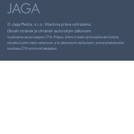
© Jaga Media, s.r.o. Všechna práva vyhrazena.
Obsah stránek je chráněn autorským zákonem.
Využíváme zpravodajství ČTK. Přepis, šíření či další zpřístupňování tohoto
obsahu či jeho části veřejnosti, a to jakýmkoliv způsobem, je bez předchozího
souhlasu ČTK výslovně zakázáno.