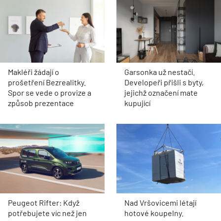
Makléři žádají o
Garsonka už nestačí.
prošetření Bezrealitky.
Developeři přišli s byty,
Spor se vede o provize a
jejichž označení mate
způsob prezentace
kupující
Peugeot Rifter: Když
Nad Vršovicemi létají
potřebujete víc než jen
hotové koupelny.