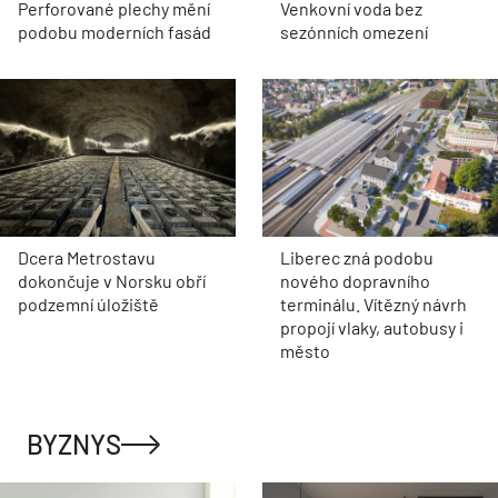
Perforované plechy mění
Venkovní voda bez
podobu moderních fasád
sezónních omezení
Dcera Metrostavu
Liberec zná podobu
dokončuje v Norsku obří
nového dopravního
podzemní úložiště
terminálu. Vítězný návrh
propojí vlaky, autobusy i
město
BYZNYS