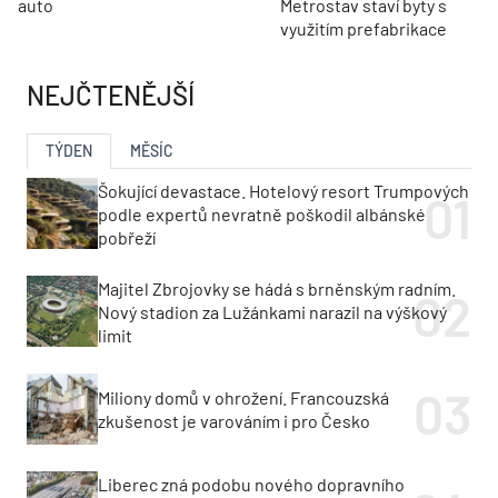
auto
Metrostav staví byty s
využitím prefabrikace
NEJČTENĚJŠÍ
TÝDEN
MĚSÍC
Šokující devastace. Hotelový resort Trumpových
podle expertů nevratně poškodil albánské
pobřeží
Majitel Zbrojovky se hádá s brněnským radním.
Nový stadion za Lužánkami narazil na výškový
limit
Miliony domů v ohrožení. Francouzská
zkušenost je varováním i pro Česko
Liberec zná podobu nového dopravního