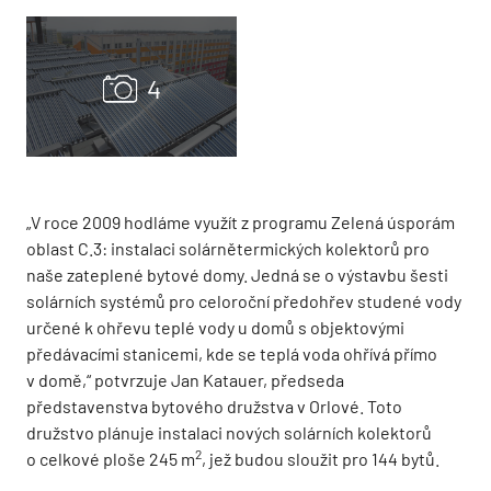
„V roce 2009 hodláme využít z programu Zelená úsporám
oblast C.3: instalaci solárnětermických kolektorů pro
naše zateplené bytové domy. Jedná se o výstavbu šesti
solárních systémů pro celoroční předohřev studené vody
určené k ohřevu teplé vody u domů s objektovými
předávacími stanicemi, kde se teplá voda ohřívá přímo
v domě,“ potvrzuje Jan Katauer, předseda
představenstva bytového družstva v Orlové. Toto
družstvo plánuje instalaci nových solárních kolektorů
2
o celkové ploše 245 m
, jež budou sloužit pro 144 bytů.