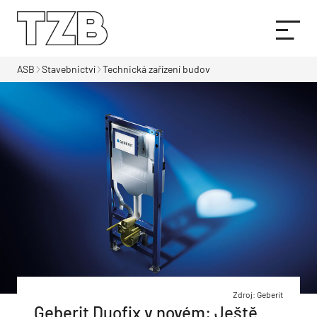
ASB
Stavebnictví
Technická zařízení budov
Zdroj: Geberit
Geberit Duofix v novém: Ještě