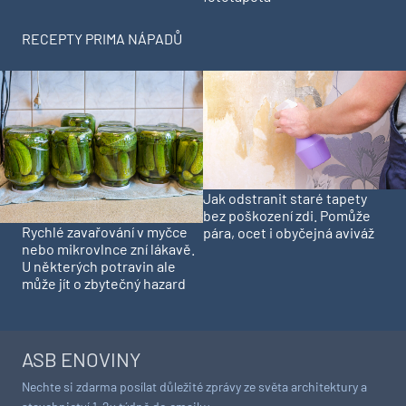
RECEPTY PRIMA NÁPADŮ
Jak odstranit staré tapety
bez poškození zdi. Pomůže
Rychlé zavařování v myčce
pára, ocet i obyčejná aviváž
nebo mikrovlnce zní lákavě.
U některých potravin ale
může jít o zbytečný hazard
ASB ENOVINY
Nechte si zdarma posílat důležité zprávy ze světa architektury a