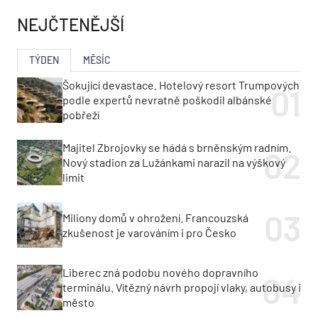
NEJČTENĚJŠÍ
TÝDEN
MĚSÍC
Šokující devastace. Hotelový resort Trumpových
podle expertů nevratně poškodil albánské
pobřeží
Majitel Zbrojovky se hádá s brněnským radním.
Nový stadion za Lužánkami narazil na výškový
limit
Miliony domů v ohrožení. Francouzská
zkušenost je varováním i pro Česko
Liberec zná podobu nového dopravního
terminálu. Vítězný návrh propojí vlaky, autobusy i
město