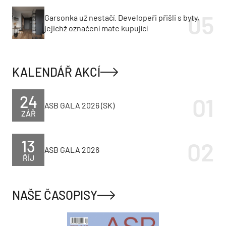
Garsonka už nestačí. Developeři přišli s byty,
jejichž označení mate kupující
KALENDÁŘ AKCÍ
24
ASB GALA 2026 (SK)
ZÁŘ
13
ASB GALA 2026
ŘÍJ
NAŠE ČASOPISY