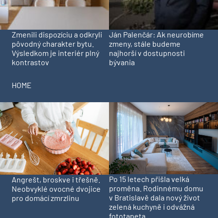
Zmenili dispozíciu a odkryli
Ján Palenčár: Ak neurobíme
pôvodný charakter bytu.
zmeny, stále budeme
Výsledkom je interiér plný
najhorší v dostupnosti
kontrastov
bývania
HOME
Po 15 letech přišla velká
Angrešt, broskve i třešně.
proměna. Rodinnému domu
Neobvyklé ovocné dvojice
v Bratislavě dala nový život
pro domácí zmrzlinu
zelená kuchyně i odvážná
fototapeta