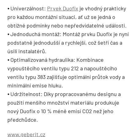
⦁ Univerzálnost:
Prvek Duofix
je vhodný prakticky
pro každou montážní situaci, ať už se jedná o
obtížné podmínky nebo nepředvídatelné události.
⦁ Jednoduchá montáž: Montáž prvku Duofix je nyní
podstatně jednodušší a rychlejší, což šetří čas a
úsilí instalatérů.
⦁ Optimalizovaná hydraulika: Kombinace
vypouštěcího ventilu typu 212 a napouštěcího
ventilu typu 383 zajišťuje optimální průtok vody a
minimální emise hluku.
⦁ Udržitelnost: Díky propracovanému designu a
použití menšího množství materiálu produkuje
nový Duofix o 10 % méně emisí CO2 než jeho
předchůdce.
www.geberit.cz