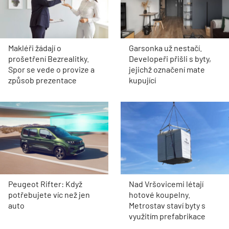
Makléři žádají o
Garsonka už nestačí.
prošetření Bezrealitky.
Developeři přišli s byty,
Spor se vede o provize a
jejichž označení mate
způsob prezentace
kupující
Peugeot Rifter: Když
Nad Vršovicemi létají
potřebujete víc než jen
hotové koupelny.
auto
Metrostav staví byty s
využitím prefabrikace