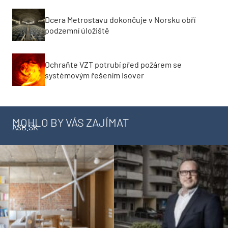
Dcera Metrostavu dokončuje v Norsku obří
podzemní úložiště
Ochraňte VZT potrubí před požárem se
systémovým řešením Isover
MOHLO BY VÁS ZAJÍMAT
ASB.SK