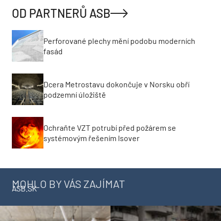
OD PARTNERŮ ASB
Perforované plechy mění podobu moderních
fasád
Dcera Metrostavu dokončuje v Norsku obří
podzemní úložiště
Ochraňte VZT potrubí před požárem se
systémovým řešením Isover
MOHLO BY VÁS ZAJÍMAT
ASB.SK