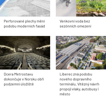
Perforované plechy mění
Venkovní voda bez
podobu moderních fasád
sezónních omezení
Dcera Metrostavu
Liberec zná podobu
dokončuje v Norsku obří
nového dopravního
podzemní úložiště
terminálu. Vítězný návrh
propojí vlaky, autobusy i
město