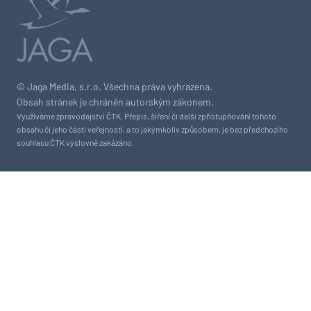
© Jaga Media, s.r.o. Všechna práva vyhrazena.
Obsah stránek je chráněn autorským zákonem.
Využíváme zpravodajství ČTK. Přepis, šíření či další zpřístupňování tohoto
obsahu či jeho části veřejnosti, a to jakýmkoliv způsobem, je bez předchozího
souhlasu ČTK výslovně zakázáno.