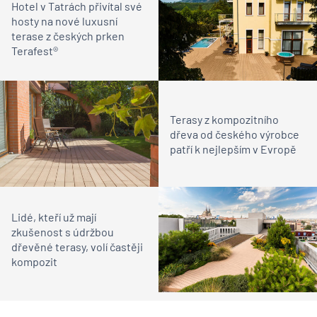
Hotel v Tatrách přivítal své
hosty na nové luxusní
terase z českých prken
Terafest®
Terasy z kompozitního
dřeva od českého výrobce
patří k nejlepším v Evropě
Lidé, kteří už mají
zkušenost s údržbou
dřevěné terasy, volí častěji
kompozit