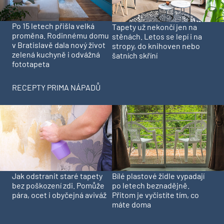
Po 15 letech přišla velká
Tapety už nekončí jen na
proměna. Rodinnému domu
stěnách. Letos se lepí i na
v Bratislavě dala nový život
stropy, do knihoven nebo
zelená kuchyně i odvážná
šatních skříní
fototapeta
RECEPTY PRIMA NÁPADŮ
Jak odstranit staré tapety
Bílé plastové židle vypadají
bez poškození zdi. Pomůže
po letech beznadějně.
pára, ocet i obyčejná aviváž
Přitom je vyčistíte tím, co
máte doma