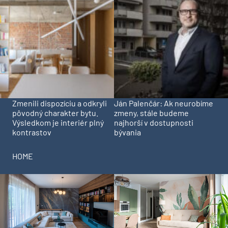
Zmenili dispozíciu a odkryli
Ján Palenčár: Ak neurobíme
pôvodný charakter bytu.
zmeny, stále budeme
Výsledkom je interiér plný
najhorší v dostupnosti
kontrastov
bývania
HOME