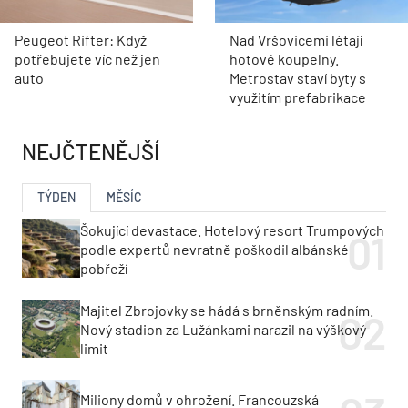
Peugeot Rifter: Když
Nad Vršovicemi létají
potřebujete víc než jen
hotové koupelny.
auto
Metrostav staví byty s
využitím prefabrikace
NEJČTENĚJŠÍ
TÝDEN
MĚSÍC
Šokující devastace. Hotelový resort Trumpových
podle expertů nevratně poškodil albánské
pobřeží
Majitel Zbrojovky se hádá s brněnským radním.
Nový stadion za Lužánkami narazil na výškový
limit
Miliony domů v ohrožení. Francouzská