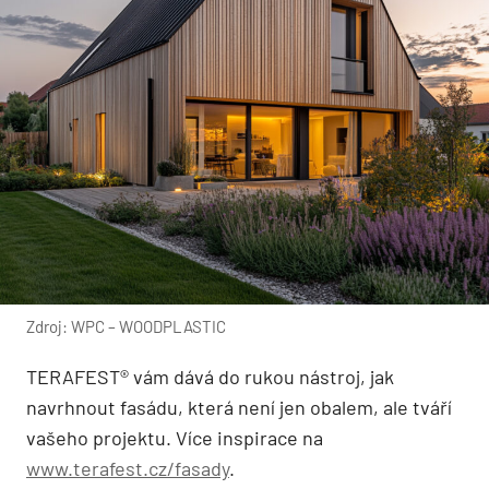
Zdroj: WPC – WOODPLASTIC
TERAFEST® vám dává do rukou nástroj, jak
navrhnout fasádu, která není jen obalem, ale tváří
vašeho projektu. Více inspirace na
www.terafest.cz/fasady
.