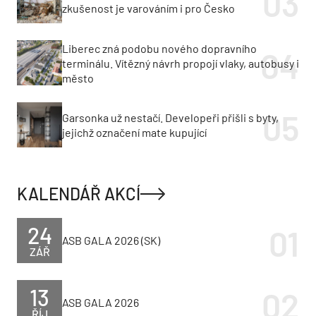
zkušenost je varováním i pro Česko
Liberec zná podobu nového dopravního
terminálu. Vítězný návrh propojí vlaky, autobusy i
město
Garsonka už nestačí. Developeři přišli s byty,
jejichž označení mate kupující
KALENDÁŘ AKCÍ
24
ASB GALA 2026 (SK)
ZÁŘ
13
ASB GALA 2026
ŘÍJ