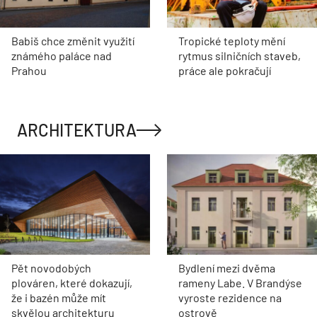
Babiš chce změnit využití
Tropické teploty mění
známého paláce nad
rytmus silničních staveb,
Prahou
práce ale pokračují
ARCHITEKTURA
Pět novodobých
Bydlení mezi dvěma
plováren, které dokazují,
rameny Labe. V Brandýse
že i bazén může mít
vyroste rezidence na
skvělou architekturu
ostrově