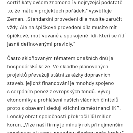
certifikáty ovšem znamenají v nejryzejší podstatě
to, že máte v projektech pořádek,“ vysvětluje
Zeman. „Standardní provedení díla musíte zaručit
vždy. Ale na špičkové provedení díla musíte mít
špičkové, motivované a spokojené lidi, kteří se řídí
jasně definovanými pravidly.“
Často skloňovaným tématem dnešních dnů je
hospodářská krize. Ve skladbě plánovaných
projektů převažují státní zakázky dopravních
staveb, jejichž financování je mnohdy spojeno
s čerpáním peněz z evropských fondů. Vývoj
ekonomiky a prohlášení našich vládních činitelů
proto s obavami sledují všichni zaměstnanci IKP.
Loňský obrat společnosti překročil 151 milion
korun. „Vize naší firmy je minulý rok přinejmenším
zopakovat a k tomu povedou všechny naše kroky,“