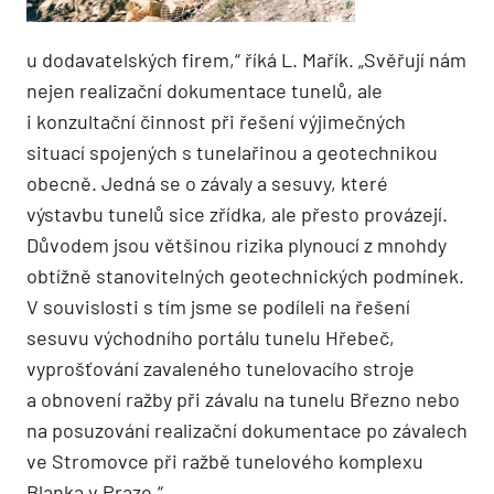
u dodavatelských firem,“ říká L. Mařík. „Svěřují nám
nejen realizační dokumentace tunelů, ale
i konzultační činnost při řešení výjimečných
situací spojených s tunelařinou a geotechnikou
obecně. Jedná se o závaly a sesuvy, které
výstavbu tunelů sice zřídka, ale přesto provázejí.
Důvodem jsou většinou rizika plynoucí z mnohdy
obtížně stanovitelných geotechnických podmínek.
V souvislosti s tím jsme se podíleli na řešení
sesuvu východního portálu tunelu Hřebeč,
vyprošťování zavaleného tunelovacího stroje
a obnovení ražby při závalu na tunelu Březno nebo
na posuzování realizační dokumentace po závalech
ve Stromovce při ražbě tunelového komplexu
Blanka v Praze.“