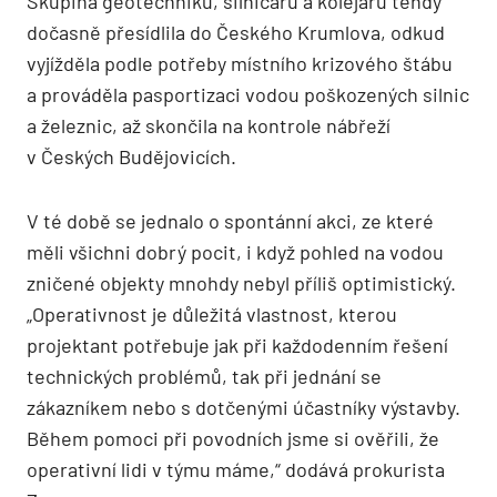
Skupina geotechniků, silničářů a kolejářů tehdy
dočasně přesídlila do Českého Krumlova, odkud
vyjížděla podle potřeby místního krizového štábu
a prováděla pasportizaci vodou poškozených silnic
a železnic, až skončila na kontrole nábřeží
v Českých Budějovicích.
V té době se jednalo o spontánní akci, ze které
měli všichni dobrý pocit, i když pohled na vodou
zničené objekty mnohdy nebyl příliš optimistický.
„Operativnost je důležitá vlastnost, kterou
projektant potřebuje jak při každodenním řešení
technických problémů, tak při jednání se
zákazníkem nebo s dotčenými účastníky výstavby.
Během pomoci při povodních jsme si ověřili, že
operativní lidi v týmu máme,“ dodává prokurista