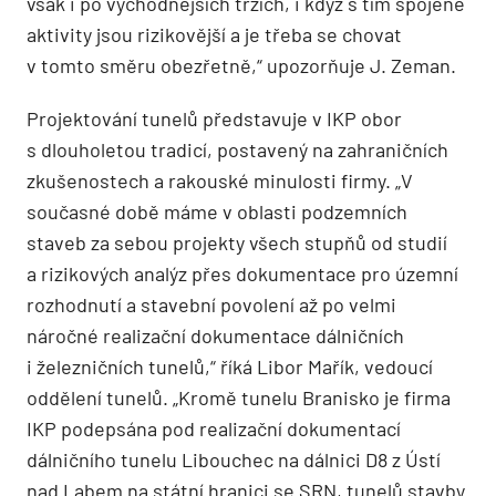
však i po východnějších trzích, i když s tím spojené
aktivity jsou rizikovější a je třeba se chovat
v tomto směru obezřetně,“ upozorňuje J. Zeman.
Projektování tunelů představuje v IKP obor
s dlouholetou tradicí, postavený na zahraničních
zkušenostech a rakouské minulosti firmy. „V
současné době máme v oblasti podzemních
staveb za sebou projekty všech stupňů od studií
a rizikových analýz přes dokumentace pro územní
rozhodnutí a stavební povolení až po velmi
náročné realizační dokumentace dálničních
i železničních tunelů,“ říká Libor Mařík, vedoucí
oddělení tunelů. „Kromě tunelu Branisko je firma
IKP podepsána pod realizační dokumentací
dálničního tunelu Libouchec na dálnici D8 z Ústí
nad Labem na státní hranici se SRN, tunelů stavby