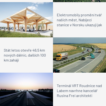
Elektromobily promění tvář
našich měst. Nabíjecí
stanice v Norsku ukazují jak
Stát letos otevře 46,5 km
nových dálnic, dalších 100
km zahájí
Terminál VRT Roudnice nad
Labem navrhne kancelář
Rusina Frei architekti