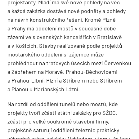
projektanty. Mládí má své nové pohledy na věc
a každá zakázka dostává nové podněty a pohledy
na návrh konstrukčního řešení. Kromě Plzně
a Prahy má oddělení mostů v současné době
zázemí ve slovenských kancelářích v Bratislavě
a v Košicích. Stavby realizované podle projektů
mostařského oddělení si zájemce může
prohlédnout na traťových úsecích mezi Červenkou
a Zábřehem na Moravě, Prahou-Běchovicemi
a Prahou-Libní, Plzní a Stříbrem nebo Stříbrem
a Planou u Mariánských Lázní.
Na rozdíl od oddělení tunelů nebo mostů, kde
projekty tvoří zčásti státní zakázky pro SŽDC,
zčásti pro velké soukromé stavební firmy,
projekčně saturují oddělení železnic prakticky
výhradně státní zakázky. Vzhledem k tomu, že jsou