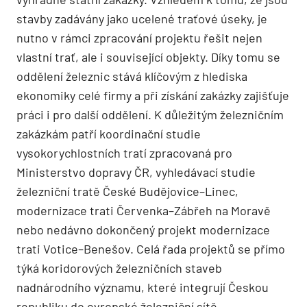
stavby zadávány jako ucelené traťové úseky, je
nutno v rámci zpracování projektu řešit nejen
vlastní trať, ale i související objekty. Díky tomu se
oddělení železnic stává klíčovým z hlediska
ekonomiky celé firmy a při získání zakázky zajišťuje
práci i pro další oddělení. K důležitým železničním
zakázkám patří koordinační studie
vysokorychlostních tratí zpracovaná pro
Ministerstvo dopravy ČR, vyhledávací studie
železniční tratě České Budějovice–Linec,
modernizace trati Červenka–Zábřeh na Moravě
nebo nedávno dokončený projekt modernizace
trati Votice–Benešov. Celá řada projektů se přímo
týká koridorových železničních staveb
nadnárodního významu, které integrují Českou
republiku do evropské železniční sítě.