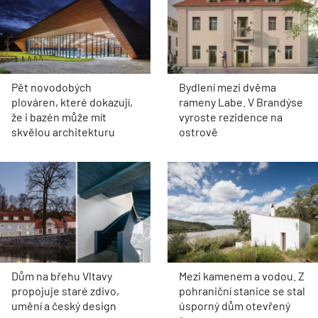
Pět novodobých
Bydlení mezi dvěma
plováren, které dokazují,
rameny Labe. V Brandýse
že i bazén může mít
vyroste rezidence na
skvělou architekturu
ostrově
Dům na břehu Vltavy
Mezi kamenem a vodou. Z
propojuje staré zdivo,
pohraniční stanice se stal
umění a český design
úsporný dům otevřený