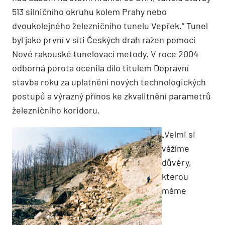
513 silničního okruhu kolem Prahy nebo
dvoukolejného železničního tunelu Vepřek.“ Tunel
byl jako první v síti Českých drah ražen pomocí
Nové rakouské tunelovací metody. V roce 2004
odborná porota ocenila dílo titulem Dopravní
stavba roku za uplatnění nových technologických
postupů a výrazný přínos ke zkvalitnění parametrů
železničního koridoru.
„Velmi si
vážíme
důvěry,
kterou
máme