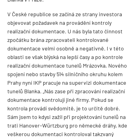
V České republice se začíná ze strany investora
objevovat požadavek na provádění kontroly
realizační dokumentace. U nás byla tato činnost
zpočátku brána zpracovateli kontrolované
dokumentace velmi osobně a negativně. I v této
oblasti se však blýská na lepší časy a po kontrole
reali­zační dokumentace tunelů Mrázovka, Nového
spojení nebo stavby 514 silničního okruhu kolem
Prahy nyní IKP pracuje na supervizi dokumentace
tunelů Blanka. „Nás zase při zpracování realizační
dokumentace kontrolují jiné firmy. Pokud se
kontrola provádí svědomitě, je to určitě dobré.
Sám jsem to kdysi zažil při projektování tunelů na
trati Hanover–Würtzburg pro německé dráhy, kde
veškerou dokumentaci kontroloval takzvaný