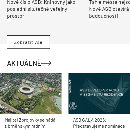
Nové číslo ASB: Knihovny jako
Tahle města nejso
poslední skutečně veřejný
Nové ASB otevírá
prostor
budoucnosti
Zobrazit vše
AKTUÁLNĚ
Majitel Zbrojovky se hádá
ASB GALA 2026:
s brněnským radním.
Představujeme nominace