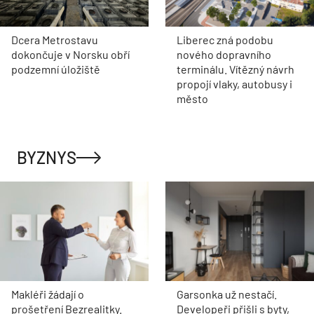
Dcera Metrostavu
Liberec zná podobu
dokončuje v Norsku obří
nového dopravního
podzemní úložiště
terminálu. Vítězný návrh
propojí vlaky, autobusy i
město
BYZNYS
Makléři žádají o
Garsonka už nestačí.
prošetření Bezrealitky.
Developeři přišli s byty,