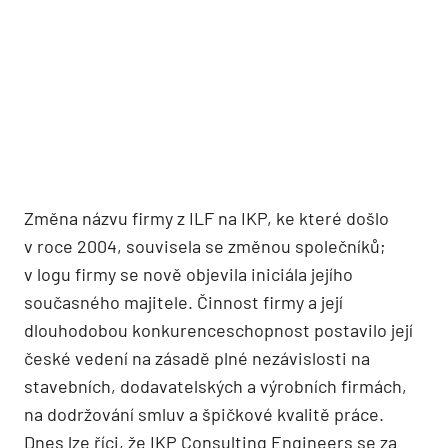
Změna názvu firmy z ILF na IKP, ke které došlo
v roce 2004, souvisela se změnou společníků;
v logu firmy se nově objevila iniciála jejího
současného majitele. Činnost firmy a její
dlouhodobou konkurenceschopnost postavilo její
české vedení na zásadě plné nezávislosti na
stavebních, dodavatelských a výrobních firmách,
na dodržování smluv a špičkové kvalitě práce.
Dnes lze říci, že IKP Consulting Engineers se za