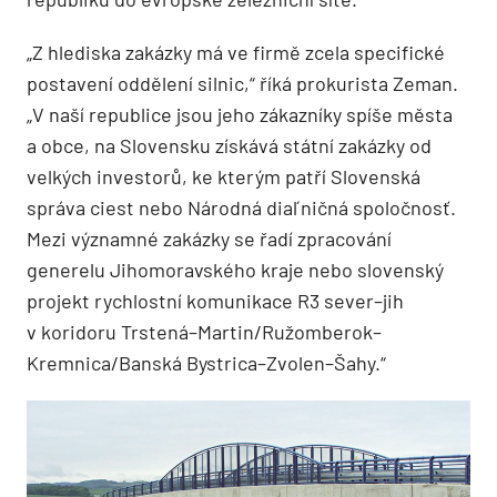
„Z hlediska zakázky má ve firmě zcela specifické
postavení oddělení silnic,“ říká prokurista Zeman.
„V naší republice jsou jeho zákazníky spíše města
a obce, na Slovensku získává státní zakázky od
velkých investorů, ke kterým patří Slovenská
správa ciest nebo Národná diaľničná spoločnosť.
Mezi významné zakázky se řadí zpracování
generelu Jihomoravského kraje nebo slovenský
projekt rychlostní komunikace R3 sever–jih
v koridoru Trstená–Martin/Ružomberok–
Kremnica/Banská Bystrica–Zvolen–Šahy.“