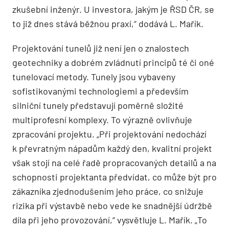
zkušební inženýr. U investora, jakým je ŘSD ČR, se
to již dnes stává běžnou praxí,“ dodává L. Mařík.
Projektování tunelů již není jen o znalostech
geotechniky a dobrém zvládnutí principů té či oné
tunelovací metody. Tunely jsou vybaveny
sofistikovanými technologiemi a především
silniční tunely představují poměrně složité
multiprofesní komplexy. To výrazně ovlivňuje
zpracování projektu. „Při projektování nedochází
k převratným nápadům každý den, kvalitní projekt
však stojí na celé řadě propracovaných detailů a na
schopnosti projektanta předvídat, co může být pro
zákazníka zjednodušením jeho práce, co snižuje
rizika při výstavbě nebo vede ke snadnější údržbě
díla při jeho provozování,“ vysvětluje L. Mařík. „To