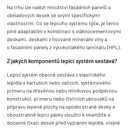
Na trhu lze nalézt množství fasádních panelů a
obkladových desek se svými specifickými
vlastnostmi. Co se lepicího systému týče, je tento
plně adaptabilní v kombinaci s vláknocementovými
deskami, deskami z lisované minerální vlny a
s fasádními panely z vysokotlakého laminátu (HPL).
Z jakých komponentů lepicí systém sestává?
Lepicí systém obecně sestává z elastického
lepidla v kartuších nebo sáčcích, systémového
primeru na dřevěnou nebo hliníkovou podpěrnou
konstrukci, primeru nebo čisticích ubrousků na
přípravu lepené plochy na spodní straně desky a
oboustranně lepicí pásky sloužící k okamžité a
dočasné fixaci desek před vyzráním lepidla, stejně