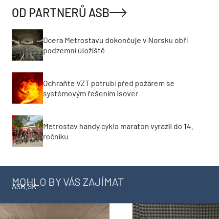
OD PARTNERŮ ASB
Dcera Metrostavu dokončuje v Norsku obří
podzemní úložiště
Ochraňte VZT potrubí před požárem se
systémovým řešením Isover
Metrostav handy cyklo maraton vyrazil do 14.
ročníku
MOHLO BY VÁS ZAJÍMAT
ASB.SK