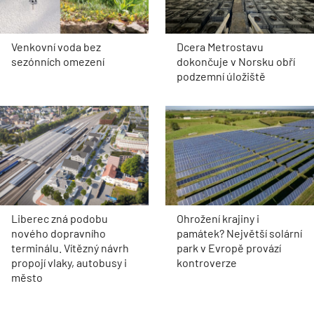
Venkovní voda bez
Dcera Metrostavu
sezónních omezení
dokončuje v Norsku obří
podzemní úložiště
Liberec zná podobu
Ohrožení krajiny i
nového dopravního
památek? Největší solární
terminálu. Vítězný návrh
park v Evropě provází
propojí vlaky, autobusy i
kontroverze
město