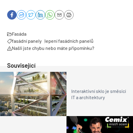
Fasáda
fasádní panely
lepení fasádních panelů
Našli jste chybu nebo máte připomínku?
Související
Interaktivní sklo je směsicí
IT a architektury