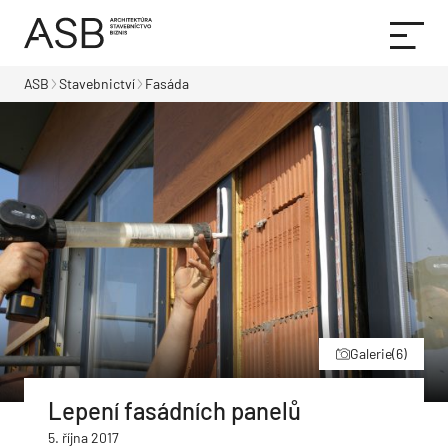
ASB
Stavebnictví
Fasáda
Galerie
(6)
Lepení fasádních panelů
5. října 2017