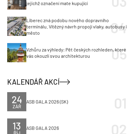
jejichž označení mate kupující
Liberec zná podobu nového dopravního
terminálu. Vítězný návrh propojí vlaky, autobusy i
město
Vzhůru za výhledy: Pět českých rozhleden, které
vás okouzlí svou architekturou
KALENDÁŘ AKCÍ
24
ASB GALA 2026 (SK)
ZÁŘ
13
ASB GALA 2026
ŘÍJ