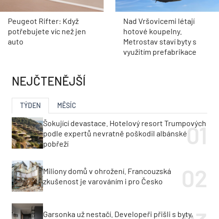
Peugeot Rifter: Když
Nad Vršovicemi létají
potřebujete víc než jen
hotové koupelny.
auto
Metrostav staví byty s
využitím prefabrikace
NEJČTENĚJŠÍ
TÝDEN
MĚSÍC
Šokující devastace. Hotelový resort Trumpových
podle expertů nevratně poškodil albánské
pobřeží
Miliony domů v ohrožení. Francouzská
zkušenost je varováním i pro Česko
Garsonka už nestačí. Developeři přišli s byty,