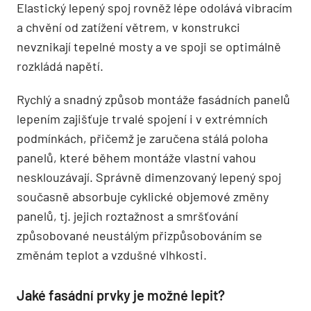
Elastický lepený spoj rovněž lépe odolává vibracím
a chvění od zatížení větrem, v konstrukci
nevznikají tepelné mosty a ve spoji se optimálně
rozkládá napětí.
Rychlý a snadný způsob montáže fasádních panelů
lepením zajišťuje trvalé spojení i v extrémních
podmínkách, přičemž je zaručena stálá poloha
panelů, které během montáže vlastní vahou
nesklouzávají. Správně dimenzovaný lepený spoj
současně absorbuje cyklické objemové změny
panelů, tj. jejich roztažnost a smršťování
způsobované neustálým přizpůsobováním se
změnám teplot a vzdušné vlhkosti.
Jaké fasádní prvky je možné lepit?