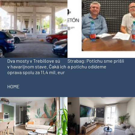
Dva mosty v Trebišove sú
Strabag: Potichu sme prišli
v havarijnom stave. Čaká ich
a potichu odídeme
oprava spolu za 11,4 mil. eur
HOME