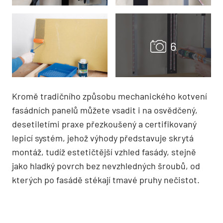
Kromě tradičního způsobu mechanického kotvení
fasádních panelů můžete vsadit i na osvědčený,
desetiletími praxe přezkoušený a certifikovaný
lepicí systém, jehož výhody představuje skrytá
montáž, tudíž estetičtější vzhled fasády, stejně
jako hladký povrch bez nevzhledných šroubů, od
kterých po fasádě stékají tmavé pruhy nečistot.