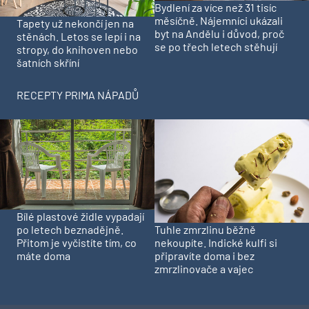
Bydlení za více než 31 tisíc
měsíčně. Nájemníci ukázali
Tapety už nekončí jen na
byt na Andělu i důvod, proč
stěnách. Letos se lepí i na
se po třech letech stěhují
stropy, do knihoven nebo
šatních skříní
RECEPTY PRIMA NÁPADŮ
Bílé plastové židle vypadají
Tuhle zmrzlinu běžně
po letech beznadějně.
nekoupíte. Indické kulfi si
Přitom je vyčistíte tím, co
připravíte doma i bez
máte doma
zmrzlinovače a vajec