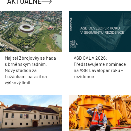
AKTUÁLNĚ
Majitel Zbrojovky se hádá
ASB GALA 2026:
s brněnským radním.
Představujeme nominace
Nový stadion za
na ASB Developer roku –
Lužánkami narazil na
rezidence
výškový limit