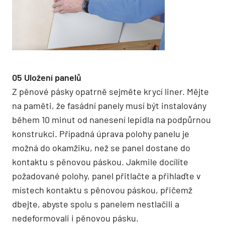
05 Uložení panelů
Z pěnové pásky opatrně sejměte krycí liner. Mějte
na paměti, že fasádní panely musí být instalovány
během 10 minut od nanesení lepidla na podpůrnou
konstrukci. Případná úprava polohy panelu je
možná do okamžiku, než se panel dostane do
kontaktu s pěnovou páskou. Jakmile docílíte
požadované polohy, panel přitlačte a přihlaďte v
místech kontaktu s pěnovou páskou, přičemž
dbejte, abyste spolu s panelem nestlačili a
nedeformovali i pěnovou pásku.