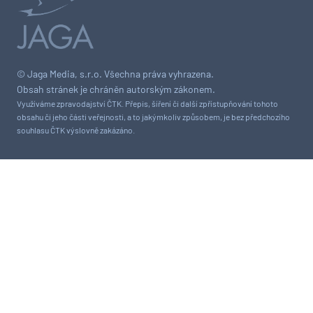
© Jaga Media, s.r.o. Všechna práva vyhrazena.
Obsah stránek je chráněn autorským zákonem.
Využíváme zpravodajství ČTK. Přepis, šíření či další zpřístupňování tohoto
obsahu či jeho části veřejnosti, a to jakýmkoliv způsobem, je bez předchozího
souhlasu ČTK výslovně zakázáno.