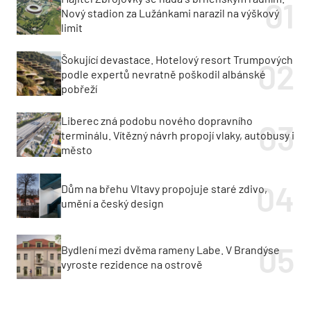
Nový stadion za Lužánkami narazil na výškový
limit
Šokující devastace. Hotelový resort Trumpových
podle expertů nevratně poškodil albánské
pobřeží
Liberec zná podobu nového dopravního
terminálu. Vítězný návrh propojí vlaky, autobusy i
město
Dům na břehu Vltavy propojuje staré zdivo,
umění a český design
Bydlení mezi dvěma rameny Labe. V Brandýse
vyroste rezidence na ostrově