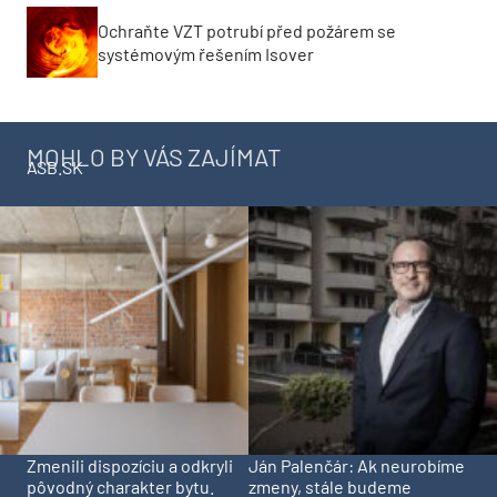
Ochraňte VZT potrubí před požárem se
systémovým řešením Isover
MOHLO BY VÁS ZAJÍMAT
ASB.SK
Zmenili dispozíciu a odkryli
Ján Palenčár: Ak neurobíme
pôvodný charakter bytu.
zmeny, stále budeme