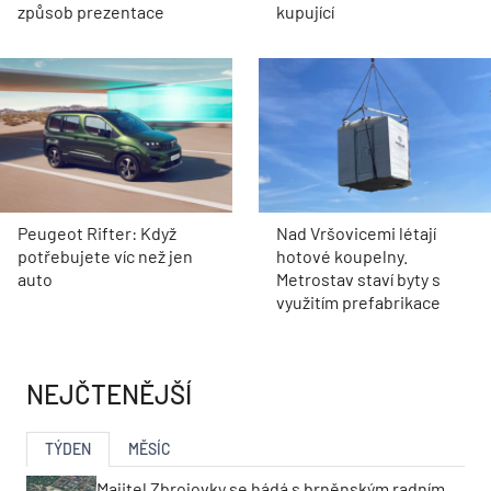
způsob prezentace
kupující
Peugeot Rifter: Když
Nad Vršovicemi létají
potřebujete víc než jen
hotové koupelny.
auto
Metrostav staví byty s
využitím prefabrikace
NEJČTENĚJŠÍ
TÝDEN
MĚSÍC
Majitel Zbrojovky se hádá s brněnským radním.