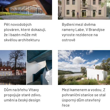
Pět novodobých
Bydlení mezi dvěma
plováren, které dokazují,
rameny Labe. V Brandýse
že i bazén může mít
vyroste rezidence na
skvělou architekturu
ostrově
Dům na břehu Vltavy
Mezi kamenem a vodou. Z
propojuje staré zdivo,
pohraniční stanice se stal
umění a český design
úsporný dům otevřený
řece