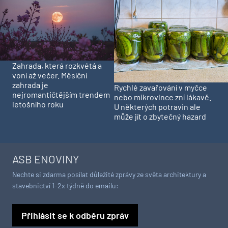
Zahrada, která rozkvétá a
voní až večer. Měsíční
zahrada je
Rychlé zavařování v myčce
nejromantičtějším trendem
nebo mikrovlnce zní lákavě.
letošního roku
U některých potravin ale
může jít o zbytečný hazard
ASB ENOVINY
Nechte si zdarma posílat důležité zprávy ze světa architektury a
stavebnictví 1-2x týdně do emailu:
Přihlásit se k odběru zpráv