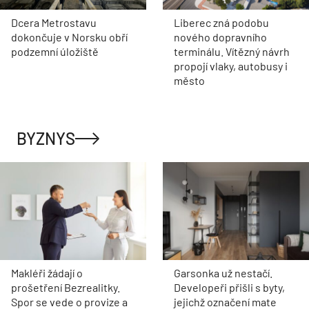
Dcera Metrostavu
Liberec zná podobu
dokončuje v Norsku obří
nového dopravního
podzemní úložiště
terminálu. Vítězný návrh
propojí vlaky, autobusy i
město
BYZNYS
Makléři žádají o
Garsonka už nestačí.
prošetření Bezrealitky.
Developeři přišli s byty,
Spor se vede o provize a
jejichž označení mate