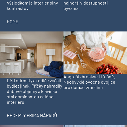
Výsledkom je interiér plný
najhorší v dostupnosti
kontrastov
bývania
HOME
Angrešt, broskve i třešně.
Děti odrostly a rodiče začali
Neobvyklé ovocné dvojice
bydlet jinak. Příčky nahradily
pro domácí zmrzlinu
dubové objemy a klavír se
stal dominantou celého
interiéru
RECEPTY PRIMA NÁPADŮ