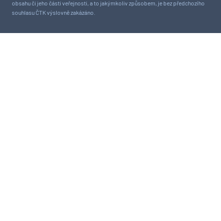
obsahu či jeho části veřejnosti, a to jakýmkoliv způsobem, je bez předchozího
souhlasu ČTK výslovně zakázáno.