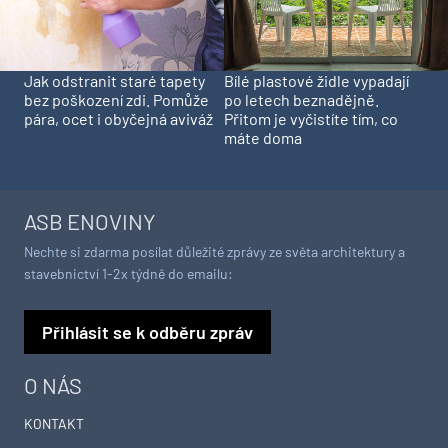
Jak odstranit staré tapety
Bílé plastové židle vypadají
bez poškození zdi. Pomůže
po letech beznadějně.
pára, ocet i obyčejná aviváž
Přitom je vyčistíte tím, co
máte doma
ASB ENOVINY
Nechte si zdarma posílat důležité zprávy ze světa architektury a
stavebnictví 1-2x týdně do emailu:
Přihlásit se k odběru zpráv
O NÁS
KONTAKT