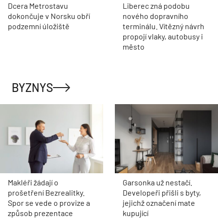
Dcera Metrostavu
Liberec zná podobu
dokončuje v Norsku obří
nového dopravního
podzemní úložiště
terminálu. Vítězný návrh
propojí vlaky, autobusy i
město
BYZNYS
Makléři žádají o
Garsonka už nestačí.
prošetření Bezrealitky.
Developeři přišli s byty,
Spor se vede o provize a
jejichž označení mate
způsob prezentace
kupující