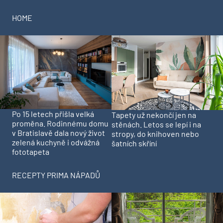
HOME
Po 15 letech přišla velká
Tapety už nekončí jen na
proměna. Rodinnému domu
stěnách. Letos se lepí i na
v Bratislavě dala nový život
stropy, do knihoven nebo
zelená kuchyně i odvážná
šatních skříní
fototapeta
RECEPTY PRIMA NÁPADŮ