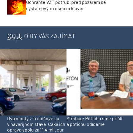
Ochraňte VZT potrubí před požárem se
systémovým řešením Isover
MOHLO BY VÁS ZAJÍMAT
ASB.SK
Dva mosty v Trebišove sú
Strabag: Potichu sme prišli
v havarijnom stave. Čaká ich
a potichu odídeme
oprava spolu za 11,4 mil. eur