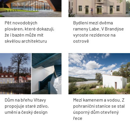
Pět novodobých
Bydlení mezi dvěma
plováren, které dokazují,
rameny Labe. V Brandýse
že i bazén může mít
vyroste rezidence na
skvělou architekturu
ostrově
Dům na břehu Vltavy
Mezi kamenem a vodou. Z
propojuje staré zdivo,
pohraniční stanice se stal
umění a český design
úsporný dům otevřený
řece