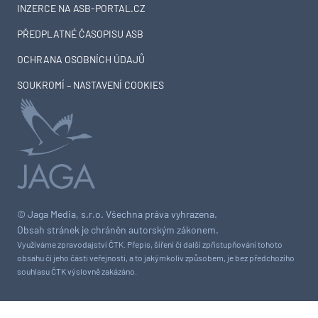
INZERCE NA ASB-PORTAL.CZ
PŘEDPLATNÉ ČASOPISU ASB
OCHRANA OSOBNÍCH ÚDAJŮ
SOUKROMÍ – NASTAVENÍ COOKIES
© Jaga Media, s.r.o. Všechna práva vyhrazena.
Obsah stránek je chráněn autorským zákonem.
Využíváme zpravodajství ČTK. Přepis, šíření či další zpřístupňování tohoto
obsahu či jeho části veřejnosti, a to jakýmkoliv způsobem, je bez předchozího
souhlasu ČTK výslovně zakázáno.