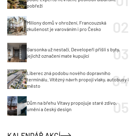
pobřeží
Miliony domů v ohrožení. Francouzská
zkušenost je varováním i pro Česko
Garsonka už nestačí. Developeři přišli s byty,
jejichž označení mate kupující
Liberec zná podobu nového dopravního
terminálu. Vítězný návrh propojí vlaky, autobusy i
město
Dům na břehu Vltavy propojuje staré zdivo,
umění a český design
KALENDÁŘ AKCÍ