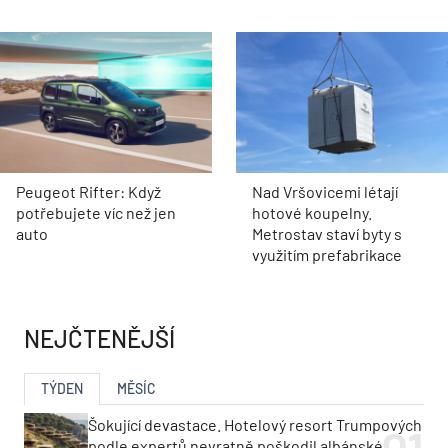
Peugeot Rifter: Když
Nad Vršovicemi létají
potřebujete víc než jen
hotové koupelny.
auto
Metrostav staví byty s
využitím prefabrikace
NEJČTENĚJŠÍ
TÝDEN
MĚSÍC
Šokující devastace. Hotelový resort Trumpových
podle expertů nevratně poškodil albánské