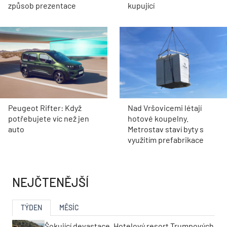
způsob prezentace
kupující
Peugeot Rifter: Když
Nad Vršovicemi létají
potřebujete víc než jen
hotové koupelny.
auto
Metrostav staví byty s
využitím prefabrikace
NEJČTENĚJŠÍ
TÝDEN
MĚSÍC
Šokující devastace. Hotelový resort Trumpových