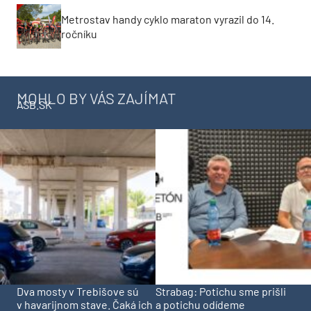
Metrostav handy cyklo maraton vyrazil do 14.
ročníku
MOHLO BY VÁS ZAJÍMAT
ASB.SK
Dva mosty v Trebišove sú
Strabag: Potichu sme prišli
v havarijnom stave. Čaká ich
a potichu odídeme