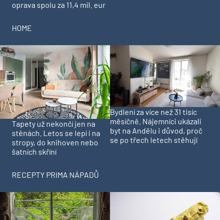
oprava spolu za 11,4 mil. eur
HOME
Bydlení za více než 31 tisíc
měsíčně. Nájemníci ukázali
Tapety už nekončí jen na
byt na Andělu i důvod, proč
stěnách. Letos se lepí i na
se po třech letech stěhují
stropy, do knihoven nebo
šatních skříní
RECEPTY PRIMA NÁPADŮ