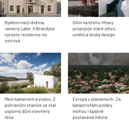
Bydlení mezi dvěma
Dům na břehu Vltavy
rameny Labe. V Brandýse
propojuje staré zdivo,
vyroste rezidence na
umění a český design
ostrově
Mezi kamenem a vodou. Z
Evropa v plamenech: Za
pohraniční stanice se stal
katastrofální požáry
úsporný dům otevřený
mohou i špatně
řece
postavená města