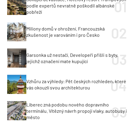
podle expertů nevratně poškodil albánské
pobřeží
Miliony domů v ohrožení. Francouzská
zkušenost je varováním i pro Česko
Garsonka už nestačí. Developeři přišli s byty,
jejichž označení mate kupující
Vzhůru za výhledy: Pět českých rozhleden, které
vás okouzlí svou architekturou
Liberec zná podobu nového dopravního
terminálu. Vítězný návrh propojí vlaky, autobusy i
město