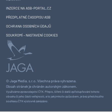
INZERCE NA ASB-PORTAL.CZ
PŘEDPLATNÉ ČASOPISU ASB
OCHRANA OSOBNÍCH ÚDAJŮ
SOUKROMÍ – NASTAVENÍ COOKIES
© Jaga Media, s.r.o. Všechna práva vyhrazena.
Obsah stránek je chráněn autorským zákonem.
Využíváme zpravodajství ČTK. Přepis, šíření či další zpřístupňování tohoto
obsahu či jeho části veřejnosti, a to jakýmkoliv způsobem, je bez předchozího
souhlasu ČTK výslovně zakázáno.