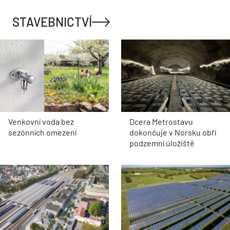
STAVEBNICTVÍ
Venkovní voda bez
Dcera Metrostavu
sezónních omezení
dokončuje v Norsku obří
podzemní úložiště