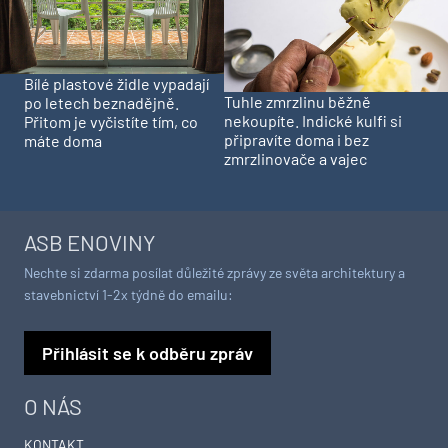
Bílé plastové židle vypadají
Tuhle zmrzlinu běžně
po letech beznadějně.
nekoupíte. Indické kulfi si
Přitom je vyčistíte tím, co
připravíte doma i bez
máte doma
zmrzlinovače a vajec
ASB ENOVINY
Nechte si zdarma posílat důležité zprávy ze světa architektury a
stavebnictví 1-2x týdně do emailu:
Přihlásit se k odběru zpráv
O NÁS
KONTAKT