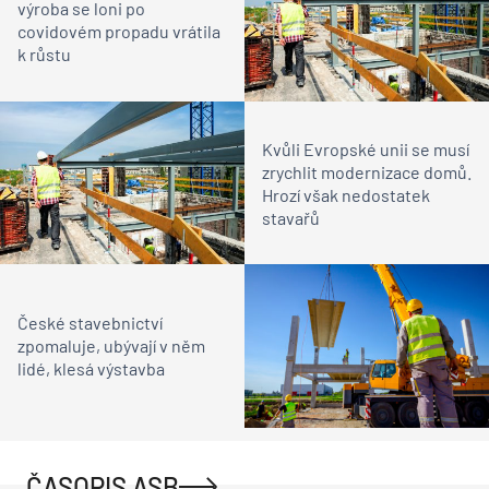
výroba se loni po
covidovém propadu vrátila
k růstu
Kvůli Evropské unii se musí
zrychlit modernizace domů.
Hrozí však nedostatek
stavařů
České stavebnictví
zpomaluje, ubývají v něm
lidé, klesá výstavba
ČASOPIS ASB