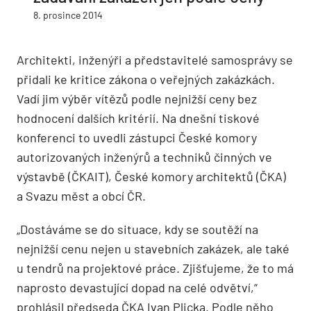
8. prosince 2014
Architekti, inženýři a představitelé samosprávy se
přidali ke kritice zákona o veřejných zakázkách.
Vadí jim výběr vítězů podle nejnižší ceny bez
hodnocení dalších kritérií. Na dnešní tiskové
konferenci to uvedli zástupci České komory
autorizovaných inženýrů a techniků činných ve
výstavbě (ČKAIT), České komory architektů (ČKA)
a Svazu měst a obcí ČR.
„Dostáváme se do situace, kdy se soutěží na
nejnižší cenu nejen u stavebních zakázek, ale také
u tendrů na projektové práce. Zjišťujeme, že to má
naprosto devastující dopad na celé odvětví,“
prohlásil předseda ČKA Ivan Plicka. Podle něho