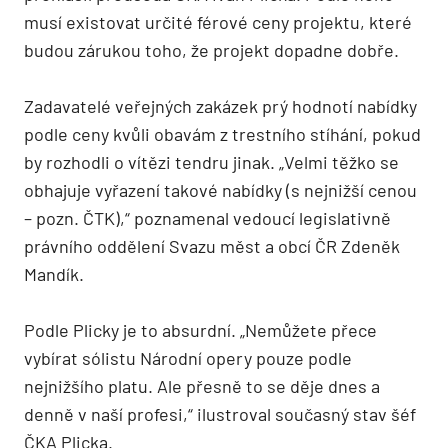
musí existovat určité férové ceny projektu, které
budou zárukou toho, že projekt dopadne dobře.
Zadavatelé veřejných zakázek prý hodnotí nabídky
podle ceny kvůli obavám z trestního stíhání, pokud
by rozhodli o vítězi tendru jinak. „Velmi těžko se
obhajuje vyřazení takové nabídky (s nejnižší cenou
– pozn. ČTK),“ poznamenal vedoucí legislativně
právního oddělení Svazu měst a obcí ČR Zdeněk
Mandík.
Podle Plicky je to absurdní. „Nemůžete přece
vybírat sólistu Národní opery pouze podle
nejnižšího platu. Ale přesně to se děje dnes a
denně v naší profesi,“ ilustroval současný stav šéf
ČKA Plicka.