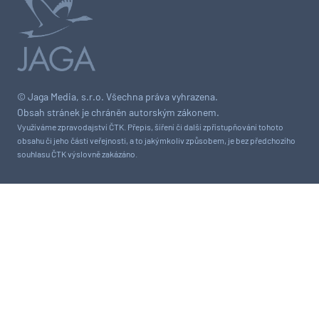
© Jaga Media, s.r.o. Všechna práva vyhrazena.
Obsah stránek je chráněn autorským zákonem.
Využíváme zpravodajství ČTK. Přepis, šíření či další zpřístupňování tohoto
obsahu či jeho části veřejnosti, a to jakýmkoliv způsobem, je bez předchozího
souhlasu ČTK výslovně zakázáno.