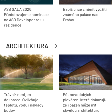
ASB GALA 2026:
Babiš chce změnit využití
Představujeme nominace
známého paláce nad
na ASB Developer roku –
Prahou
rezidence
ARCHITEKTURA
Trávník není jen
Pět novodobých
dekorace. Ovlivňuje
plováren, které dokazují,
teplotu, vodu i náklady
že i bazén může mít
budov
skvělou architekturu