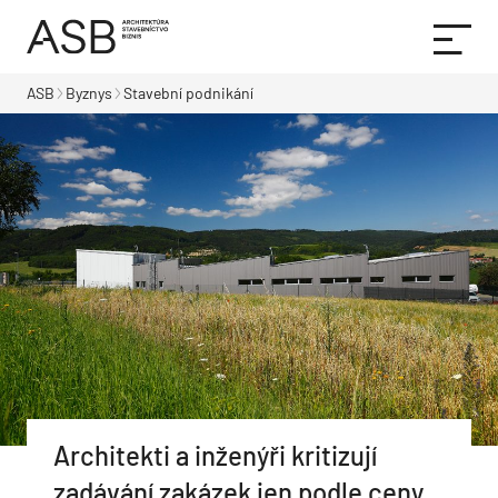
ASB
Byznys
Stavební podnikání
Architekti a inženýři kritizují
zadávání zakázek jen podle ceny