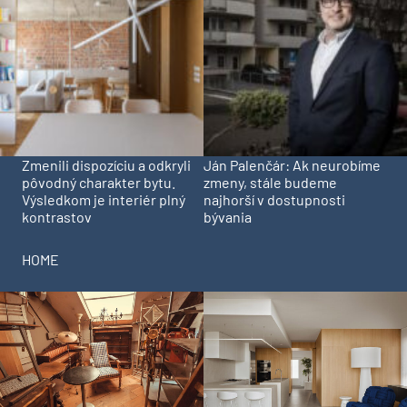
Zmenili dispozíciu a odkryli
Ján Palenčár: Ak neurobíme
pôvodný charakter bytu.
zmeny, stále budeme
Výsledkom je interiér plný
najhorší v dostupnosti
kontrastov
bývania
HOME