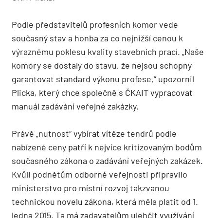
Podle představitelů profesních komor vede
současný stav a honba za co nejnižší cenou k
výraznému poklesu kvality stavebních prací. „Naše
komory se dostaly do stavu, že nejsou schopny
garantovat standard výkonu profese,“ upozornil
Plicka, který chce společně s ČKAIT vypracovat
manuál zadávání veřejné zakázky.
Právě „nutnost“ vybírat vítěze tendrů podle
nabízené ceny patří k nejvíce kritizovaným bodům
současného zákona o zadávání veřejných zakázek.
Kvůli podnětům odborné veřejnosti připravilo
ministerstvo pro místní rozvoj takzvanou
technickou novelu zákona, která měla platit od 1.
ledna 2015. Ta má zadavatelům ulehčit využívání