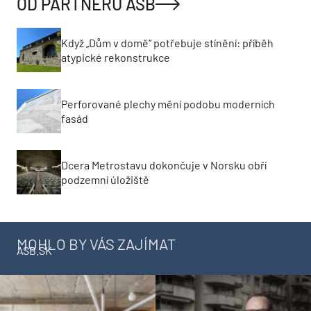
OD PARTNERŮ ASB
Když „Dům v domě“ potřebuje stínění: příběh
atypické rekonstrukce
Perforované plechy mění podobu moderních
fasád
Dcera Metrostavu dokončuje v Norsku obří
podzemní úložiště
MOHLO BY VÁS ZAJÍMAT
ASB.SK