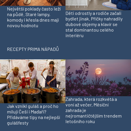
Největší poklady často leží
Děti odrostly a rodiče začali
na půdě. Staré lampy,
bydlet jinak. Příčky nahradily
komody i křesla dnes mají
dubové objemy a klavír se
novou hodnotu
stal dominantou celého
interiéru
RECEPTY PRIMA NÁPADŮ
Zahrada, která rozkvétá a
voní až večer. Měsíční
Jak vznikl guláš a proč ho
zahrada je
milují Češi i Maďaři?
nejromantičtějším trendem
Přidáváme tipy na nejlepší
letošního roku
gulášfesty