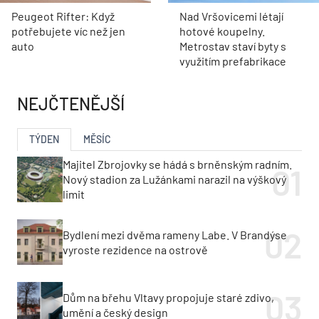
Peugeot Rifter: Když
Nad Vršovicemi létají
potřebujete víc než jen
hotové koupelny.
auto
Metrostav staví byty s
využitím prefabrikace
NEJČTENĚJŠÍ
TÝDEN
MĚSÍC
Majitel Zbrojovky se hádá s brněnským radním.
Nový stadion za Lužánkami narazil na výškový
limit
Bydlení mezi dvěma rameny Labe. V Brandýse
vyroste rezidence na ostrově
Dům na břehu Vltavy propojuje staré zdivo,
umění a český design