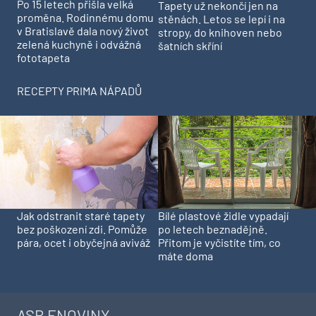
Po 15 letech přišla velká
Tapety už nekončí jen na
proměna. Rodinnému domu
stěnách. Letos se lepí i na
v Bratislavě dala nový život
stropy, do knihoven nebo
zelená kuchyně i odvážná
šatních skříní
fototapeta
RECEPTY PRIMA NÁPADŮ
Jak odstranit staré tapety
Bílé plastové židle vypadají
bez poškození zdi. Pomůže
po letech beznadějně.
pára, ocet i obyčejná aviváž
Přitom je vyčistíte tím, co
máte doma
ASB ENOVINY