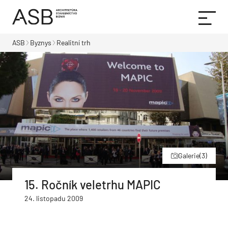
ASB
Byznys
Realitní trh
Galerie
(3)
15. Ročník veletrhu MAPIC
24. listopadu 2009