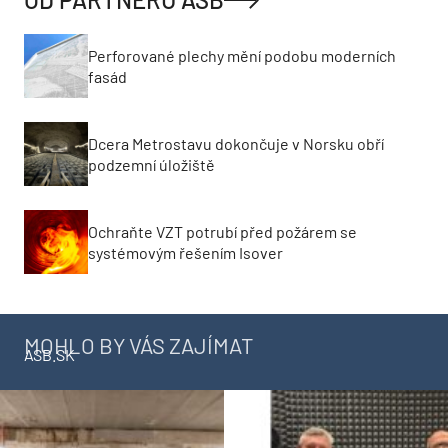
Perforované plechy mění podobu moderních
fasád
Dcera Metrostavu dokončuje v Norsku obří
podzemní úložiště
Ochraňte VZT potrubí před požárem se
systémovým řešením Isover
MOHLO BY VÁS ZAJÍMAT
ASB.SK