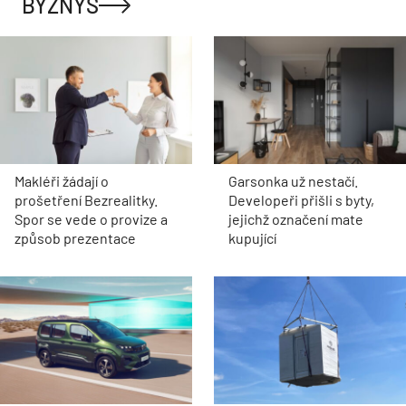
BYZNYS
Makléři žádají o
Garsonka už nestačí.
prošetření Bezrealitky.
Developeři přišli s byty,
Spor se vede o provize a
jejichž označení mate
způsob prezentace
kupující