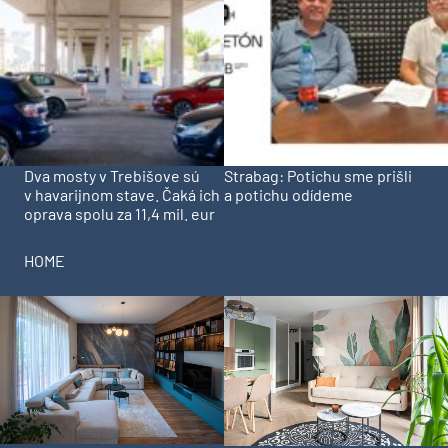
Dva mosty v Trebišove sú
Strabag: Potichu sme prišli
v havarijnom stave. Čaká ich
a potichu odídeme
oprava spolu za 11,4 mil. eur
HOME