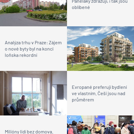
Paneláky zdražují, i tak jsou
oblíbené
Analýza trhu v Praze: Zájem
o nové byty byl na konci
loňska rekordní
Evropané preferují bydlení
ve vlastním. Češi jsou nad
průměrem
Milióny lidí bez domova.