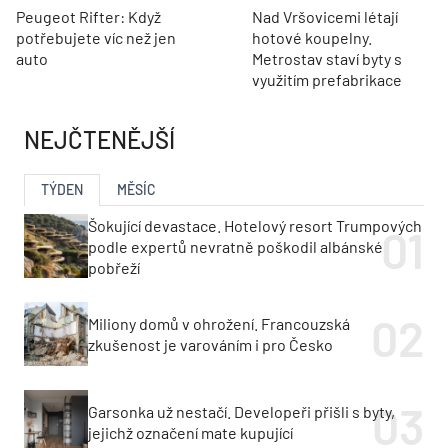
Peugeot Rifter: Když
Nad Vršovicemi létají
potřebujete víc než jen
hotové koupelny.
auto
Metrostav staví byty s
využitím prefabrikace
NEJČTENĚJŠÍ
TÝDEN
MĚSÍC
Šokující devastace. Hotelový resort Trumpových
podle expertů nevratně poškodil albánské
pobřeží
Miliony domů v ohrožení. Francouzská
zkušenost je varováním i pro Česko
Garsonka už nestačí. Developeři přišli s byty,
jejichž označení mate kupující