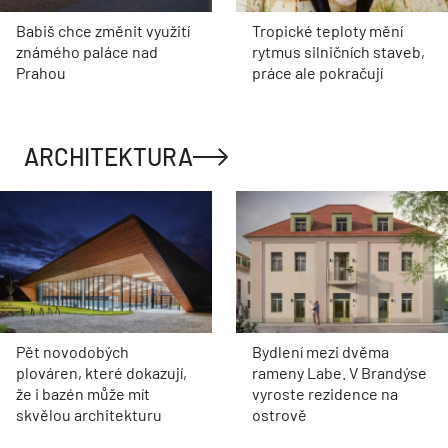
Babiš chce změnit využití
Tropické teploty mění
známého paláce nad
rytmus silničních staveb,
Prahou
práce ale pokračují
ARCHITEKTURA
Pět novodobých
Bydlení mezi dvěma
plováren, které dokazují,
rameny Labe. V Brandýse
že i bazén může mít
vyroste rezidence na
skvělou architekturu
ostrově