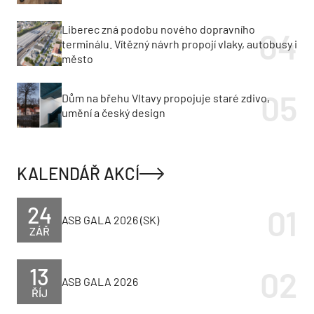
Liberec zná podobu nového dopravního
terminálu. Vítězný návrh propojí vlaky, autobusy i
město
Dům na břehu Vltavy propojuje staré zdivo,
umění a český design
KALENDÁŘ AKCÍ
24
ASB GALA 2026 (SK)
ZÁŘ
13
ASB GALA 2026
ŘÍJ