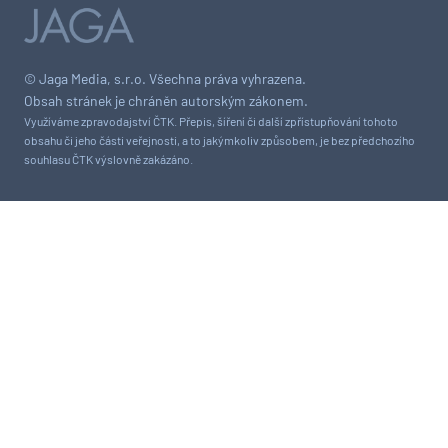
© Jaga Media, s.r.o. Všechna práva vyhrazena.
Obsah stránek je chráněn autorským zákonem.
Využíváme zpravodajství ČTK. Přepis, šíření či další zpřístupňování tohoto
obsahu či jeho části veřejnosti, a to jakýmkoliv způsobem, je bez předchozího
souhlasu ČTK výslovně zakázáno.