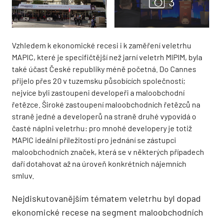
Vzhledem k ekonomické recesi i k zaměření veletrhu
MAPIC, které je specifičtější než jarní veletrh MIPIM, byla
také účast České republiky méně početná. Do Cannes
přijelo přes 20 v tuzemsku působících společností;
nejvíce byli zastoupeni developeři a maloobchodní
řetězce. Široké zastoupení maloobchodních řetězců na
straně jedné a developerů na straně druhé vypovídá o
časté náplni veletrhu: pro mnohé developery je totiž
MAPIC ideální příležitostí pro jednání se zástupci
maloobchodních značek, která se v některých případech
daří dotahovat až na úroveň konkrétních nájemních
smluv.
Nejdiskutovanějším tématem veletrhu byl dopad
ekonomické recese na segment maloobchodních