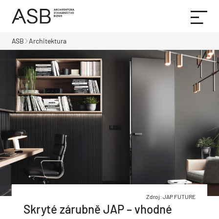
ASB
Architektura
Zdroj: JAP FUTURE
Skryté zárubně JAP – vhodné