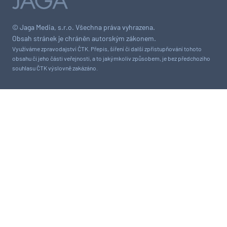
© Jaga Media, s.r.o. Všechna práva vyhrazena.
Obsah stránek je chráněn autorským zákonem.
Využíváme zpravodajství ČTK. Přepis, šíření či další zpřístupňování tohoto
obsahu či jeho části veřejnosti, a to jakýmkoliv způsobem, je bez předchozího
souhlasu ČTK výslovně zakázáno.