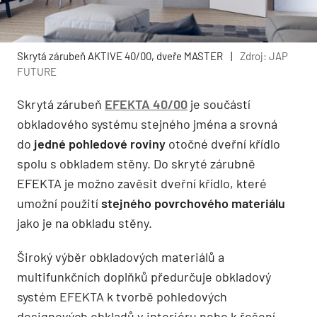
Skrytá zárubeň AKTIVE 40/00, dveře MASTER
|
Zdroj: JAP
FUTURE
Skrytá zárubeň
EFEKTA 40/00
je součástí
obkladového systému stejného jména a srovná
do
jedné pohledové roviny
otočné dveřní křídlo
spolu s obkladem stěny. Do skryté zárubně
EFEKTA je možno zavěsit dveřní křídlo, které
umožní použití
stejného povrchového materiálu
jako je na obkladu stěny.
Široký výběr obkladových materiálů a
multifunkčních doplňků předurčuje obkladový
systém EFEKTA k tvorbě pohledových
designových obkladů v interiéru nebo k řešení