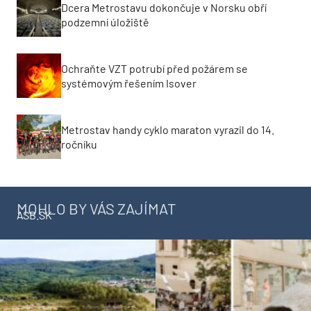
Dcera Metrostavu dokončuje v Norsku obří
podzemní úložiště
Ochraňte VZT potrubí před požárem se
systémovým řešením Isover
Metrostav handy cyklo maraton vyrazil do 14.
ročníku
MOHLO BY VÁS ZAJÍMAT
ASB.SK