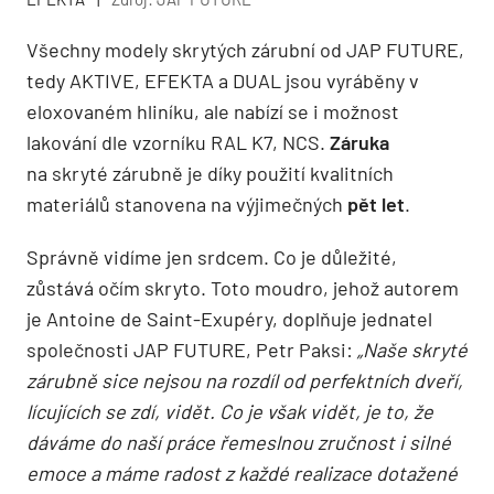
Všechny modely skrytých zárubní od JAP FUTURE,
tedy AKTIVE, EFEKTA a DUAL jsou vyráběny v
eloxovaném hliníku, ale nabízí se i možnost
lakování dle vzorníku RAL K7, NCS.
Záruka
na skryté zárubně je díky použití kvalitních
materiálů stanovena na výjimečných
pět let
.
Správně vidíme jen srdcem. Co je důležité,
zůstává očím skryto. Toto moudro, jehož autorem
je Antoine de Saint-Exupéry, doplňuje jednatel
společnosti JAP FUTURE, Petr Paksi:
„Naše skryté
zárubně sice nejsou na rozdíl od perfektních dveří,
lícujících se zdí, vidět. Co je však vidět, je to, že
dáváme do naší práce řemeslnou zručnost i silné
emoce a máme radost z každé realizace dotažené