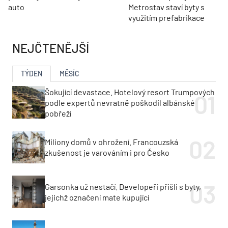
auto
Metrostav staví byty s
využitím prefabrikace
NEJČTENĚJŠÍ
TÝDEN
MĚSÍC
Šokující devastace. Hotelový resort Trumpových
podle expertů nevratně poškodil albánské
pobřeží
Miliony domů v ohrožení. Francouzská
zkušenost je varováním i pro Česko
Garsonka už nestačí. Developeři přišli s byty,
jejichž označení mate kupující