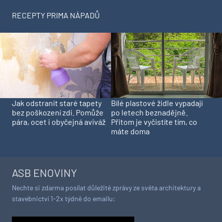
RECEPTY PRIMA NÁPADŮ
Jak odstranit staré tapety
Bílé plastové židle vypadají
bez poškození zdi. Pomůže
po letech beznadějně.
pára, ocet i obyčejná aviváž
Přitom je vyčistíte tím, co
máte doma
ASB ENOVINY
Nechte si zdarma posílat důležité zprávy ze světa architektury a
stavebnictví 1-2x týdně do emailu: