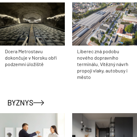
Dcera Metrostavu
Liberec zná podobu
dokončuje v Norsku obří
nového dopravního
podzemní úložiště
terminálu. Vítězný návrh
propojí vlaky, autobusy i
město
BYZNYS