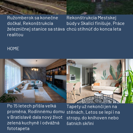
Ružomberok sa konečne
Rekonštrukcia Mestskej
dočkal. Rekonštrukcia
búdy v Skalici finišuje. Práce
železničnej stanice sa stáva
chcú stihnúť do konca leta
realitou
HOME
Po 15 letech přišla velká
Tapety už nekončí jen na
proměna. Rodinnému domu
stěnách. Letos se lepí i na
v Bratislavě dala nový život
stropy, do knihoven nebo
zelená kuchyně i odvážná
šatních skříní
fototapeta