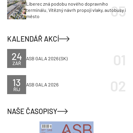
Liberec zná podobu nového dopravního
terminálu. Vítězný návrh propojí vlaky, autobusy i
město
KALENDÁŘ AKCÍ
24
ASB GALA 2026 (SK)
ZÁŘ
13
ASB GALA 2026
ŘÍJ
NAŠE ČASOPISY