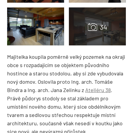
Majitelka koupila poměrně velký pozemek na okraji
obce s rozpadajícím se objektem původního
hostince a starou stodolou, aby si zde vybudovala
nový domov. Oslovila proto Ing. arch. Tomáše
Bindra a Ing. arch. Jana Zelinku z
Ateliéru 38
.
Právě půdorys stodoly se stal základem pro
umístění nového domu, který sice obdélníkovým
tvarem a sedlovou střechou respektuje místní
architekturu, současně však nesedí v koutku jako
sice nový, ale nevýrazný přírůstek.