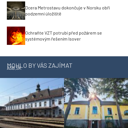
Dcera Metrostavu dokončuje v Norsku obří
podzemní úložiště
Ochraňte VZT potrubí před požárem se
systémovým řešením Isover
MOHLO BY VÁS ZAJÍMAT
ASB.SK