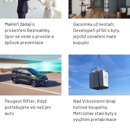
Makléři žádají o
Garsonka už nestačí.
prošetření Bezrealitky.
Developeři přišli s byty,
Spor se vede o provize a
jejichž označení mate
způsob prezentace
kupující
Peugeot Rifter: Když
Nad Vršovicemi létají
potřebujete víc než jen
hotové koupelny.
auto
Metrostav staví byty s
využitím prefabrikace