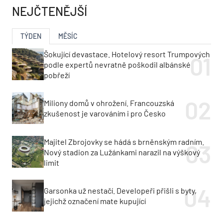
NEJČTENĚJŠÍ
TÝDEN
MĚSÍC
Šokující devastace. Hotelový resort Trumpových
podle expertů nevratně poškodil albánské
pobřeží
Miliony domů v ohrožení. Francouzská
zkušenost je varováním i pro Česko
Majitel Zbrojovky se hádá s brněnským radním.
Nový stadion za Lužánkami narazil na výškový
limit
Garsonka už nestačí. Developeři přišli s byty,
jejichž označení mate kupující