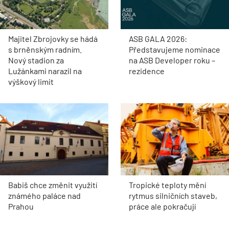
Majitel Zbrojovky se hádá
ASB GALA 2026:
s brněnským radním.
Představujeme nominace
Nový stadion za
na ASB Developer roku –
Lužánkami narazil na
rezidence
výškový limit
Babiš chce změnit využití
Tropické teploty mění
známého paláce nad
rytmus silničních staveb,
Prahou
práce ale pokračují