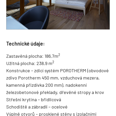
Technické údaje:
2
Zastavěná plocha: 186,7m
2
Užitná plocha: 238,9 m
Konstrukce – zdicí systém POROTHERM (obvodové
zdivo Porotherm 450 mm, vzduchová mezera,
kamenná přizdívka 200 mm), nadokenní
železobetonové překlady, dřevěné stropy a krov
Střešní krytina – břidlicová
Schodiště a zábradlí – ocelové
Výplně otvorů – prosklené stěny s izolačními