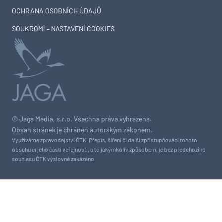
OCHRANA OSOBNÍCH ÚDAJŮ
SOUKROMÍ – NASTAVENÍ COOKIES
© Jaga Media, s.r.o. Všechna práva vyhrazena.
Obsah stránek je chráněn autorským zákonem.
Využíváme zpravodajství ČTK. Přepis, šíření či další zpřístupňování tohoto
obsahu či jeho části veřejnosti, a to jakýmkoliv způsobem, je bez předchozího
souhlasu ČTK výslovně zakázáno.