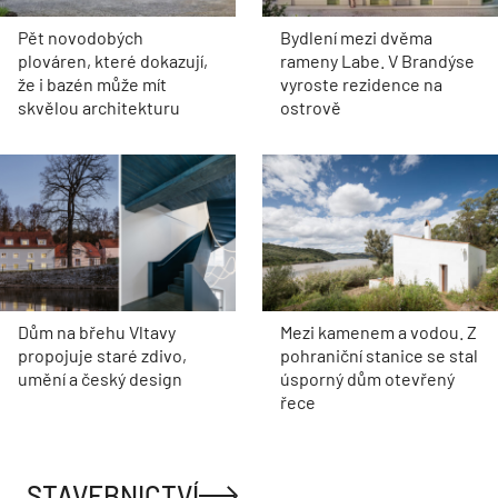
Pět novodobých
Bydlení mezi dvěma
plováren, které dokazují,
rameny Labe. V Brandýse
že i bazén může mít
vyroste rezidence na
skvělou architekturu
ostrově
Dům na břehu Vltavy
Mezi kamenem a vodou. Z
propojuje staré zdivo,
pohraniční stanice se stal
umění a český design
úsporný dům otevřený
řece
STAVEBNICTVÍ