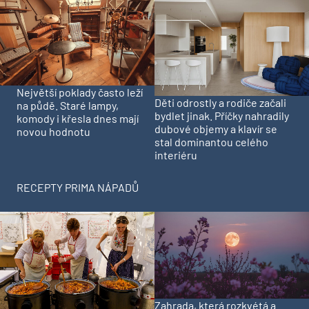
Největší poklady často leží
Děti odrostly a rodiče začali
na půdě. Staré lampy,
bydlet jinak. Příčky nahradily
komody i křesla dnes mají
dubové objemy a klavír se
novou hodnotu
stal dominantou celého
interiéru
RECEPTY PRIMA NÁPADŮ
Zahrada, která rozkvétá a