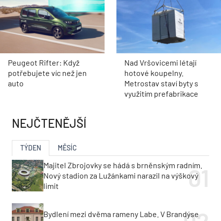
Peugeot Rifter: Když
Nad Vršovicemi létají
potřebujete víc než jen
hotové koupelny.
auto
Metrostav staví byty s
využitím prefabrikace
NEJČTENĚJŠÍ
TÝDEN
MĚSÍC
Majitel Zbrojovky se hádá s brněnským radním.
Nový stadion za Lužánkami narazil na výškový
limit
Bydlení mezi dvěma rameny Labe. V Brandýse