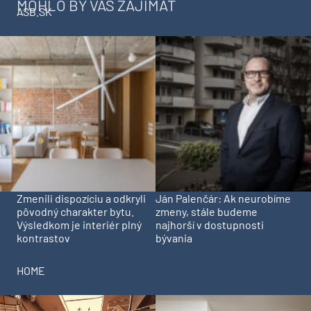
MOHLO BY VÁS ZAJÍMAT
ASB.SK
Zmenili dispozíciu a odkryli
Ján Palenčár: Ak neurobíme
pôvodný charakter bytu.
zmeny, stále budeme
Výsledkom je interiér plný
najhorší v dostupnosti
kontrastov
bývania
HOME