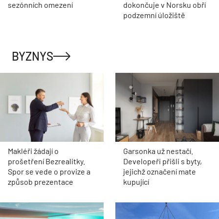
sezónních omezení
dokončuje v Norsku obří
podzemní úložiště
BYZNYS
Makléři žádají o
Garsonka už nestačí.
prošetření Bezrealitky.
Developeři přišli s byty,
Spor se vede o provize a
jejichž označení mate
způsob prezentace
kupující