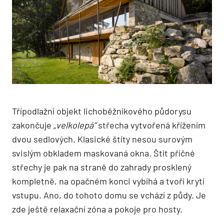
Třípodlažní objekt lichoběžníkového půdorysu
zakončuje
„velkolepá“
střecha vytvořená křížením
dvou sedlových. Klasické štíty nesou surovým
svislým obkladem maskovaná okna. Štít příčné
střechy je pak na straně do zahrady prosklený
kompletně, na opačném konci vybíhá a tvoří krytí
vstupu. Ano, do tohoto domu se vchází z půdy. Je
zde ještě relaxační zóna a pokoje pro hosty.