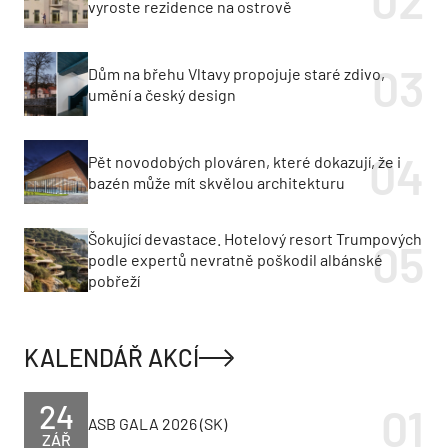
vyroste rezidence na ostrově
Dům na břehu Vltavy propojuje staré zdivo,
umění a český design
Pět novodobých plováren, které dokazují, že i
bazén může mít skvělou architekturu
Šokující devastace. Hotelový resort Trumpových
podle expertů nevratně poškodil albánské
pobřeží
KALENDÁŘ AKCÍ
24
ASB GALA 2026 (SK)
ZÁŘ