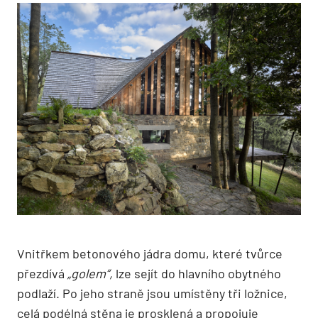
Vnitřkem betonového jádra domu, které tvůrce
přezdívá
„golem“,
lze sejít do hlavního obytného
podlaží. Po jeho straně jsou umístěny tři ložnice,
celá podélná stěna je prosklená a propojuje