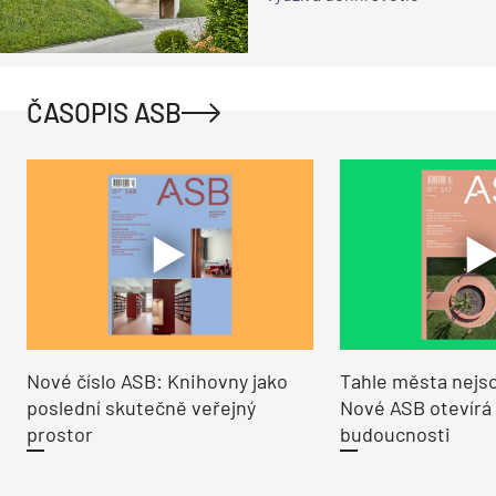
ČASOPIS ASB
Nové číslo ASB: Knihovny jako
Tahle města nejso
poslední skutečně veřejný
Nové ASB otevírá
prostor
budoucnosti