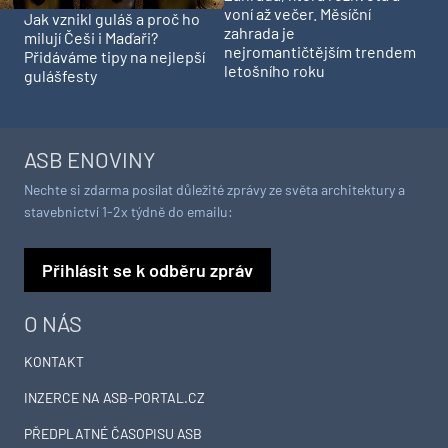
voní až večer. Měsíční
Jak vznikl guláš a proč ho
zahrada je
milují Češi i Maďaři?
nejromantičtějším trendem
Přidáváme tipy na nejlepší
letošního roku
gulášfesty
ASB ENOVINY
Nechte si zdarma posílat důležité zprávy ze světa architektury a
stavebnictví 1-2x týdně do emailu:
Přihlásit se k odběru zpráv
O NÁS
KONTAKT
INZERCE NA ASB-PORTAL.CZ
PŘEDPLATNÉ ČASOPISU ASB