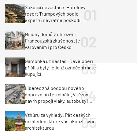
ka
Dopravní stavby
Šokující devastace. Hotelový
resort Trumpových podle
objekty
tavby
expertů nevratně poškodil
albánské pobřeží
unely
Geotechnika
Inženýrské sítě
Miliony domů v ohrožení.
Francouzská zkušenost je
varováním i pro Česko
Garsonka už nestačí. Developeři
přišli s byty, jejichž označení mate
kupující
Liberec zná podobu nového
dopravního terminálu. Vítězný
návrh propojí vlaky, autobusy i
město
Vzhůru za výhledy: Pět českých
rozhleden, které vás okouzlí svou
architekturou