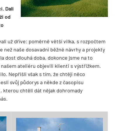
i. Dali
ži od
to
li už dříve: poměrně větší vilka, s rozpočtem
ace než naše dosavadní běžné návrhy a projekty
la dost dlouhá doba, dokonce jsme na to
ašem ateliéru objevili klienti s výstřižkem.
o. Nepřišli však s tím, že chtějí něco
inesli svůj půdorys a někde z časopisu
i, kterou chtěli dát nějak dohromady
nás.