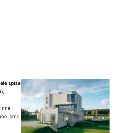
ale spíše
ů,
dinné
době jsme