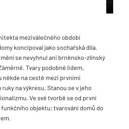
hitekta meziválečného období
domy koncipoval jako sochařská díla.
umění se nevyhnul ani brněnsko-zlínský
 Záměrně. Tvary podobné lidem,
 někde na cestě mezi prvními
ruky na výkresu. Stanou se v jeho
ionalizmu. Ve své tvorbě se od první
í funkčního objektu; tvarování domů do
dem.