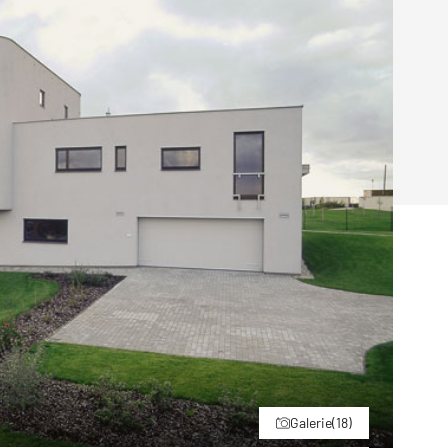
Poruchy střechy
Rekonstrukce střechy
Průmysl a logisti
Větrání a odvětrávání
Komíny
Historické stavby
Průmyslové 
Fasáda
Inženýrské s
Omítky
Doprava
Mosty
T
Galerie
(18)