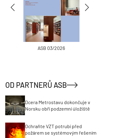
ASB 03/2026
INŽENÝRSKÉ
OD PARTNERŮ ASB
Dcera Metrostavu dokončuje v
Norsku obří podzemní úložiště
Ochraňte VZT potrubí před
požárem se systémovým řešením