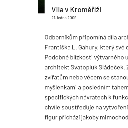
Vila v Kroměříži
21. ledna 2009
Odborníkům připomíná díla arc
Františka L. Gahury, který své 
Podobné blízkosti výtvarného 
architekt Svatopluk Sládeček.
zvířatům nebo věcem se stanou
myšlenkami a posledním tahem 
specifických návratech k funkc
chvíle soustřeďuje na vytvořen
figur přichází jakoby mimocho