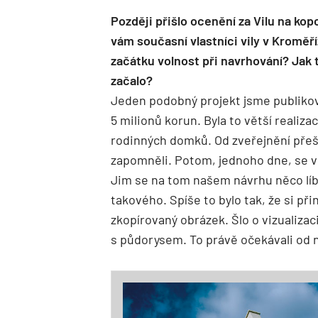
Později přišlo ocenění za Vilu na kopc
vám současní vlastníci vily v Kroměří
začátku volnost při navrhování? Jak 
začalo?
Jeden podobný projekt jsme publikova
5 milionů korun. Byla to větší realiz
rodinných domků. Od zveřejnění přeš
zapomněli. Potom, jednoho dne, se v n
Jim se na tom našem návrhu něco líbil
takového. Spíše to bylo tak, že si př
zkopírovaný obrázek. Šlo o vizualizac
s půdorysem. To právě očekávali od 