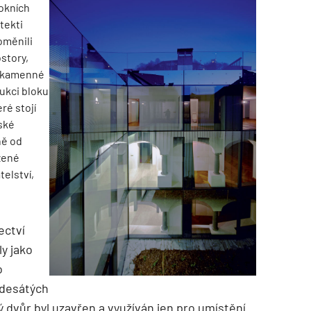
rokních
tekti
oměnili
story,
 – kamenné
rukci bloku
eré stojí
TZB HAUSTECHNIK 02/2026
ské
ně od
zené
telství,
ectví
ly jako
o
mdesátých
ný dvůr byl uzavřen a využíván jen pro umístění