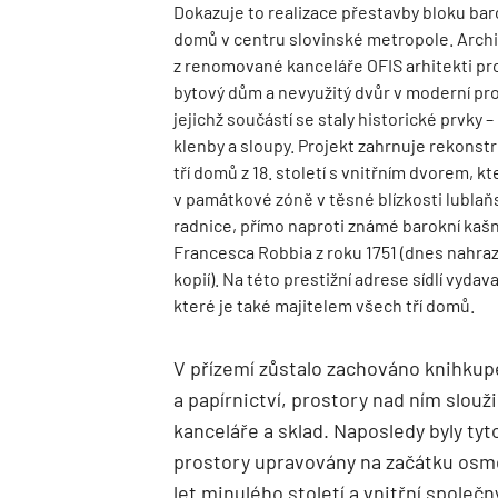
Dokazuje to realizace přestavby bloku ba
domů v centru slovinské metropole. Archi
z renomované kanceláře OFIS arhitekti pr
bytový dům a nevyužitý dvůr v moderní pro
jejichž součástí se staly historické prvky
klenby a sloupy. Projekt zahrnuje rekonst
tří domů z 18. století s vnitřním dvorem, kt
v památkové zóně v těsné blízkosti lublaň
radnice, přímo naproti známé barokní kaš
Francesca Robbia z roku 1751 (dnes nahra
kopií). Na této prestižní adrese sídlí vydava
které je také majitelem všech tří domů.
V přízemí zůstalo zachováno knihkup
a papírnictví, prostory nad ním slouži
kanceláře a sklad. Naposledy byly tyt
prostory upravovány na začátku os
let minulého století a vnitřní společ