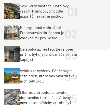
ka
Dopravní stavby
Šokující devastace. Hotelový
resort Trumpových podle
objekty
tavby
expertů nevratně poškodil
albánské pobřeží
unely
Geotechnika
Inženýrské sítě
Miliony domů v ohrožení.
Francouzská zkušenost je
varováním i pro Česko
Garsonka už nestačí. Developeři
přišli s byty, jejichž označení mate
kupující
Vzhůru za výhledy: Pět českých
rozhleden, které vás okouzlí svou
architekturou
Liberec zná podobu nového
dopravního terminálu. Vítězný
návrh propojí vlaky, autobusy i
město