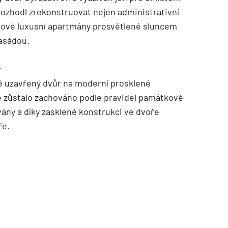
rozhodl zrekonstruovat nejen administrativní
 nové luxusní apartmány prosvětlené sluncem
fasádou.
y
 uzavřený dvůr na moderní prosklené
ce zůstalo zachováno podle pravidel památkové
vány a díky zasklené konstrukci ve dvoře
ře.