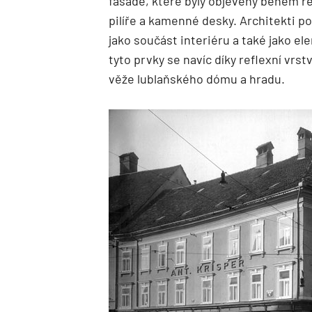
fasádě, které byly objeveny během re
pilíře a kamenné desky. Architekti p
jako součást interiéru a také jako el
tyto prvky se navíc díky reflexní vr
věže lublaňského dómu a hradu.