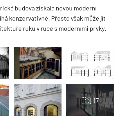
orická budova získala novou moderní
íhá konzervativně. Přesto však může jít
chitektuře ruku v ruce s moderními prvky.