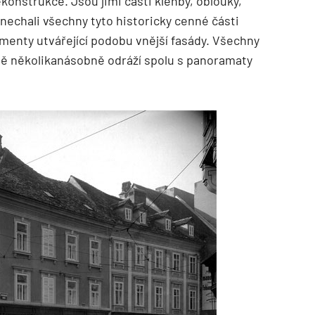
konstrukce. Jsou jimi části klenby, oblouky,
onechali všechny tyto historicky cenné části
ementy utvářející podobu vnější fasády. Všechny
stvě několikanásobně odráží spolu s panoramaty