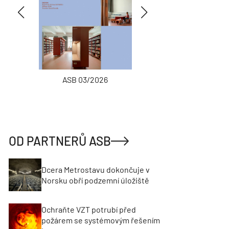
ASB 03/2026
INŽENÝRSKÉ
OD PARTNERŮ ASB
Dcera Metrostavu dokončuje v
Norsku obří podzemní úložiště
Ochraňte VZT potrubí před
požárem se systémovým řešením