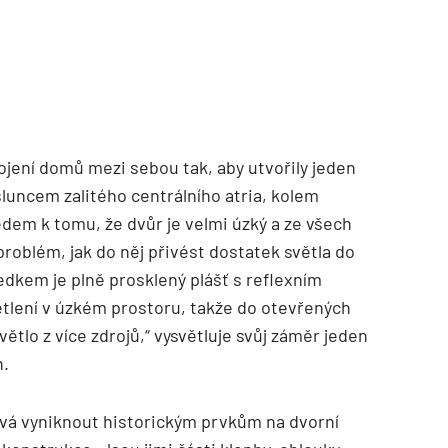
jení domů mezi sebou tak, aby utvořily jeden
sluncem zalitého centrálního atria, kolem
edem k tomu, že dvůr je velmi úzký a ze všech
problém, jak do něj přivést dostatek světla do
ledkem je plně prosklený plášť s reflexním
ětlení v úzkém prostoru, takže do otevřených
ětlo z více zdrojů,“ vysvětluje svůj záměr jeden
n.
ává vyniknout historickým prvkům na dvorní