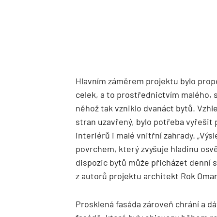
Hlavním záměrem projektu bylo propo
celek, a to prostřednictvím malého, 
něhož tak vzniklo dvanáct bytů. Vzhl
stran uzavřený, bylo potřeba vyřešit 
interiérů i malé vnitřní zahrady. „Výs
povrchem, který zvyšuje hladinu osv
dispozic bytů může přicházet denní sv
z autorů projektu architekt Rok Oma
Prosklená fasáda zároveň chrání a d