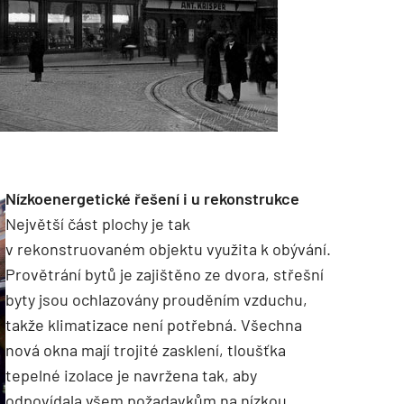
Nízkoenergetické řešení i u rekonstrukce
Největší část plochy je tak
v rekonstruovaném objektu využita k obývání.
Provětrání bytů je zajištěno ze dvora, střešní
byty jsou ochlazovány prouděním vzduchu,
takže klimatizace není potřebná. Všechna
nová okna mají trojité zasklení, tloušťka
tepelné izolace je navržena tak, aby
odpovídala všem požadavkům na nízkou