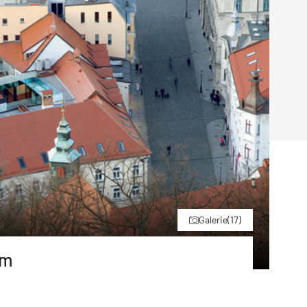
Poruchy střechy
Rekonstrukce střechy
Průmysl a logisti
Větrání a odvětrávání
Komíny
Historické stavby
Průmyslové 
Fasáda
Inženýrské s
Omítky
Doprava
Mosty
T
Galerie
(17)
em