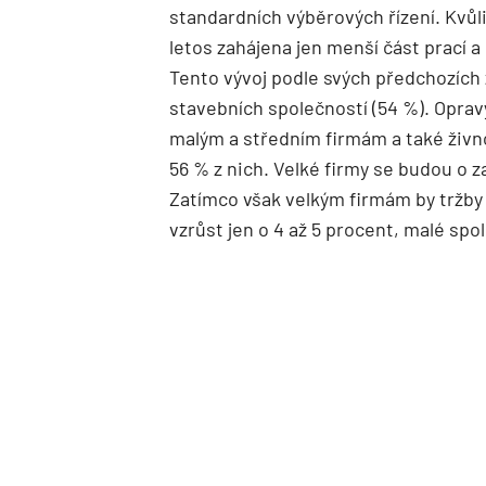
standardních výběrových řízení. Kvůl
letos zahájena jen menší část prací a 
Tento vývoj podle svých předchozích 
stavebních společností (54 %). Opr
malým a středním firmám a také živ
56 % z nich. Velké firmy se budou o z
Zatímco však velkým firmám by tržby 
vzrůst jen o 4 až 5 procent, malé spo