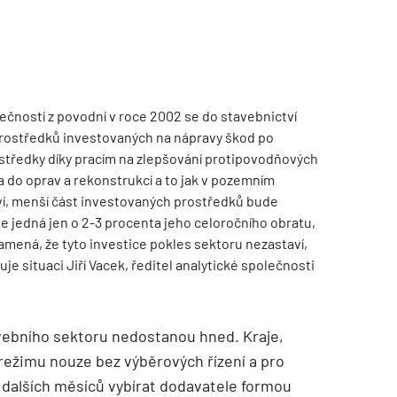
ečností z povodní v roce 2002 se do stavebnictví
rostředků investovaných na nápravy škod po
TZB HAUSTECHNIK 02/2026
středky díky pracím na zlepšování protipovodňových
a do oprav a rekonstrukcí a to jak v pozemním
ství, menší část investovaných prostředků bude
e jedná jen o 2-3 procenta jeho celoročního obratu,
znamená, že tyto investice pokles sektoru nezastaví,
uje situaci Jiří Vacek, ředitel analytické společnosti
tavebního sektoru nedostanou hned. Kraje,
 režimu nouze bez výběrových řízení a pro
 dalších měsíců vybírat dodavatele formou