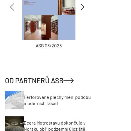
ASB 03/2026
INŽENÝRSKÉ
OD PARTNERŮ ASB
Perforované plechy mění podobu
moderních fasád
Dcera Metrostavu dokončuje v
Norsku obří podzemní úložiště