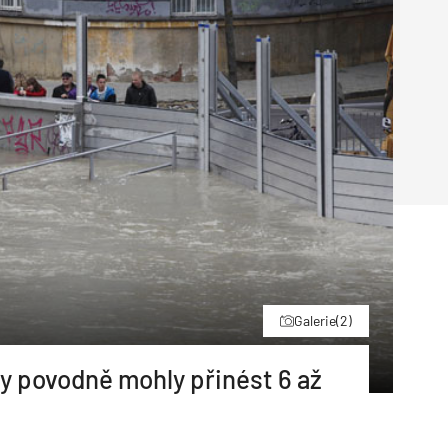
Poruchy střechy
Rekonstrukce střechy
Průmysl a logisti
Větrání a odvětrávání
Komíny
Historické stavby
Průmyslové 
Fasáda
Inženýrské s
Omítky
Doprava
Mosty
T
Galerie
(2)
y povodně mohly přinést 6 až