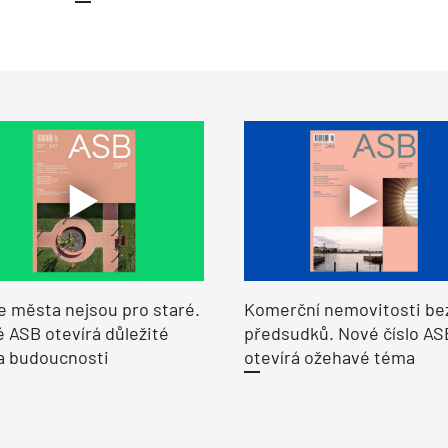
e města nejsou pro staré.
Komerční nemovitosti be
 ASB otevírá důležité
předsudků. Nové číslo AS
a budoucnosti
otevírá ožehavé téma