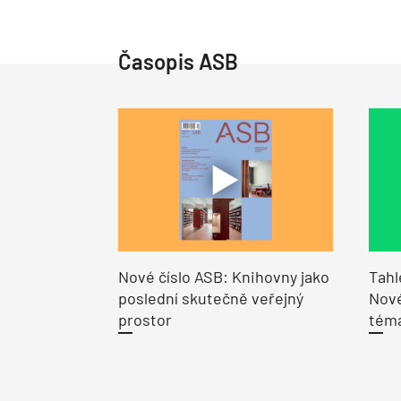
Časopis ASB
Nové číslo ASB: Knihovny jako
Tahl
poslední skutečně veřejný
Nové
prostor
tém