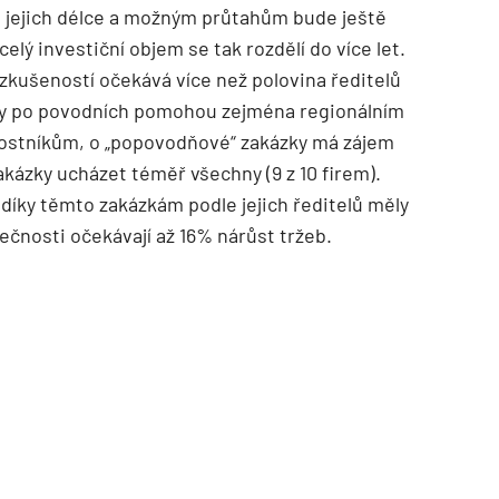
i jejich délce a možným průtahům bude ještě
celý investiční objem se tak rozdělí do více let.
zkušeností očekává více než polovina ředitelů
avy po povodních pomohou zejména regionálním
nostníkům, o „popovodňové“ zakázky má zájem
akázky ucházet téměř všechny (9 z 10 firem).
díky těmto zakázkám podle jejich ředitelů měly
lečnosti očekávají až 16% nárůst tržeb.