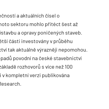
čností a aktuálních čísel o
oto sektoru mohlo přitéct šest až
ýstavbu a opravy poničených staveb.
ětší části investovány v průběhu
ictví tak aktuálně výrazněji nepomohou.
dopadů povodní na české stavebnictví
 základě rozhovorů s více než 100
i v kompletní verzi publikována
Research.