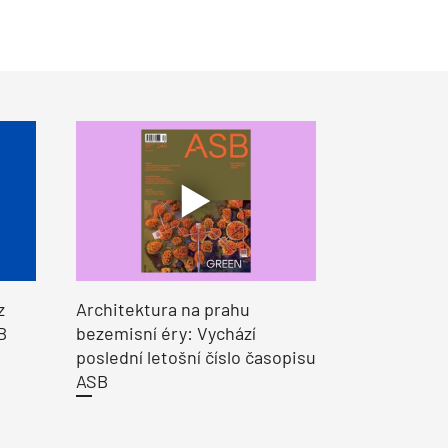
z
Architektura na prahu
B
bezemisní éry: Vychází
poslední letošní číslo časopisu
ASB