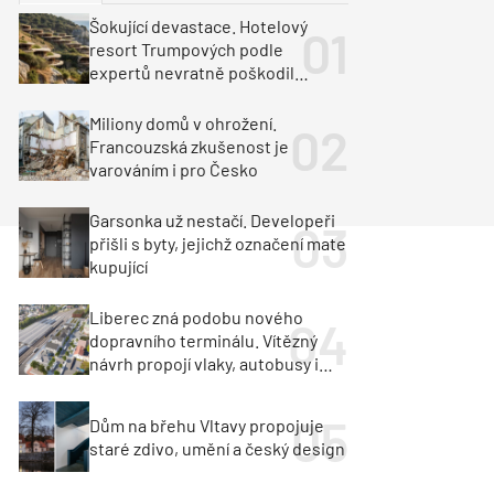
ka
Dopravní stavby
Šokující devastace. Hotelový
resort Trumpových podle
objekty
tavby
expertů nevratně poškodil
albánské pobřeží
unely
Geotechnika
Inženýrské sítě
Miliony domů v ohrožení.
Francouzská zkušenost je
varováním i pro Česko
Garsonka už nestačí. Developeři
přišli s byty, jejichž označení mate
kupující
Liberec zná podobu nového
dopravního terminálu. Vítězný
návrh propojí vlaky, autobusy i
město
Dům na břehu Vltavy propojuje
staré zdivo, umění a český design