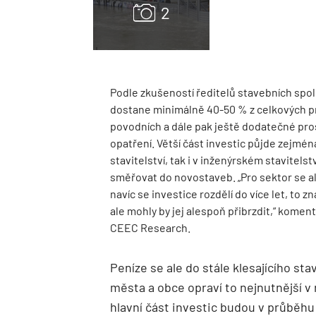
Podle zkušeností ředitelů stavebních spol
dostane minimálně 40-50 % z celkových p
povodních a dále pak ještě dodatečné pro
opatření. Větší část investic půjde zejmén
stavitelství, tak i v inženýrském stavitel
směřovat do novostaveb. „Pro sektor se al
navíc se investice rozdělí do více let, to 
ale mohly by jej alespoň přibrzdit,“ koment
CEEC Research.
Peníze se ale do stále klesajícího s
města a obce opraví to nejnutnější v
hlavní část investic budou v průběhu