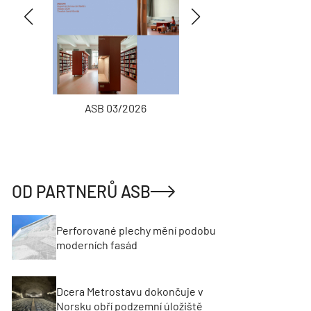
ASB 03/2026
INŽENÝRSKÉ
OD PARTNERŮ ASB
Perforované plechy mění podobu
moderních fasád
Dcera Metrostavu dokončuje v
Norsku obří podzemní úložiště