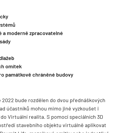
icky
systémů
vé a moderně zpracovatelné
asády
TZB HAUSTECHNIK 02/2026
 dlažeb
ích omítek
pro památkově chráněné budovy
 2022 bude rozdělen do dvou přednáškových
z řad účastníků mohou mimo jiné vyzkoušet i
ido Virtuální realita. S pomocí speciálních 3D
ostředí stavebního objektu virtuálně aplikovat