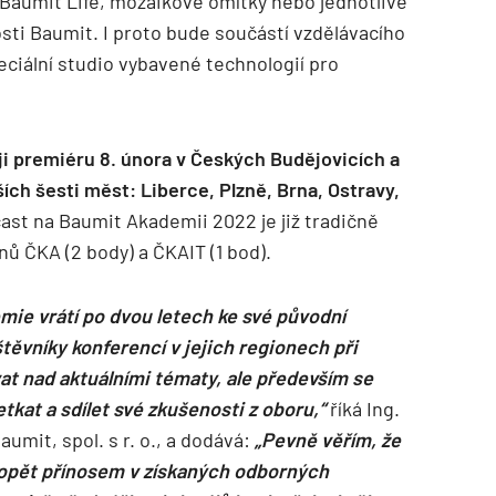
 Baumit Life, mozaikové omítky nebo jednotlivé
osti Baumit. I proto bude součástí vzdělávacího
iální studio vybavené technologií pro
.
i premiéru 8. února v Českých Budějovicích a
ch šesti měst: Liberce, Plzně, Brna, Ostravy,
ast na Baumit Akademii 2022 je již tradičně
nů ČKA (2 body) a ČKAIT (1 bod).
mie vrátí po dvou letech ke své původní
ěvníky konferencí v jejich regionech při
at nad aktuálními tématy, ale především se
kat a sdílet své zkušenosti z oboru,“
říká Ing.
mit, spol. s r. o., a dodává:
„Pevně věřím, že
opět přínosem v získaných odborných