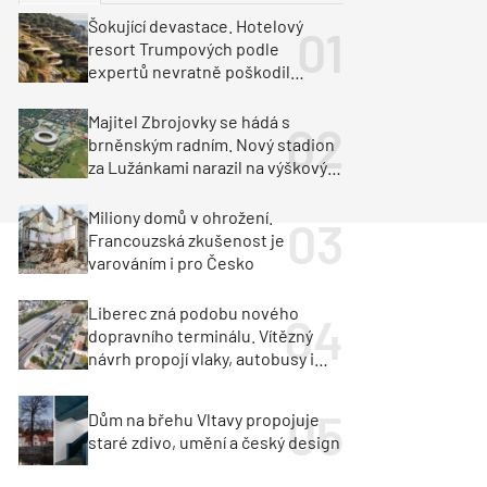
ka
Dopravní stavby
Šokující devastace. Hotelový
resort Trumpových podle
objekty
tavby
expertů nevratně poškodil
albánské pobřeží
unely
Geotechnika
Inženýrské sítě
Majitel Zbrojovky se hádá s
brněnským radním. Nový stadion
za Lužánkami narazil na výškový
limit
Miliony domů v ohrožení.
Francouzská zkušenost je
varováním i pro Česko
Liberec zná podobu nového
dopravního terminálu. Vítězný
návrh propojí vlaky, autobusy i
město
Dům na břehu Vltavy propojuje
staré zdivo, umění a český design