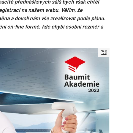
acitě přednáškových sálů bych však chtěl
egistraci na našem webu. Věřím, že
na a dovolí nám vše zrealizovat podle plánu.
ní on-line formě, kde chybí osobní rozměr a