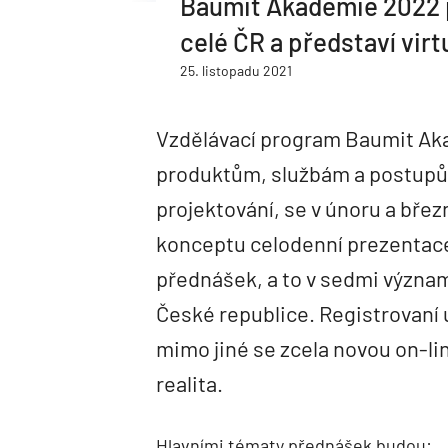
Baumit Akademie 2022 
celé ČR a představí virt
25. listopadu 2021
Vzdělávací program Baumit Aka
produktům, službám a postupů
projektování, se v únoru a bře
konceptu celodenní prezentac
přednášek, a to v sedmi význa
České republice. Registrovaní
mimo jiné se zcela novou on-lin
realita.
Hlavními tématy přednášek budou: