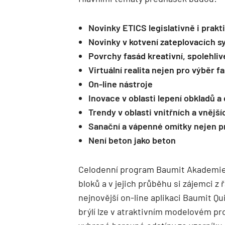
Novinky ETICS legislativně i prakt
Novinky v kotvení zateplovacích 
Povrchy fasád kreativní, spolehli
Virtuální realita nejen pro výběr f
On-line nástroje
Inovace v oblasti lepení obkladů a
Trendy v oblasti vnitřních a vnějš
Sanační a vápenné omítky nejen 
Není beton jako beton
Celodenní program Baumit Akademie
bloků a v jejich průběhu si zájemci 
nejnovější on-line aplikaci Baumit Qu
brýlí lze v atraktivním modelovém pr