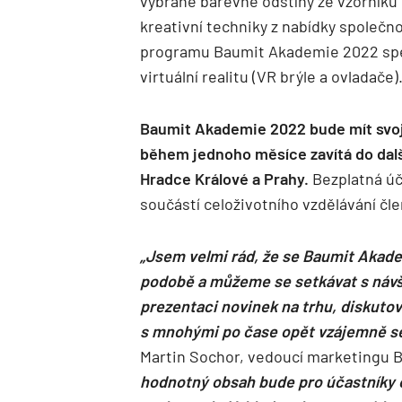
vybrané barevné odstíny ze vzorníku
kreativní techniky z nabídky společn
programu Baumit Akademie 2022 spec
virtuální realitu (VR brýle a ovladače)
Baumit Akademie 2022 bude mít svoj
během jednoho měsíce zavítá do další
Hradce Králové a Prahy.
Bezplatná úč
součástí celoživotního vzdělávání čle
„Jsem velmi rád, že se Baumit Akade
podobě a můžeme se setkávat s návšt
prezentaci novinek na trhu, diskutov
s mnohými po čase opět vzájemně set
Martin Sochor, vedoucí marketingu Bau
hodnotný obsah bude pro účastníky 