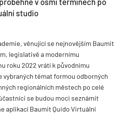
proběhne v osmi termínech po
uální studio
demie, věnující se nejnovějším Baumit
m, legislativě a modernímu
znu roku 2022 vrátí k původnímu
e vybraných témat formou odborných
mných regionálních městech po celé
 účastníci se budou moci seznámit
e aplikací Baumit Quido Virtuální