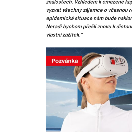
znalostech. Vzhledem k omezené kap
vyzvat všechny zájemce o včasnou r
epidemická situace nám bude nakloně
Neradi bychom přešli znovu k distanč
vlastní zážitek.“