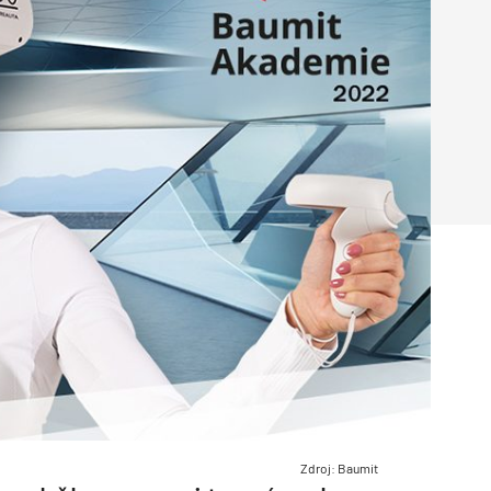
Poruchy střechy
Rekonstrukce střechy
Průmysl a logisti
Větrání a odvětrávání
Komíny
Historické stavby
Průmyslové 
Fasáda
Inženýrské s
Omítky
Doprava
Mosty
T
Zdroj: Baumit