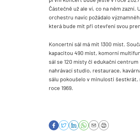
Částečně už ale ví, co na něm zazní.
orchestru navíc požádalo významného
která bude mít při otevření svou pre
Koncertní sál má mít 1300 míst. Součás
kapacitou 490 míst, komorní multifun
sál se 120 místy či edukační centrum
nahrávací studio, restaurace, kavárn
sálu pokoušelo v minulosti šestkrát, n
roce 1969.