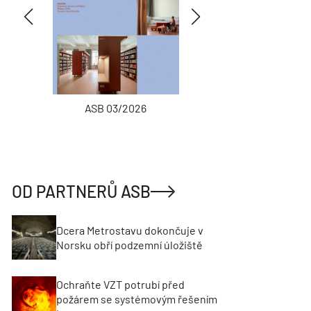
ASB 03/2026
INŽENÝRSKÉ
OD PARTNERŮ ASB
Dcera Metrostavu dokončuje v
Norsku obří podzemní úložiště
Ochraňte VZT potrubí před
požárem se systémovým řešením