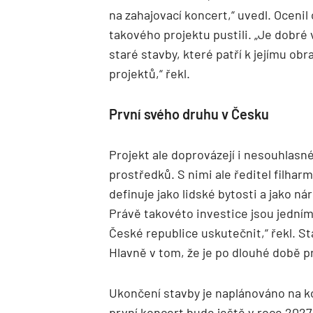
na zahajovací koncert,“ uvedl. Ocenil
takového projektu pustili. „Je dobré 
staré stavby, které patří k jejímu obr
projektů,“ řekl.
První svého druhu v Česku
Projekt ale doprovázejí i nesouhlasné
prostředků. S nimi ale ředitel filhar
definuje jako lidské bytosti a jako n
Právě takovéto investice jsou jedním 
České republice uskutečnit,“ řekl. S
Hlavně v tom, že je po dlouhé době p
Ukončení stavby je naplánováno na kon
první koncert bude ještě v roce 202