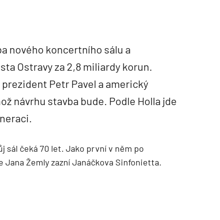
vba nového koncertního sálu a
a Ostravy za 2,8 miliardy korun.
i prezident Petr Pavel a americký
hož návrhu stavba bude. Podle Holla jde
eneraci.
j sál čeká 70 let. Jako první v něm po
le Jana Žemly zazní Janáčkova Sinfonietta.