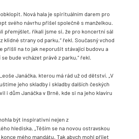
obklopit. Nová hala je spirituálním darem pro
cept svého návrhu přišel společně s manželkou.
i přemýšlet, říkali jsme si, že pro koncertní sál
 z klidné strany od parku,“ řekl. Současný vchod
přišli na to jak neporušit stávající budovu a
í se bude vcházet právě z parku,“ řekl.
 Leoše Janáčka, kterou má rád už od dětství. „V
uštíme jeho skladby i skladby dalších českých
vil i dům Janáčka v Brně, kde si na jeho klavíru
ohla být inspirativní nejen z
kého hlediska. „Těším se na novou ostravskou
do konce mého mandátu. Tak abych mohl přijet