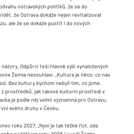
 odvahu ostravských politiků, že se do
vidět, že Ostrava dokáže nejen revitalizovat
azu, ale že se dokáže pustit i do nových
 názory. Odpůrci řeší hlavně výši vynaložených
monie Žemla nesouhlasí. „Kultura je něco, co nás
árod. Bez kultury bychom nebyli tím, co jsme.
z prostředků, jak takové kulturní prostředí v
tavba je podle něj velmi významná pro Ostravu.
rvní svého druhu v Česku.
ec roku 2027. „Nyní je tak těžké říct, zda
7 nebo počátkem roku 2028,“ uvedl Žemla.