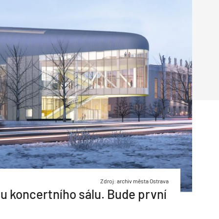
Poruchy střechy
Rekonstrukce střechy
Průmysl a logisti
Větrání a odvětrávání
Komíny
Historické stavby
Průmyslové 
Fasáda
Inženýrské s
Omítky
Doprava
Mosty
T
Zdroj: archiv města Ostrava
bu koncertního sálu. Bude první