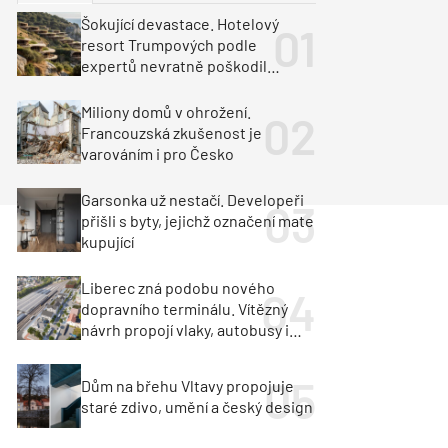
ka
Dopravní stavby
Šokující devastace. Hotelový
resort Trumpových podle
objekty
tavby
expertů nevratně poškodil
albánské pobřeží
unely
Geotechnika
Inženýrské sítě
Miliony domů v ohrožení.
Francouzská zkušenost je
varováním i pro Česko
Garsonka už nestačí. Developeři
přišli s byty, jejichž označení mate
kupující
Liberec zná podobu nového
dopravního terminálu. Vítězný
návrh propojí vlaky, autobusy i
město
Dům na břehu Vltavy propojuje
staré zdivo, umění a český design