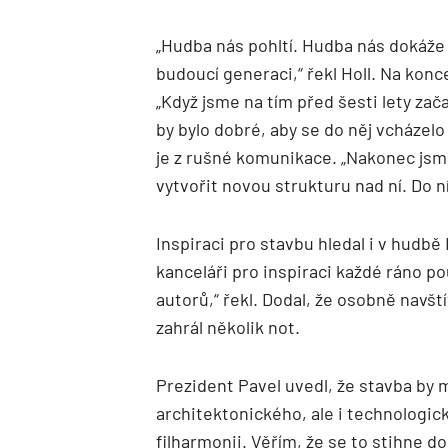
„Hudba nás pohltí. Hudba nás dokáže 
budoucí generaci,“ řekl Holl. Na kon
„Když jsme na tím před šesti lety začal
by bylo dobré, aby se do něj vcházelo
je z rušné komunikace. „Nakonec jsme 
vytvořit novou strukturu nad ní. Do n
Inspiraci pro stavbu hledal i v hudbě
kanceláři pro inspiraci každé ráno po
autorů,“ řekl. Dodal, že osobně navští
zahrál několik not.
Prezident Pavel uvedl, že stavba by m
architektonického, ale i technologic
filharmonii. Věřím, že se to stihne 