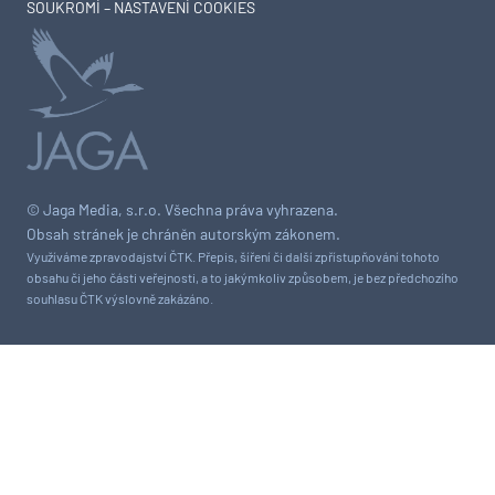
SOUKROMÍ – NASTAVENÍ COOKIES
© Jaga Media, s.r.o. Všechna práva vyhrazena.
Obsah stránek je chráněn autorským zákonem.
Využíváme zpravodajství ČTK. Přepis, šíření či další zpřístupňování tohoto
obsahu či jeho části veřejnosti, a to jakýmkoliv způsobem, je bez předchozího
souhlasu ČTK výslovně zakázáno.