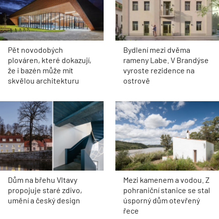
Pět novodobých
Bydlení mezi dvěma
plováren, které dokazují,
rameny Labe. V Brandýse
že i bazén může mít
vyroste rezidence na
skvělou architekturu
ostrově
Dům na břehu Vltavy
Mezi kamenem a vodou. Z
propojuje staré zdivo,
pohraniční stanice se stal
umění a český design
úsporný dům otevřený
řece