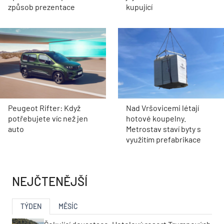
způsob prezentace
kupující
Peugeot Rifter: Když
Nad Vršovicemi létají
potřebujete víc než jen
hotové koupelny.
auto
Metrostav staví byty s
využitím prefabrikace
NEJČTENĚJŠÍ
TÝDEN
MĚSÍC