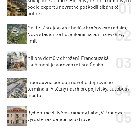
Šokující devastace. Hotelový resort Trumpových
podle expertů nevratně poškodil albánské
pobřeží
Majitel Zbrojovky se hádá s brněnským radním.
Nový stadion za Lužánkami narazil na výškový
limit
Miliony domů v ohrožení. Francouzská
zkušenost je varováním i pro Česko
Liberec zná podobu nového dopravního
terminálu. Vítězný návrh propojí vlaky, autobusy i
město
Bydlení mezi dvěma rameny Labe. V Brandýse
vyroste rezidence na ostrově