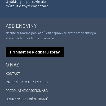
U některých potravin ale
může jít o zbytečný hazard
ASB ENOVINY
Nechte si zdarma posílat důležité zprávy ze světa architektury a
stavebnictví 1-2x týdně do emailu:
Přihlásit se k odběru zpráv
O NÁS
KONTAKT
INZERCE NA ASB-PORTAL.CZ
PŘEDPLATNÉ ČASOPISU ASB
OCHRANA OSOBNÍCH ÚDAJŮ