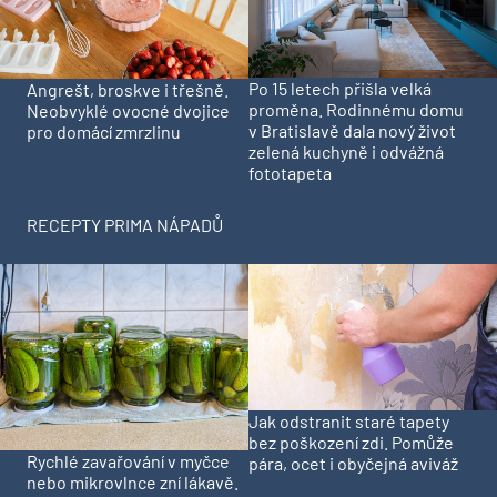
Po 15 letech přišla velká
Angrešt, broskve i třešně.
proměna. Rodinnému domu
Neobvyklé ovocné dvojice
v Bratislavě dala nový život
pro domácí zmrzlinu
zelená kuchyně i odvážná
fototapeta
RECEPTY PRIMA NÁPADŮ
Jak odstranit staré tapety
bez poškození zdi. Pomůže
Rychlé zavařování v myčce
pára, ocet i obyčejná aviváž
nebo mikrovlnce zní lákavě.