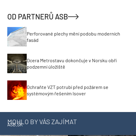
OD PARTNERŮ ASB
Perforované plechy mění podobu moderních
fasád
Dcera Metrostavu dokončuje v Norsku obří
podzemní úložiště
Ochraňte VZT potrubí před požárem se
systémovým řešením Isover
MOHLO BY VÁS ZAJÍMAT
ASB.SK