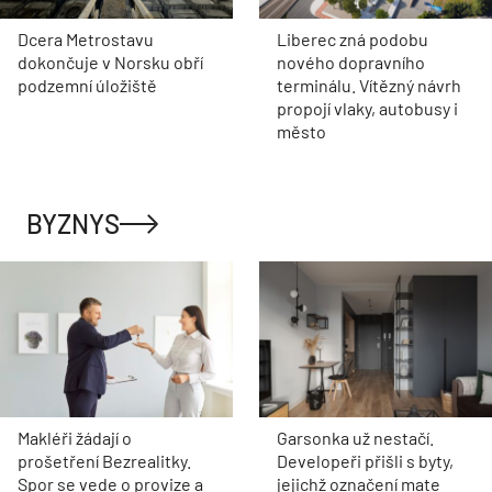
Dcera Metrostavu
Liberec zná podobu
dokončuje v Norsku obří
nového dopravního
podzemní úložiště
terminálu. Vítězný návrh
propojí vlaky, autobusy i
město
BYZNYS
Makléři žádají o
Garsonka už nestačí.
prošetření Bezrealitky.
Developeři přišli s byty,
Spor se vede o provize a
jejichž označení mate