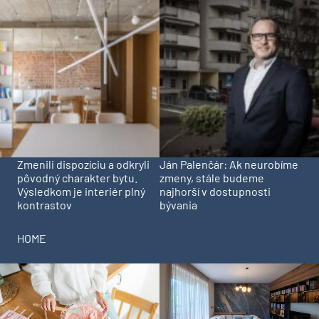
Zmenili dispozíciu a odkryli
Ján Palenčár: Ak neurobíme
pôvodný charakter bytu.
zmeny, stále budeme
Výsledkom je interiér plný
najhorší v dostupnosti
kontrastov
bývania
HOME