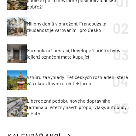
podle expertů nevratně poškodil albánské
pobřeží
Miliony domů v ohrožení. Francouzská
zkušenost je varováním i pro Česko
Garsonka už nestačí. Developeři přišli s byty,
jejichž označení mate kupující
Vzhůru za výhledy: Pět českých rozhleden, které
vás okouzlí svou architekturou
Liberec zná podobu nového dopravního
terminálu. Vítězný návrh propojí vlaky, autobusy i
město