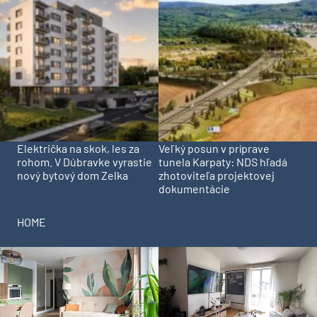
Električka na skok, les za
Veľký posun v príprave
rohom. V Dúbravke vyrastie
tunela Karpaty: NDS hľadá
nový bytový dom Zelka
zhotoviteľa projektovej
dokumentácie
HOME