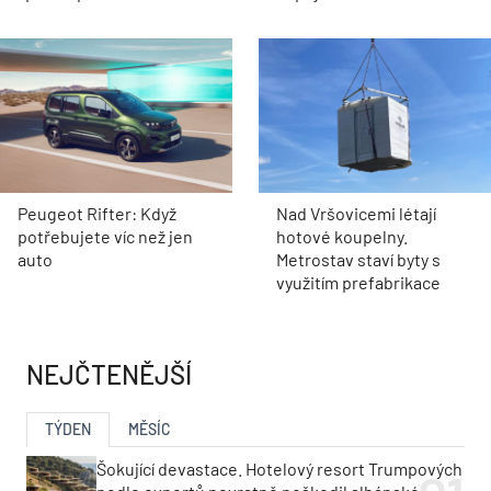
Peugeot Rifter: Když
Nad Vršovicemi létají
potřebujete víc než jen
hotové koupelny.
auto
Metrostav staví byty s
využitím prefabrikace
NEJČTENĚJŠÍ
TÝDEN
MĚSÍC
Šokující devastace. Hotelový resort Trumpových