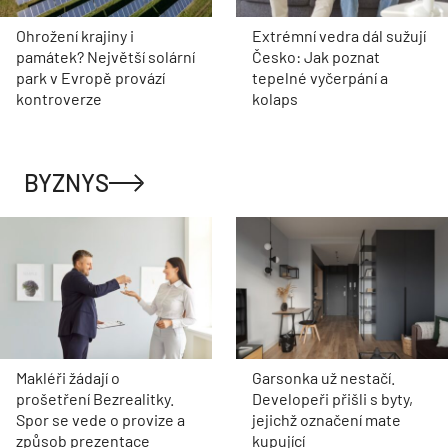
Ohrožení krajiny i
Extrémní vedra dál sužují
památek? Největší solární
Česko: Jak poznat
park v Evropě provází
tepelné vyčerpání a
kontroverze
kolaps
BYZNYS
Makléři žádají o
Garsonka už nestačí.
prošetření Bezrealitky.
Developeři přišli s byty,
Spor se vede o provize a
jejichž označení mate
způsob prezentace
kupující