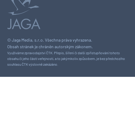
© Jaga Media, s.r.o. Všechna práva vyhrazena.
Obsah stránek je chráněn autorským zákonem.
Využíváme zpravodajství ČTK. Přepis, šíření či další zpřístupňování tohoto
obsahu či jeho části veřejnosti, a to jakýmkoliv způsobem, je bez předchozího
souhlasu ČTK výslovně zakázáno.