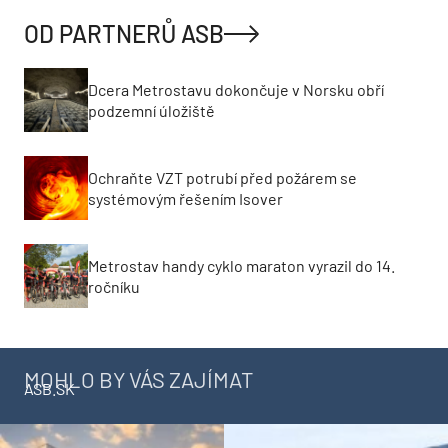
OD PARTNERŮ ASB
Dcera Metrostavu dokončuje v Norsku obří
podzemní úložiště
Ochraňte VZT potrubí před požárem se
systémovým řešením Isover
Metrostav handy cyklo maraton vyrazil do 14.
ročníku
MOHLO BY VÁS ZAJÍMAT
ASB.SK