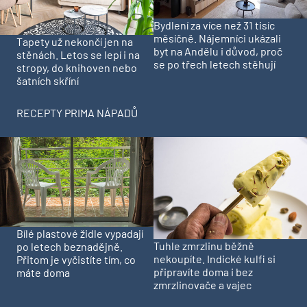
Bydlení za více než 31 tisíc
měsíčně. Nájemníci ukázali
Tapety už nekončí jen na
byt na Andělu i důvod, proč
stěnách. Letos se lepí i na
se po třech letech stěhují
stropy, do knihoven nebo
šatních skříní
RECEPTY PRIMA NÁPADŮ
Bílé plastové židle vypadají
Tuhle zmrzlinu běžně
po letech beznadějně.
nekoupíte. Indické kulfi si
Přitom je vyčistíte tím, co
připravíte doma i bez
máte doma
zmrzlinovače a vajec