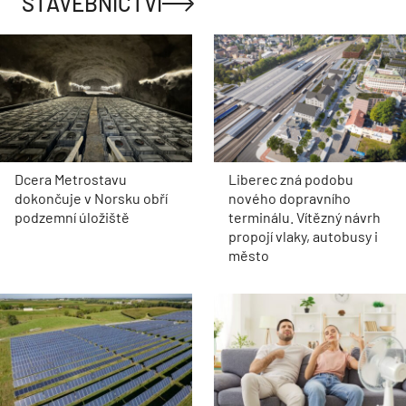
STAVEBNICTVÍ
Dcera Metrostavu
Liberec zná podobu
dokončuje v Norsku obří
nového dopravního
podzemní úložiště
terminálu. Vítězný návrh
propojí vlaky, autobusy i
město