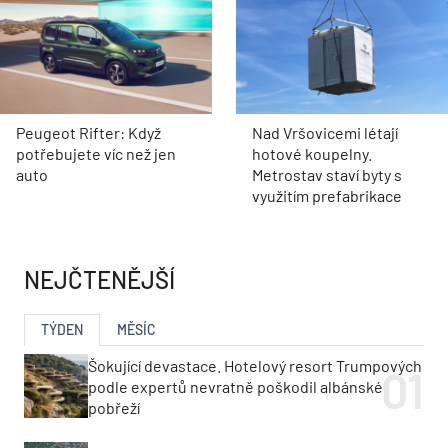
Peugeot Rifter: Když
Nad Vršovicemi létají
potřebujete víc než jen
hotové koupelny.
auto
Metrostav staví byty s
využitím prefabrikace
NEJČTENĚJŠÍ
TÝDEN
MĚSÍC
Šokující devastace. Hotelový resort Trumpových
podle expertů nevratně poškodil albánské
pobřeží