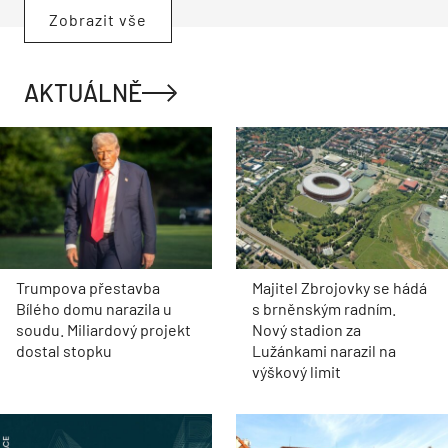
Zobrazit vše
AKTUÁLNĚ
Trumpova přestavba
Majitel Zbrojovky se hádá
Bílého domu narazila u
s brněnským radním.
soudu. Miliardový projekt
Nový stadion za
dostal stopku
Lužánkami narazil na
výškový limit