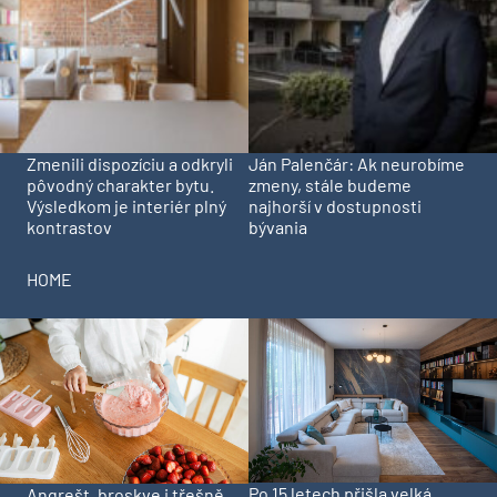
Zmenili dispozíciu a odkryli
Ján Palenčár: Ak neurobíme
pôvodný charakter bytu.
zmeny, stále budeme
Výsledkom je interiér plný
najhorší v dostupnosti
kontrastov
bývania
HOME
Po 15 letech přišla velká
Angrešt, broskve i třešně.