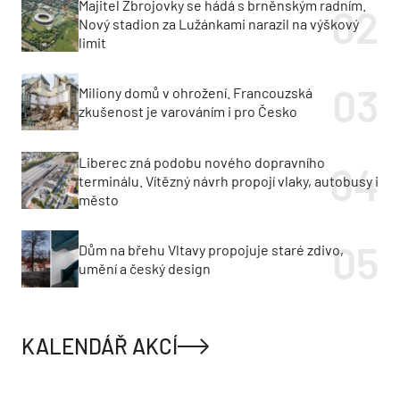
Majitel Zbrojovky se hádá s brněnským radním.
Nový stadion za Lužánkami narazil na výškový
limit
Miliony domů v ohrožení. Francouzská
zkušenost je varováním i pro Česko
Liberec zná podobu nového dopravního
terminálu. Vítězný návrh propojí vlaky, autobusy i
město
Dům na břehu Vltavy propojuje staré zdivo,
umění a český design
KALENDÁŘ AKCÍ