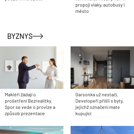
propojí vlaky, autobusy i
město
BYZNYS
Makléři žádají o
Garsonka už nestačí.
prošetření Bezrealitky.
Developeři přišli s byty,
Spor se vede o provize a
jejichž označení mate
způsob prezentace
kupující