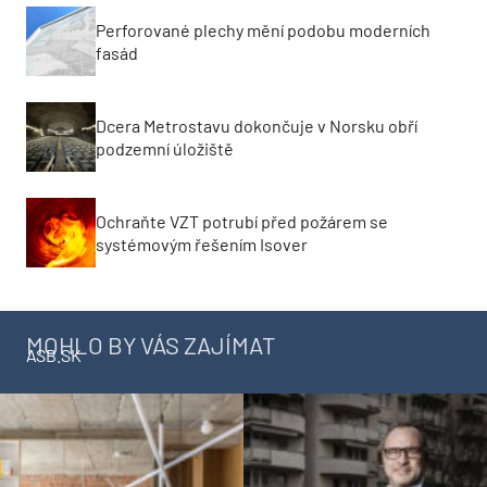
Perforované plechy mění podobu moderních
fasád
Dcera Metrostavu dokončuje v Norsku obří
podzemní úložiště
Ochraňte VZT potrubí před požárem se
systémovým řešením Isover
MOHLO BY VÁS ZAJÍMAT
ASB.SK