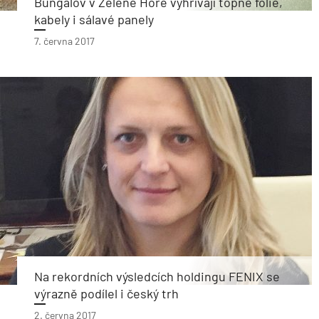
Bungalov v Zelené Hoře vyhřívají topné fólie,
kabely i sálavé panely
7. června 2017
Na rekordních výsledcích holdingu FENIX se
výrazně podílel i český trh
2. června 2017