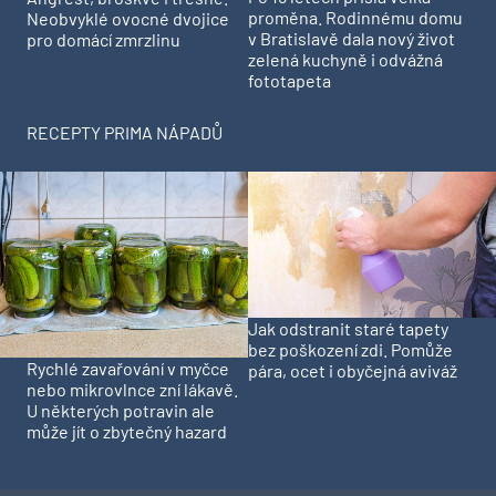
proměna. Rodinnému domu
Neobvyklé ovocné dvojice
v Bratislavě dala nový život
pro domácí zmrzlinu
zelená kuchyně i odvážná
fototapeta
RECEPTY PRIMA NÁPADŮ
Jak odstranit staré tapety
bez poškození zdi. Pomůže
Rychlé zavařování v myčce
pára, ocet i obyčejná aviváž
nebo mikrovlnce zní lákavě.
U některých potravin ale
může jít o zbytečný hazard