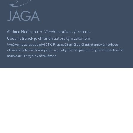
© Jaga Media, s.r.o. Všechna práva vyhrazena.
Obsah stránek je chráněn autorským zákonem.
Využíváme zpravodajství ČTK. Přepis, šíření či další zpřístupňování tohoto
obsahu či jeho části veřejnosti, a to jakýmkoliv způsobem, je bez předchozího
souhlasu ČTK výslovně zakázáno.