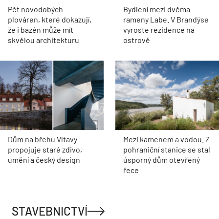
Pět novodobých
Bydlení mezi dvěma
plováren, které dokazují,
rameny Labe. V Brandýse
že i bazén může mít
vyroste rezidence na
skvělou architekturu
ostrově
Dům na břehu Vltavy
Mezi kamenem a vodou. Z
propojuje staré zdivo,
pohraniční stanice se stal
umění a český design
úsporný dům otevřený
řece
STAVEBNICTVÍ