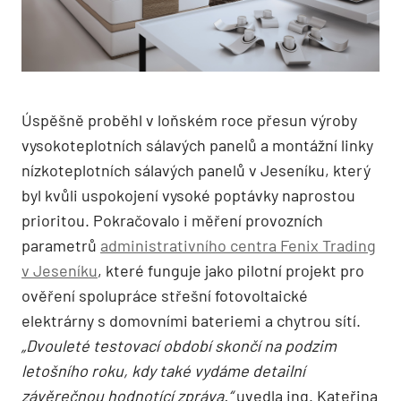
Úspěšně proběhl v loňském roce přesun výroby
vysokoteplotních sálavých panelů a montážní linky
nízkoteplotních sálavých panelů v Jeseníku, který
byl kvůli uspokojení vysoké poptávky naprostou
prioritou. Pokračovalo i měření provozních
parametrů
administrativního centra Fenix Trading
v Jeseníku
, které funguje jako pilotní projekt pro
ověření spolupráce střešní fotovoltaické
elektrárny s domovními bateriemi a chytrou sítí.
„Dvouleté testovací období skončí na podzim
letošního roku, kdy také vydáme detailní
závěrečnou hodnotící zpráva.“
uvedla ing. Kateřina