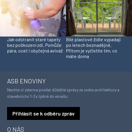
Jak odstranit staré tapety
Bílé plastové židle vypadají
bez poškození zdi. Pomůže
po letech beznadějně.
pára, ocet i obyčejná aviváž
Přitom je vyčistíte tím, co
máte doma
ASB ENOVINY
Nechte si zdarma posílat důležité zprávy ze světa architektury a
stavebnictví 1-2x týdně do emailu:
Přihlásit se k odběru zpráv
O NÁS