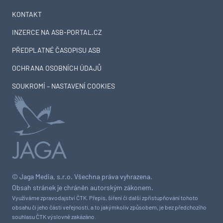
KONTAKT
INZERCE NA ASB-PORTAL.CZ
PŘEDPLATNÉ ČASOPISU ASB
OCHRANA OSOBNÍCH ÚDAJŮ
SOUKROMÍ – NASTAVENÍ COOKIES
© Jaga Media, s.r.o. Všechna práva vyhrazena.
Obsah stránek je chráněn autorským zákonem.
Využíváme zpravodajství ČTK. Přepis, šíření či další zpřístupňování tohoto
obsahu či jeho části veřejnosti, a to jakýmkoliv způsobem, je bez předchozího
souhlasu ČTK výslovně zakázáno.