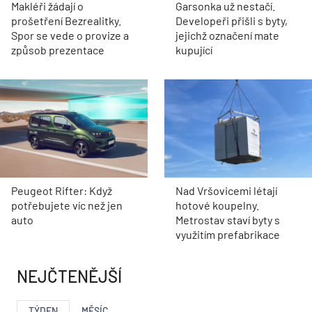
Makléři žádají o
Garsonka už nestačí.
prošetření Bezrealitky.
Developeři přišli s byty,
Spor se vede o provize a
jejichž označení mate
způsob prezentace
kupující
Peugeot Rifter: Když
Nad Vršovicemi létají
potřebujete víc než jen
hotové koupelny.
auto
Metrostav staví byty s
využitím prefabrikace
NEJČTENĚJŠÍ
TÝDEN
MĚSÍC