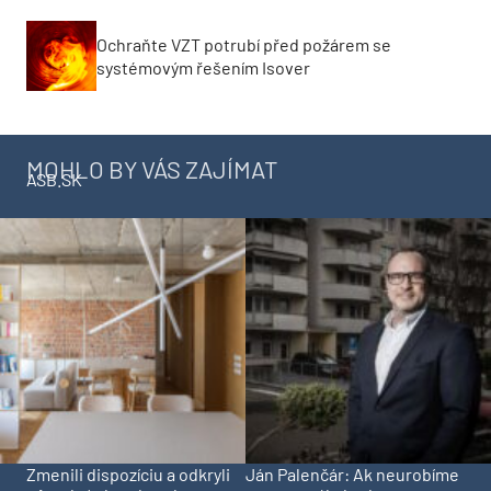
Ochraňte VZT potrubí před požárem se
systémovým řešením Isover
MOHLO BY VÁS ZAJÍMAT
ASB.SK
Zmenili dispozíciu a odkryli
Ján Palenčár: Ak neurobíme