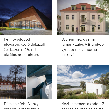
Pět novodobých
Bydlení mezi dvěma
plováren, které dokazují,
rameny Labe. V Brandýse
že i bazén může mít
vyroste rezidence na
skvělou architekturu
ostrově
Dům na břehu Vltavy
Mezi kamenem a vodou. Z
propojuje staré zdivo,
pohraniční stanice se stal