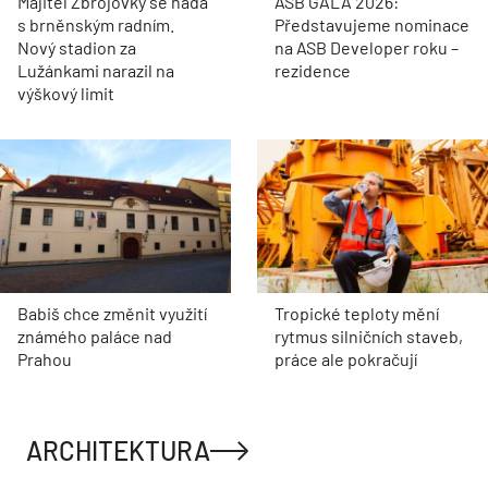
Majitel Zbrojovky se hádá
ASB GALA 2026:
s brněnským radním.
Představujeme nominace
Nový stadion za
na ASB Developer roku –
Lužánkami narazil na
rezidence
výškový limit
Babiš chce změnit využití
Tropické teploty mění
známého paláce nad
rytmus silničních staveb,
Prahou
práce ale pokračují
ARCHITEKTURA