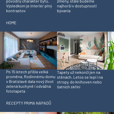
pôvodný charakter bytu.
zmeny, stále budeme
Výsledkom je interiér plný
najhorší v dostupnosti
kontrastov
bývania
HOME
Po 15 letech přišla velká
Tapety už nekončí jen na
proměna. Rodinnému domu
stěnách. Letos se lepí i na
v Bratislavě dala nový život
stropy, do knihoven nebo
zelená kuchyně i odvážná
šatních skříní
fototapeta
RECEPTY PRIMA NÁPADŮ