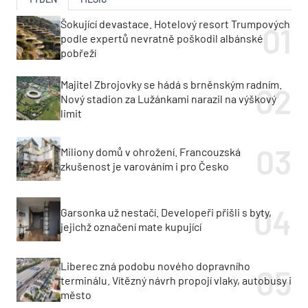
Šokující devastace. Hotelový resort Trumpových
podle expertů nevratně poškodil albánské
pobřeží
Majitel Zbrojovky se hádá s brněnským radním.
Nový stadion za Lužánkami narazil na výškový
limit
Miliony domů v ohrožení. Francouzská
zkušenost je varováním i pro Česko
Garsonka už nestačí. Developeři přišli s byty,
jejichž označení mate kupující
Liberec zná podobu nového dopravního
terminálu. Vítězný návrh propojí vlaky, autobusy i
město