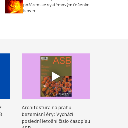
požárem se systémovým řešením
Isover
z
Architektura na prahu
B
bezemisní éry: Vychází
poslední letošní číslo časopisu
ASB