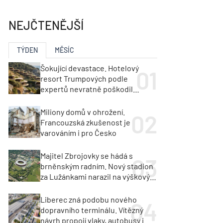
ka
Dopravní stavby
objekty
NEJČTENĚJŠÍ
tavby
unely
Geotechnika
Inženýrské sítě
TÝDEN
MĚSÍC
Šokující devastace. Hotelový
resort Trumpových podle
expertů nevratně poškodil
albánské pobřeží
Miliony domů v ohrožení.
Francouzská zkušenost je
varováním i pro Česko
Majitel Zbrojovky se hádá s
brněnským radním. Nový stadion
za Lužánkami narazil na výškový
limit
Liberec zná podobu nového
dopravního terminálu. Vítězný
návrh propojí vlaky, autobusy i