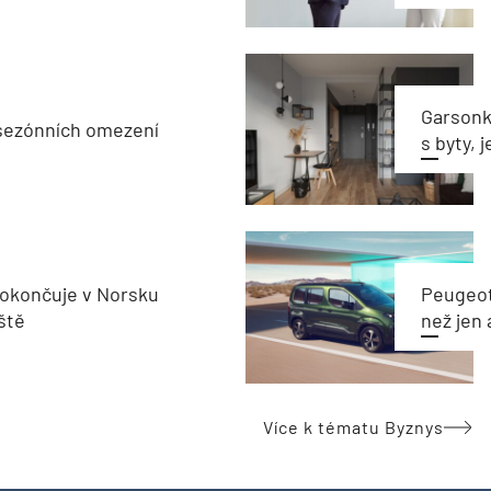
Garsonka
sezónních omezení
s byty, 
okončuje v Norsku
Peugeot
ště
než jen 
Více k tématu Byznys