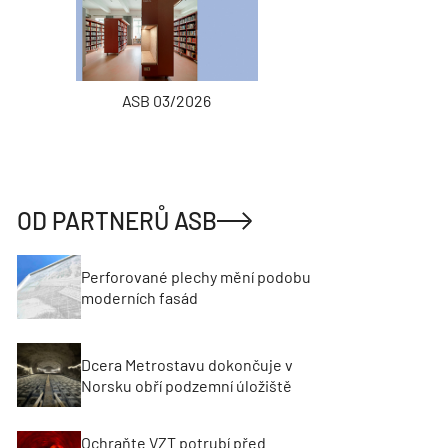
ASB 03/2026
INŽENÝRSKÉ
OD PARTNERŮ ASB
Perforované plechy mění podobu
moderních fasád
Dcera Metrostavu dokončuje v
Norsku obří podzemní úložiště
Ochraňte VZT potrubí před