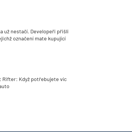
 už nestačí. Developeři přišli
jejichž označení mate kupující
 Rifter: Když potřebujete víc
auto