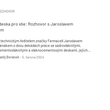
Poruchy střechy
Rekonstrukce střechy
Průmysl a logisti
Větrání a odvětrávání
Komíny
Historické stavby
Průmyslové 
OZHOVOR
Fasáda
Inženýrské s
Omítky
Doprava
Mosty
T
deska pro vše: Rozhovor s Jaroslavem
em
 technickým ředitelem značky Fermacell Jaroslavem
enákem o dvou dekádách práce se sádrovláknitými,
ementovláknitými a vláknocementovými deskami, jejich
onkurenčních výhodách a důvěře klientů.
atěj Beránek
-
5. června 2024