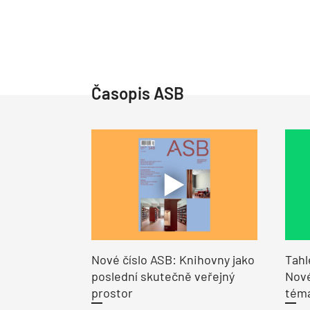
Časopis ASB
Nové číslo ASB: Knihovny jako
Tahl
poslední skutečně veřejný
Nové
prostor
tém