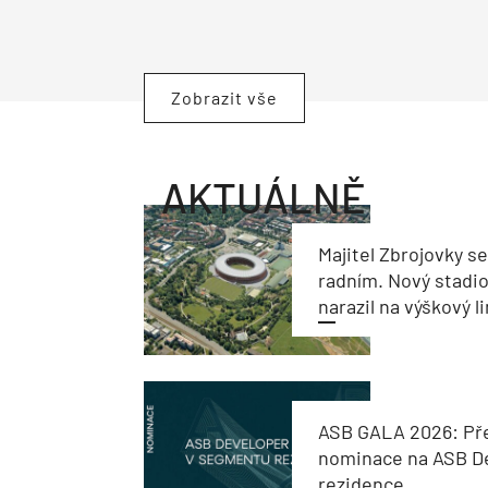
Zobrazit vše
AKTUÁLNĚ
Majitel Zbrojovky s
radním. Nový stadi
narazil na výškový l
ASB GALA 2026: Př
nominace na ASB De
rezidence