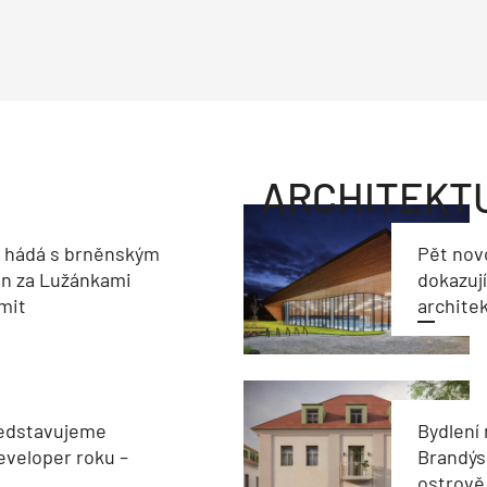
ARCHITEKT
e hádá s brněnským
Pět nov
on za Lužánkami
dokazují
imit
archite
edstavujeme
Bydlení
veloper roku –
Brandýs
ostrově