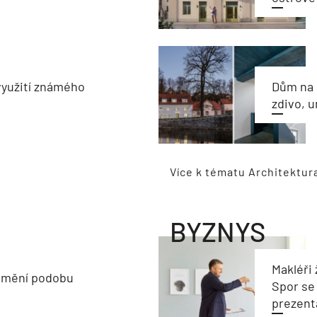
využití známého
Dům na 
zdivo, 
Více k tématu Architektur
BYZNYS
Makléři 
 mění podobu
Spor se
prezent