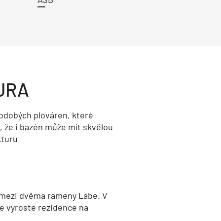
URA
odobých plováren, které
, že i bazén může mít skvělou
kturu
 mezi dvěma rameny Labe. V
e vyroste rezidence na