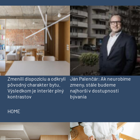
Zmenili dispozíciu a odkryli
Ján Palenčár: Ak neurobíme
pôvodný charakter bytu.
zmeny, stále budeme
Výsledkom je interiér plný
najhorší v dostupnosti
kontrastov
bývania
HOME