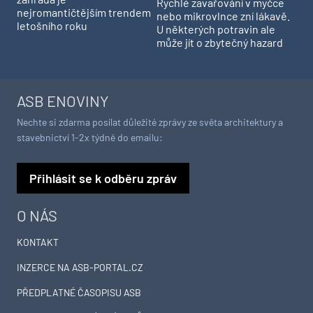
Rychlé zavařování v myčce
nejromantičtějším trendem
nebo mikrovlnce zní lákavě.
letošního roku
U některých potravin ale
může jít o zbytečný hazard
ASB ENOVINY
Nechte si zdarma posílat důležité zprávy ze světa architektury a
stavebnictví 1-2x týdně do emailu:
Přihlásit se k odběru zpráv
O NÁS
KONTAKT
INZERCE NA ASB-PORTAL.CZ
PŘEDPLATNÉ ČASOPISU ASB