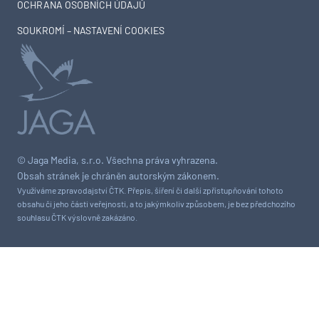
OCHRANA OSOBNÍCH ÚDAJŮ
SOUKROMÍ – NASTAVENÍ COOKIES
© Jaga Media, s.r.o. Všechna práva vyhrazena.
Obsah stránek je chráněn autorským zákonem.
Využíváme zpravodajství ČTK. Přepis, šíření či další zpřístupňování tohoto
obsahu či jeho části veřejnosti, a to jakýmkoliv způsobem, je bez předchozího
souhlasu ČTK výslovně zakázáno.