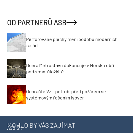
OD PARTNERŮ ASB
Perforované plechy mění podobu moderních
fasád
Dcera Metrostavu dokončuje v Norsku obří
podzemní úložiště
Ochraňte VZT potrubí před požárem se
systémovým řešením Isover
MOHLO BY VÁS ZAJÍMAT
ASB.SK