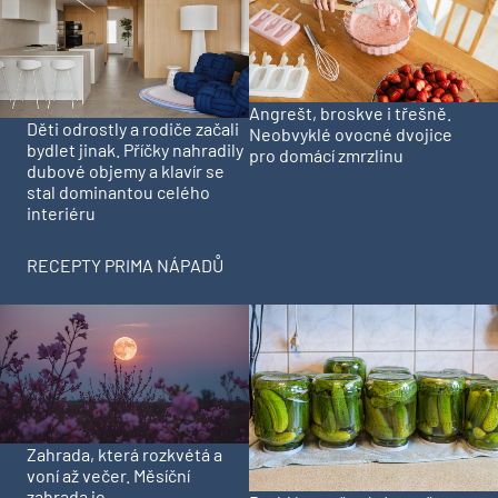
Angrešt, broskve i třešně.
Děti odrostly a rodiče začali
Neobvyklé ovocné dvojice
bydlet jinak. Příčky nahradily
pro domácí zmrzlinu
dubové objemy a klavír se
stal dominantou celého
interiéru
RECEPTY PRIMA NÁPADŮ
Zahrada, která rozkvétá a
voní až večer. Měsíční
zahrada je