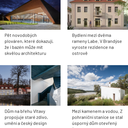
Pět novodobých
Bydlení mezi dvěma
plováren, které dokazují,
rameny Labe. V Brandýse
že i bazén může mít
vyroste rezidence na
skvělou architekturu
ostrově
Dům na břehu Vltavy
Mezi kamenem a vodou. Z
propojuje staré zdivo,
pohraniční stanice se stal
umění a český design
úsporný dům otevřený