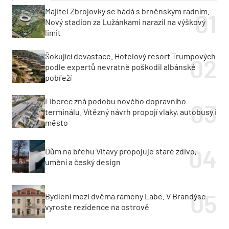
Majitel Zbrojovky se hádá s brněnským radním.
Nový stadion za Lužánkami narazil na výškový
limit
Šokující devastace. Hotelový resort Trumpových
podle expertů nevratně poškodil albánské
pobřeží
Liberec zná podobu nového dopravního
terminálu. Vítězný návrh propojí vlaky, autobusy i
město
Dům na břehu Vltavy propojuje staré zdivo,
umění a český design
Bydlení mezi dvěma rameny Labe. V Brandýse
vyroste rezidence na ostrově