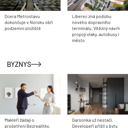
Dcera Metrostavu
Liberec zná podobu
dokončuje v Norsku obří
nového dopravního
podzemní úložiště
terminálu. Vítězný návrh
propojí vlaky, autobusy i
město
BYZNYS
Makléři žádají o
Garsonka už nestačí.
prošetření Bezrealitky.
Developeři přišli s byty,