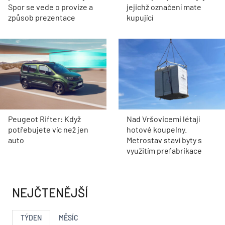
Spor se vede o provize a
jejichž označení mate
způsob prezentace
kupující
Peugeot Rifter: Když
Nad Vršovicemi létají
potřebujete víc než jen
hotové koupelny.
auto
Metrostav staví byty s
využitím prefabrikace
NEJČTENĚJŠÍ
TÝDEN
MĚSÍC