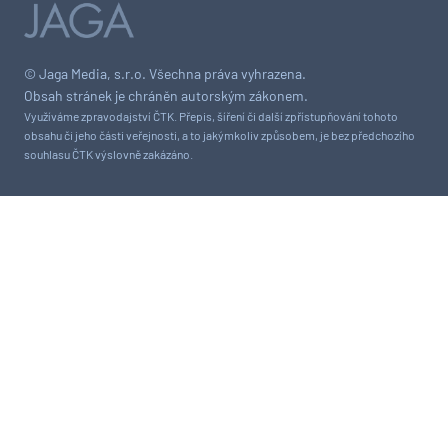
© Jaga Media, s.r.o. Všechna práva vyhrazena.
Obsah stránek je chráněn autorským zákonem.
Využíváme zpravodajství ČTK. Přepis, šíření či další zpřístupňování tohoto
obsahu či jeho části veřejnosti, a to jakýmkoliv způsobem, je bez předchozího
souhlasu ČTK výslovně zakázáno.