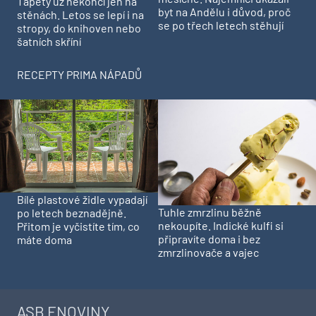
Tapety už nekončí jen na
byt na Andělu i důvod, proč
stěnách. Letos se lepí i na
se po třech letech stěhují
stropy, do knihoven nebo
šatních skříní
RECEPTY PRIMA NÁPADŮ
Bílé plastové židle vypadají
Tuhle zmrzlinu běžně
po letech beznadějně.
nekoupíte. Indické kulfi si
Přitom je vyčistíte tím, co
připravíte doma i bez
máte doma
zmrzlinovače a vajec
ASB ENOVINY