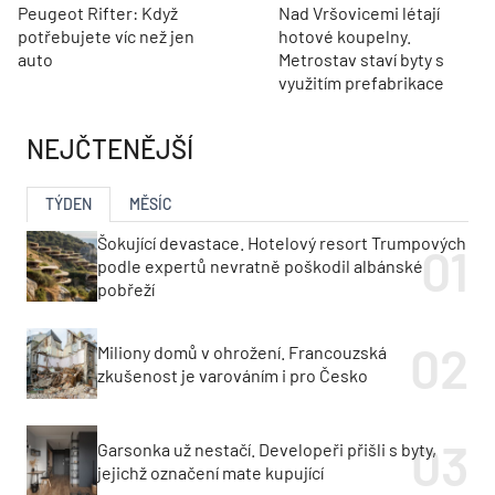
Peugeot Rifter: Když
Nad Vršovicemi létají
potřebujete víc než jen
hotové koupelny.
auto
Metrostav staví byty s
využitím prefabrikace
NEJČTENĚJŠÍ
TÝDEN
MĚSÍC
Šokující devastace. Hotelový resort Trumpových
podle expertů nevratně poškodil albánské
pobřeží
Miliony domů v ohrožení. Francouzská
zkušenost je varováním i pro Česko
Garsonka už nestačí. Developeři přišli s byty,
jejichž označení mate kupující