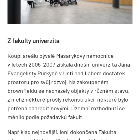
Z fakulty univerzita
Koupí areálu bývalé Masarykovy nemocnice
v letech 2006–2007 získala dnešní univerzita Jana
Evangelisty Purkyně v Ústí nad Labem dostatek
prostoru pro svůj rozvoj. Na zakoupeném
brownfieldu se nacházely objekty v různém stavu,
z nichž některé prošly rekonstrukcí, některé bylo
potřeba nahradit novými. Územní rozhodnutí se
měnilo podle požadavků fakult.
Například nejnovější, loni dokončená Fakulta