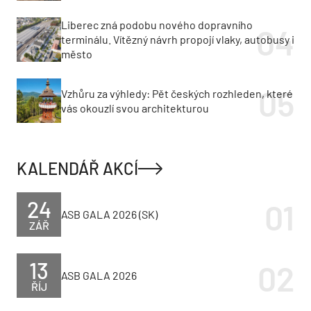
Liberec zná podobu nového dopravního
terminálu. Vítězný návrh propojí vlaky, autobusy i
město
Vzhůru za výhledy: Pět českých rozhleden, které
vás okouzlí svou architekturou
KALENDÁŘ AKCÍ
24
ASB GALA 2026 (SK)
ZÁŘ
13
ASB GALA 2026
ŘÍJ