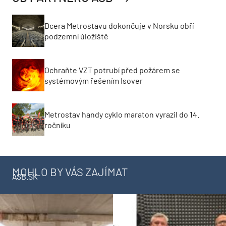
Dcera Metrostavu dokončuje v Norsku obří
podzemní úložiště
Ochraňte VZT potrubí před požárem se
systémovým řešením Isover
Metrostav handy cyklo maraton vyrazil do 14.
ročníku
MOHLO BY VÁS ZAJÍMAT
ASB.SK