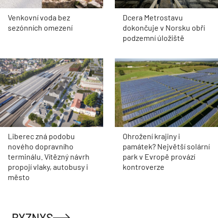
Venkovní voda bez
Dcera Metrostavu
sezónních omezení
dokončuje v Norsku obří
podzemní úložiště
Liberec zná podobu
Ohrožení krajiny i
nového dopravního
památek? Největší solární
terminálu. Vítězný návrh
park v Evropě provází
propojí vlaky, autobusy i
kontroverze
město
BYZNYS