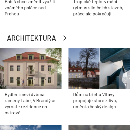
Babiš chce změnit využití
Tropické teploty mění
známého paláce nad
rytmus silničních staveb,
Prahou
práce ale pokračují
ARCHITEKTURA
Bydlení mezi dvěma
Dům na břehu Vltavy
rameny Labe. V Brandýse
propojuje staré zdivo,
vyroste rezidence na
umění a český design
ostrově