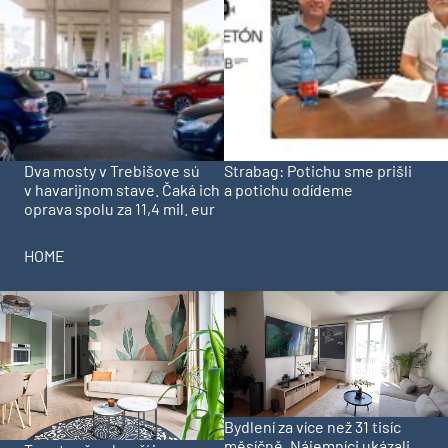
Dva mosty v Trebišove sú
Strabag: Potichu sme prišli
v havarijnom stave. Čaká ich
a potichu odídeme
oprava spolu za 11,4 mil. eur
HOME
Bydlení za více než 31 tisíc
měsíčně. Nájemníci ukázali