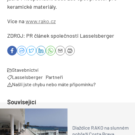
keramické materiály.
Více na
www.rako.cz
ZDROJ: PR článek společnosti Lasselsberger
Stavebnictví
Lasselsberger
Partneři
Našli jste chybu nebo máte připomínku?
Související
Dlaždice RAKO na slunném
pobřeží Costa Brava