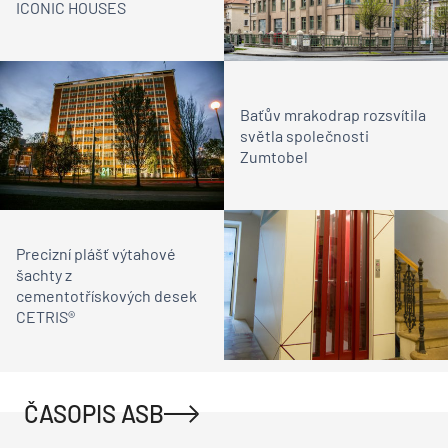
ICONIC HOUSES
Baťův mrakodrap rozsvítila
světla společnosti
Zumtobel
Precizní plášť výtahové
šachty z
cementotřískových desek
CETRIS®
ČASOPIS ASB