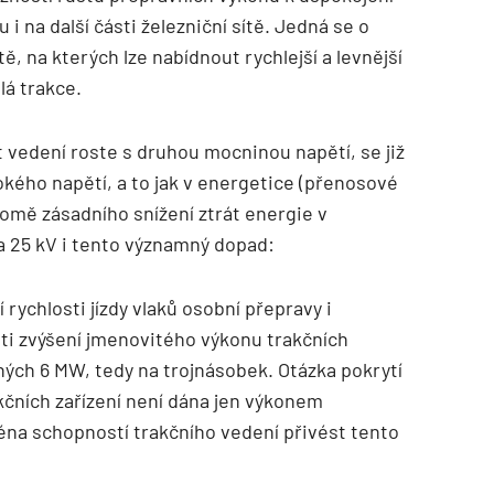
i na další části železniční sítě. Jedná se o
ě, na kterých lze nabídnout rychlejší a levnější
lá trakce.
vedení roste s druhou mocninou napětí, se již
sokého napětí, a to jak v energetice (přenosové
 Kromě zásadního snížení ztrát energie v
a 25 kV i tento významný dopad:
í rychlosti jízdy vlaků osobní přepravy i
ti zvýšení jmenovitého výkonu trakčních
ých 6 MW, tedy na trojnásobek. Otázka pokrytí
kčních zařízení není dána jen výkonem
ména schopností trakčního vedení přivést tento