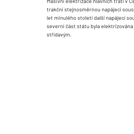
Masivní elektrizace hlavních tratí v
trakční stejnosměrnou napájecí sous
let minulého století další napájecí s
severní část státu byla elektrizován
střídavým.