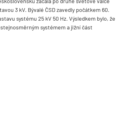
 Československu začala po druhé světové válce
tavou 3 kV. Bývalé ČSD zavedly počátkem 60.
oustavu systému 25 kV 50 Hz. Výsledkem bylo, že
a stejnosměrným systémem a jižní část
TZB HAUSTECHNIK 02/2026