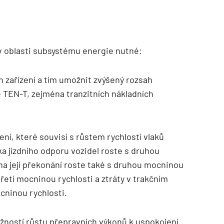
 v oblasti subsystému energie nutné:
h zařízení a tím umožnit zvýšený rozsah
tě TEN-T, zejména tranzitních nákladních
ení, které souvisí s růstem rychlostí vlaků
a jízdního odporu vozidel roste s druhou
na její překonání roste také s druhou mocninou
třetí mocninou rychlosti a ztráty v trakčním
cninou rychlosti.
 možností růstu přepravních výkonů k uspokojení