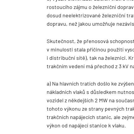
rostoucího zájmu o železniční dopravu 
dosud neelektrizované železniční trat
dopravu, než jakou umožňuje nezávis
Skutečnost, že přenosová schopnost 
v minulosti stala příčinou použití vy
i distribuční sítě), tak na železnici.
trakčním vedení má přechod z 3 kV n
a) Na hlavních tratích došlo ke zvýšen
nákladních vlaků s důsledkem nutnos
vozidel z někdejších 2 MW na současn
tohoto výkonu ze strany pevných tra
trakčních napájecích stanic, ale zej
výkon od napájecí stanice k vlaku.