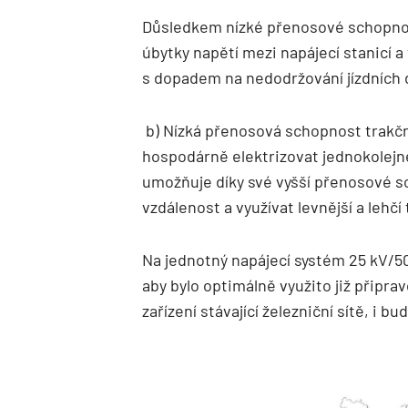
Důsledkem nízké přenosové schopnost
úbytky napětí mezi napájecí stanicí 
s dopadem na nedodržování jízdních 
b) Nízká přenosová schopnost trakč
hospodárně elektrizovat jednokolejn
umožňuje díky své vyšší přenosové sc
vzdálenost a využívat levnější a lehčí
Na jednotný napájecí systém 25 kV/50
aby bylo optimálně využito již připr
zařízení stávající železniční sítě, i b