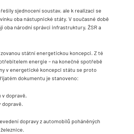
řešily sjednocení soustav, ale k realizaci se
do vínku oba nástupnické státy. V současné době
í oba národní správci infrastruktury, ŽSR a
alizovanou státní energetickou koncepci. Z té
otřebitelem energie – na konečné spotřebě
ny v energetické koncepci státu se proto
přijatém dokumentu je stanoveno:
 v dopravě,
v dopravě.
převedení dopravy z automobilů poháněných
železnice.