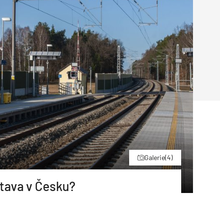
Poruchy střechy
Rekonstrukce střechy
Průmysl a logisti
Větrání a odvětrávání
Komíny
Historické stavby
Průmyslové 
Fasáda
Inženýrské s
Omítky
Doprava
Mosty
T
Galerie
(4)
tava v Česku?