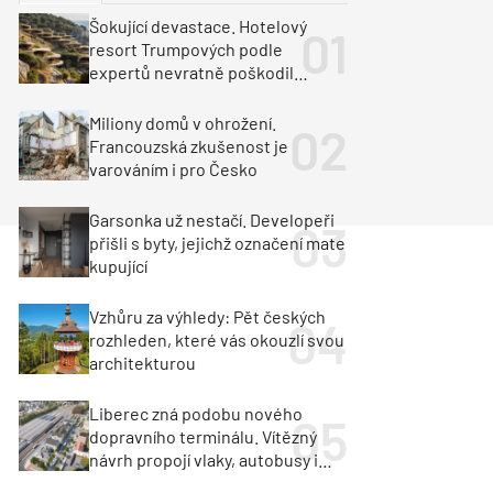
ka
Dopravní stavby
Šokující devastace. Hotelový
resort Trumpových podle
objekty
tavby
expertů nevratně poškodil
albánské pobřeží
unely
Geotechnika
Inženýrské sítě
Miliony domů v ohrožení.
Francouzská zkušenost je
varováním i pro Česko
Garsonka už nestačí. Developeři
přišli s byty, jejichž označení mate
kupující
Vzhůru za výhledy: Pět českých
rozhleden, které vás okouzlí svou
architekturou
Liberec zná podobu nového
dopravního terminálu. Vítězný
návrh propojí vlaky, autobusy i
město