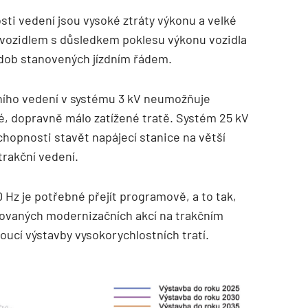
i vedení jsou vysoké ztráty výkonu a velké
a vozidlem s důsledkem poklesu výkonu vozidla
dob stanovených jízdním řádem.
ního vedení v systému 3 kV neumožňuje
é, dopravně málo zatížené tratě. Systém 25 kV
hopnosti stavět napájecí stanice na větší
 trakční vedení.
 Hz je potřebné přejít programově, a to tak,
avovaných modernizačních akcí na trakčním
udoucí výstavby vysokorychlostních tratí.