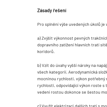
Zásady řešení
Pro splnění výše uvedených úkolů je
a) Zvýšit výkonnost pevných trakčníc
dopravního zatížení hlavních tratí sí
koridorů.
b) Vzít do úvahy vyšší nároky na napáj
všech kategorií. Aerodynamická složk
mocninou rychlosti, výkon potřebný 
rychlosti, odpovídající výkon roste s 
vedení rostou dokonce se šestou mo
c) Využít elektrizaci dalších tratí s