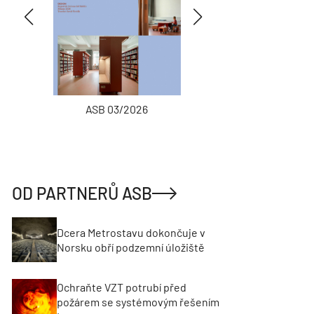
ASB 03/2026
INŽENÝRSKÉ
OD PARTNERŮ ASB
Dcera Metrostavu dokončuje v
Norsku obří podzemní úložiště
Ochraňte VZT potrubí před
požárem se systémovým řešením