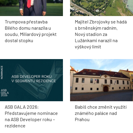
Trumpova přestavba
Majitel Zbrojovky se hádá
Bílého domu narazila u
s brněnským radním.
soudu. Miliardový projekt
Nový stadion za
dostal stopku
Lužánkami narazil na
výškový limit
ASB GALA 2026:
Babiš chce změnit využití
Představujeme nominace
známého paláce nad
na ASB Developer roku –
Prahou
rezidence