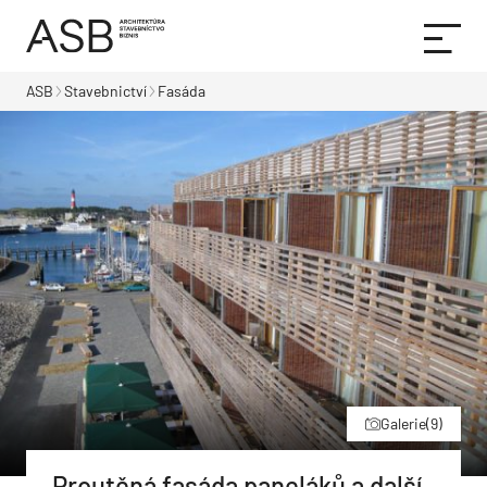
ASB
Stavebnictví
Fasáda
Galerie
(9)
Proutěná fasáda paneláků a další