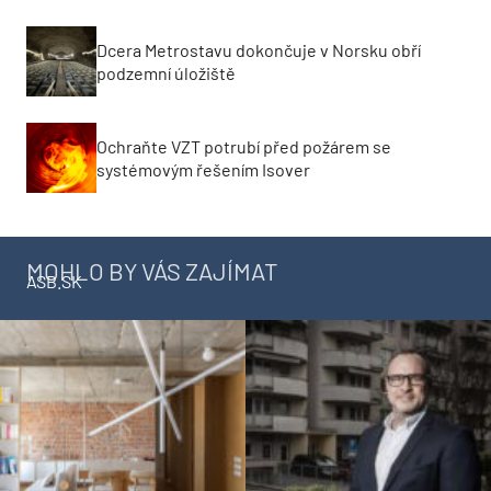
Dcera Metrostavu dokončuje v Norsku obří
podzemní úložiště
Ochraňte VZT potrubí před požárem se
systémovým řešením Isover
MOHLO BY VÁS ZAJÍMAT
ASB.SK