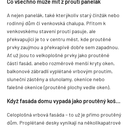
Co všechno může mít z proutí panelák
A nejen panelák, také kterýkoliv starý činžák nebo
rodinný dům či venkovská chalupa. Přitom k
venkovskému stavení proutí pasuje, ale
překvapující je to v centru měst, kde proutěné
prvky zaujmou a překvapivě dobře sem zapadnou.
Ať už jsou to velkoplošné prvky jako proutěné
části fasád, anebo rozměrově menší kryty oken,
balkonové zábradlí vyplétané vrbovým proutím,
sluneční zástěny a slunolamy, okenice nebo
falešné okenice (proutěné plochy vedle oken).
Když fasáda domu vypadá jako proutěný koš…
Celoplošná vrbová fasáda – to už je přímo proutěný
dům. Proplétané desky vynikají na několikapatrové