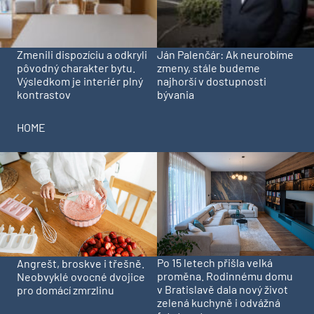
Zmenili dispozíciu a odkryli
Ján Palenčár: Ak neurobíme
pôvodný charakter bytu.
zmeny, stále budeme
Výsledkom je interiér plný
najhorší v dostupnosti
kontrastov
bývania
HOME
Po 15 letech přišla velká
Angrešt, broskve i třešně.
proměna. Rodinnému domu
Neobvyklé ovocné dvojice
v Bratislavě dala nový život
pro domácí zmrzlinu
zelená kuchyně i odvážná