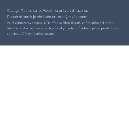
© Jaga Media, s.r.o. Všechna práva vyhrazena.
Obsah stránek je chráněn autorským zákonem.
Využíváme zpravodajství ČTK. Přepis, šíření či další zpřístupňování tohoto
obsahu či jeho části veřejnosti, a to jakýmkoliv způsobem, je bez předchozího
souhlasu ČTK výslovně zakázáno.