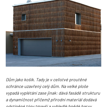
Dům jako košík. Tady je v celistvé proutěné
schránce uzavřený celý dům. Na velké ploše
vypadá vyplétání zase jinak: dává fasádě strukturu
a dynamičnost přičemž přírodní materiál dodává
odstíněné tóny tmavší a vybledlé hnědé barvy.