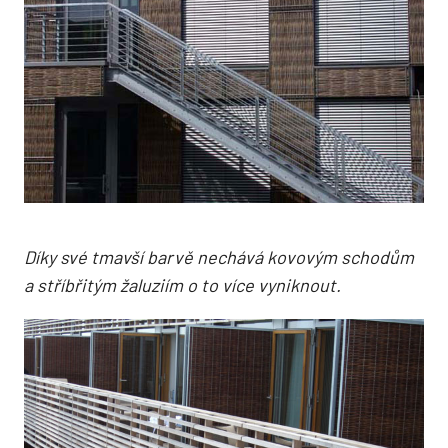
Díky své tmavší barvě nechává kovovým schodům
a stříbřitým žaluziím o to více vyniknout.