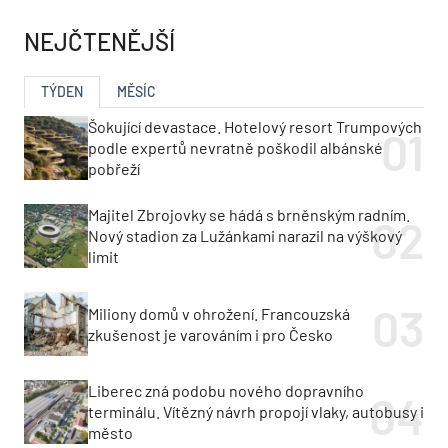
NEJČTENĚJŠÍ
TÝDEN
MĚSÍC
Šokující devastace. Hotelový resort Trumpových
podle expertů nevratně poškodil albánské
pobřeží
Majitel Zbrojovky se hádá s brněnským radním.
Nový stadion za Lužánkami narazil na výškový
limit
Miliony domů v ohrožení. Francouzská
zkušenost je varováním i pro Česko
Liberec zná podobu nového dopravního
terminálu. Vítězný návrh propojí vlaky, autobusy i
město