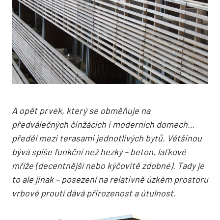
A opět prvek, který se obměňuje na
předválečných činžácích i moderních domech…
předěl mezi terasami jednotlivých bytů. Většinou
bývá spíše funkční než hezký – beton, laťkové
mříže (decentnější nebo kýčovitě zdobné). Tady je
to ale jinak – posezení na relativně úzkém prostoru
vrbové proutí dává přirozenost a útulnost.