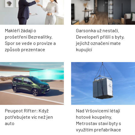
Makléři žádají o
Garsonka už nestačí.
prošetření Bezrealitky.
Developeři přišli s byty,
Spor se vede o provize a
jejichž označení mate
způsob prezentace
kupující
Peugeot Rifter: Když
Nad Vršovicemi létají
potřebujete víc než jen
hotové koupelny.
auto
Metrostav staví byty s
využitím prefabrikace