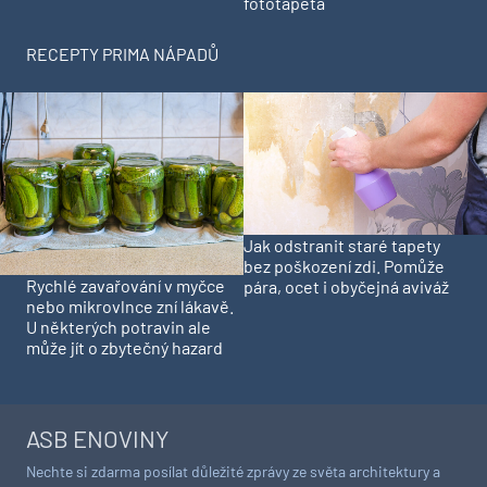
fototapeta
RECEPTY PRIMA NÁPADŮ
Jak odstranit staré tapety
bez poškození zdi. Pomůže
Rychlé zavařování v myčce
pára, ocet i obyčejná aviváž
nebo mikrovlnce zní lákavě.
U některých potravin ale
může jít o zbytečný hazard
ASB ENOVINY
Nechte si zdarma posílat důležité zprávy ze světa architektury a