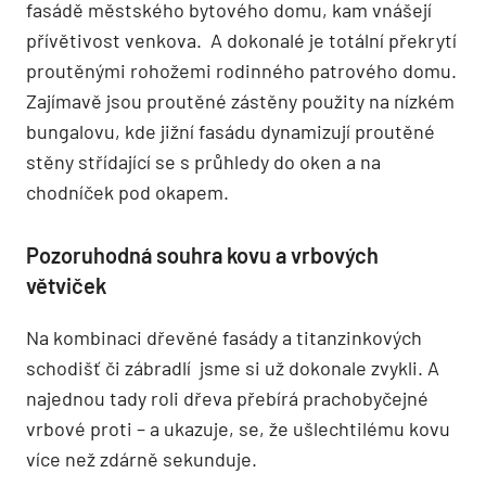
fasádě městského bytového domu, kam vnášejí
přívětivost venkova. A dokonalé je totální překrytí
proutěnými rohožemi rodinného patrového domu.
Zajímavě jsou proutěné zástěny použity na nízkém
bungalovu, kde jižní fasádu dynamizují proutěné
stěny střídající se s průhledy do oken a na
chodníček pod okapem.
Pozoruhodná souhra kovu a vrbových
větviček
Na kombinaci dřevěné fasády a titanzinkových
schodišť či zábradlí jsme si už dokonale zvykli. A
najednou tady roli dřeva přebírá prachobyčejné
vrbové proti – a ukazuje, se, že ušlechtilému kovu
více než zdárně sekunduje.