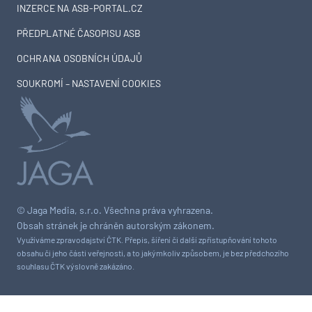
INZERCE NA ASB-PORTAL.CZ
PŘEDPLATNÉ ČASOPISU ASB
OCHRANA OSOBNÍCH ÚDAJŮ
SOUKROMÍ – NASTAVENÍ COOKIES
© Jaga Media, s.r.o. Všechna práva vyhrazena.
Obsah stránek je chráněn autorským zákonem.
Využíváme zpravodajství ČTK. Přepis, šíření či další zpřístupňování tohoto
obsahu či jeho části veřejnosti, a to jakýmkoliv způsobem, je bez předchozího
souhlasu ČTK výslovně zakázáno.