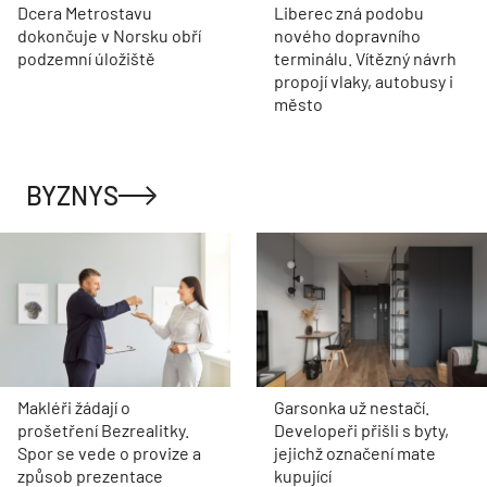
Dcera Metrostavu
Liberec zná podobu
dokončuje v Norsku obří
nového dopravního
podzemní úložiště
terminálu. Vítězný návrh
propojí vlaky, autobusy i
město
BYZNYS
Makléři žádají o
Garsonka už nestačí.
prošetření Bezrealitky.
Developeři přišli s byty,
Spor se vede o provize a
jejichž označení mate
způsob prezentace
kupující