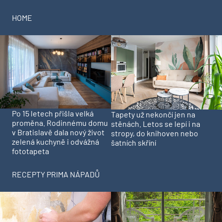
HOME
Po 15 letech přišla velká
Tapety už nekončí jen na
proměna. Rodinnému domu
stěnách. Letos se lepí i na
v Bratislavě dala nový život
stropy, do knihoven nebo
zelená kuchyně i odvážná
šatních skříní
fototapeta
RECEPTY PRIMA NÁPADŮ