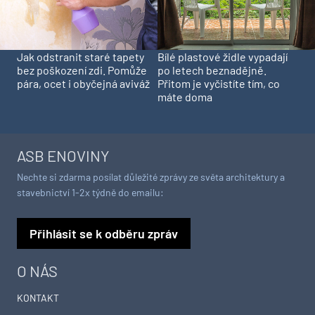
Jak odstranit staré tapety
Bílé plastové židle vypadají
bez poškození zdi. Pomůže
po letech beznadějně.
pára, ocet i obyčejná aviváž
Přitom je vyčistíte tím, co
máte doma
ASB ENOVINY
Nechte si zdarma posílat důležité zprávy ze světa architektury a
stavebnictví 1-2x týdně do emailu:
Přihlásit se k odběru zpráv
O NÁS
KONTAKT