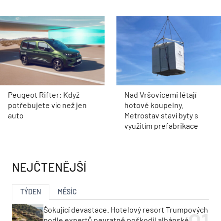
Peugeot Rifter: Když
Nad Vršovicemi létají
potřebujete víc než jen
hotové koupelny.
auto
Metrostav staví byty s
využitím prefabrikace
NEJČTENĚJŠÍ
TÝDEN
MĚSÍC
Šokující devastace. Hotelový resort Trumpových
podle expertů nevratně poškodil albánské