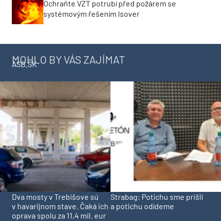
Ochraňte VZT potrubí před požárem se
systémovým řešením Isover
MOHLO BY VÁS ZAJÍMAT
ASB.SK
Dva mosty v Trebišove sú
Strabag: Potichu sme prišli
v havarijnom stave. Čaká ich
a potichu odídeme
oprava spolu za 11,4 mil. eur