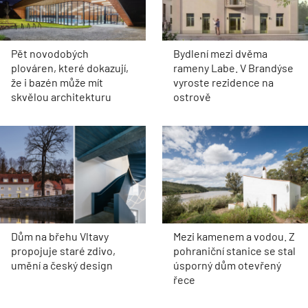
Pět novodobých
Bydlení mezi dvěma
plováren, které dokazují,
rameny Labe. V Brandýse
že i bazén může mít
vyroste rezidence na
skvělou architekturu
ostrově
Dům na břehu Vltavy
Mezi kamenem a vodou. Z
propojuje staré zdivo,
pohraniční stanice se stal
umění a český design
úsporný dům otevřený
řece