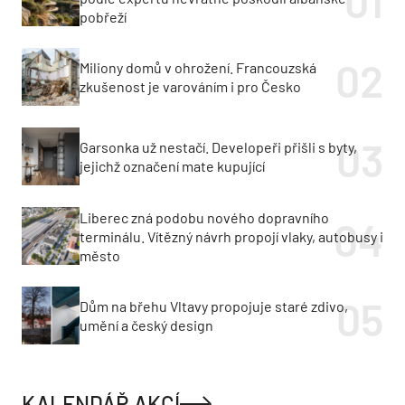
pobřeží
Miliony domů v ohrožení. Francouzská
zkušenost je varováním i pro Česko
Garsonka už nestačí. Developeři přišli s byty,
jejichž označení mate kupující
Liberec zná podobu nového dopravního
terminálu. Vítězný návrh propojí vlaky, autobusy i
město
Dům na břehu Vltavy propojuje staré zdivo,
umění a český design
KALENDÁŘ AKCÍ