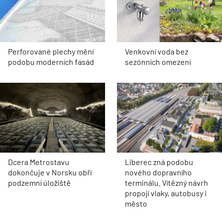
Perforované plechy mění
Venkovní voda bez
podobu moderních fasád
sezónních omezení
Dcera Metrostavu
Liberec zná podobu
dokončuje v Norsku obří
nového dopravního
podzemní úložiště
terminálu. Vítězný návrh
propojí vlaky, autobusy i
město