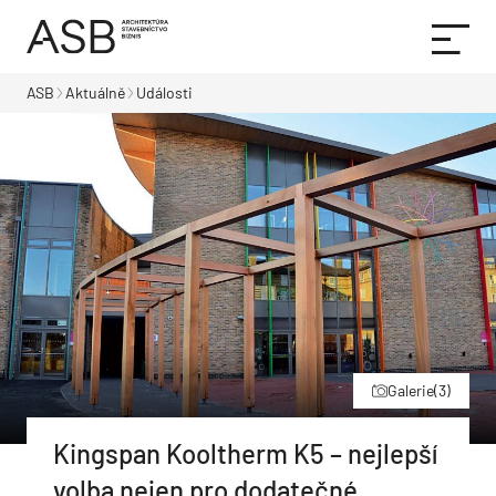
ASB
Aktuálně
Události
Galerie
(3)
Kingspan Kooltherm K5 – nejlepší
volba nejen pro dodatečné