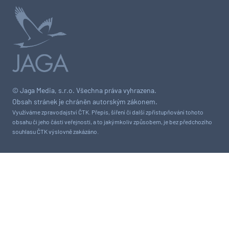
© Jaga Media, s.r.o. Všechna práva vyhrazena.
Obsah stránek je chráněn autorským zákonem.
Využíváme zpravodajství ČTK. Přepis, šíření či další zpřístupňování tohoto
obsahu či jeho části veřejnosti, a to jakýmkoliv způsobem, je bez předchozího
souhlasu ČTK výslovně zakázáno.