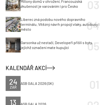
Miliony domů v ohrožení. Francouzská
zkušenost je varováním i pro Česko
Liberec zná podobu nového dopravního
terminálu. Vítězný návrh propojí vlaky, autobusy i
město
Garsonka už nestačí. Developeři přišli s byty,
jejichž označení mate kupující
KALENDÁŘ AKCÍ
24
ASB GALA 2026 (SK)
ZÁŘ
13
ASB GALA 2026