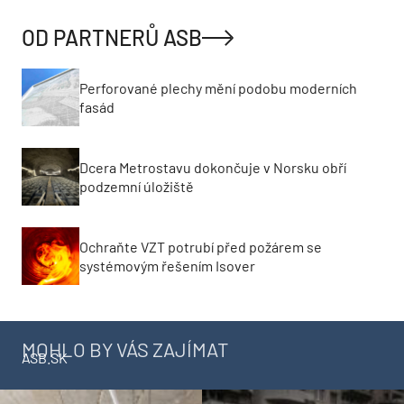
OD PARTNERŮ ASB
Perforované plechy mění podobu moderních
fasád
Dcera Metrostavu dokončuje v Norsku obří
podzemní úložiště
Ochraňte VZT potrubí před požárem se
systémovým řešením Isover
MOHLO BY VÁS ZAJÍMAT
ASB.SK