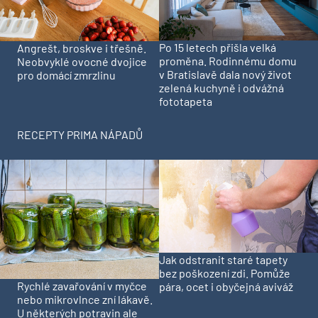
Po 15 letech přišla velká
Angrešt, broskve i třešně.
proměna. Rodinnému domu
Neobvyklé ovocné dvojice
v Bratislavě dala nový život
pro domácí zmrzlinu
zelená kuchyně i odvážná
fototapeta
RECEPTY PRIMA NÁPADŮ
Jak odstranit staré tapety
bez poškození zdi. Pomůže
Rychlé zavařování v myčce
pára, ocet i obyčejná aviváž
nebo mikrovlnce zní lákavě.
U některých potravin ale