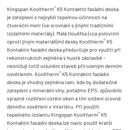
®
Kingspan Kooltherm
K5 Kontaktní fasádní deska
je zateplení s nejvyšší tepelnou účinností na
čtvereční metr (ve srovnání s jinými tradičními
izolačními materiály). Malá tloušťka (cca poloviční
®
oproti jiným materiálům) desky Kooltherm
K5
Kontaktní fasádní deska předurčuje pro využití při
rekonstrukcích zejména v husté zástavbě –
nesnižují totiž oslunění staveb přirozeným denním
®
osvětlením. Kooltherm
K5 Kontaktní fasádní
deska je vhodný zejména tam, kde by dodatečné
zateplení z minerální vlny, potažmo EPS, způsobilo
výrazné rozšíření ostění oken a tím snížení úrovně
denního osvětlení v interiéru. Při použití
®
tepelného izolantu Kingspan Kooltherm
K5
Kontaktní fasádní deska lze navíc použít kratší