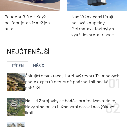
Peugeot Rifter: Když
Nad Vršovicemi létají
potřebujete víc než jen
hotové koupelny.
auto
Metrostav staví byty s
využitím prefabrikace
NEJČTENĚJŠÍ
TÝDEN
MĚSÍC
Šokující devastace. Hotelový resort Trumpových
podle expertů nevratně poškodil albánské
pobřeží
Majitel Zbrojovky se hádá s brněnským radním.
Nový stadion za Lužánkami narazil na výškový
limit