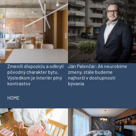
Zmenili dispozíciu a odkryli
Ján Palenčár: Ak neurobíme
pôvodný charakter bytu.
zmeny, stále budeme
Výsledkom je interiér plný
najhorší v dostupnosti
kontrastov
bývania
HOME