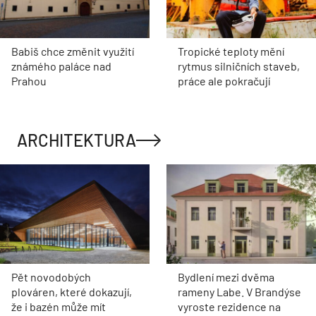
Babiš chce změnit využití
Tropické teploty mění
známého paláce nad
rytmus silničních staveb,
Prahou
práce ale pokračují
ARCHITEKTURA
Pět novodobých
Bydlení mezi dvěma
plováren, které dokazují,
rameny Labe. V Brandýse
že i bazén může mít
vyroste rezidence na