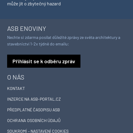
může jít o zbytečný hazard
ASB ENOVINY
Nechte si zdarma posílat důležité zprávy ze světa architektury a
stavebnictví 1-2x týdně do emailu:
Přihlásit se k odběru zpráv
O NÁS
KONTAKT
INZERCE NA ASB-PORTAL.CZ
PŘEDPLATNÉ ČASOPISU ASB
OCHRANA OSOBNÍCH ÚDAJŮ
SOUKROMÍ – NASTAVENÍ COOKIES