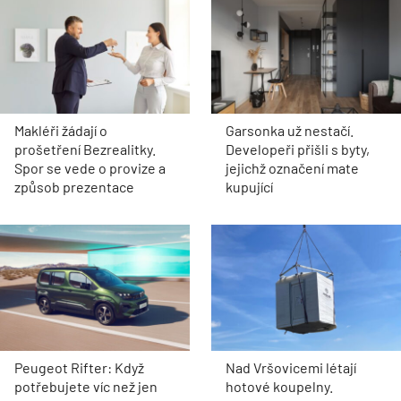
Makléři žádají o
Garsonka už nestačí.
prošetření Bezrealitky.
Developeři přišli s byty,
Spor se vede o provize a
jejichž označení mate
způsob prezentace
kupující
Peugeot Rifter: Když
Nad Vršovicemi létají
potřebujete víc než jen
hotové koupelny.