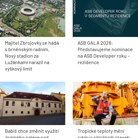
Majitel Zbrojovky se hádá
ASB GALA 2026:
s brněnským radním.
Představujeme nominace
Nový stadion za
na ASB Developer roku –
Lužánkami narazil na
rezidence
výškový limit
Babiš chce změnit využití
Tropické teploty mění
známého paláce nad
rytmus silničních staveb,