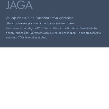
© Jaga Media, s.r.o. Všechna práva vyhrazena.
Obsah stránek je chráněn autorským zákonem.
Využíváme zpravodajství ČTK. Přepis, šíření či další zpřístupňování tohoto
obsahu či jeho části veřejnosti, a to jakýmkoliv způsobem, je bez předchozího
souhlasu ČTK výslovně zakázáno.