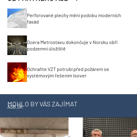
Perforované plechy mění podobu moderních
fasád
Dcera Metrostavu dokončuje v Norsku obří
podzemní úložiště
Ochraňte VZT potrubí před požárem se
systémovým řešením Isover
MOHLO BY VÁS ZAJÍMAT
ASB.SK