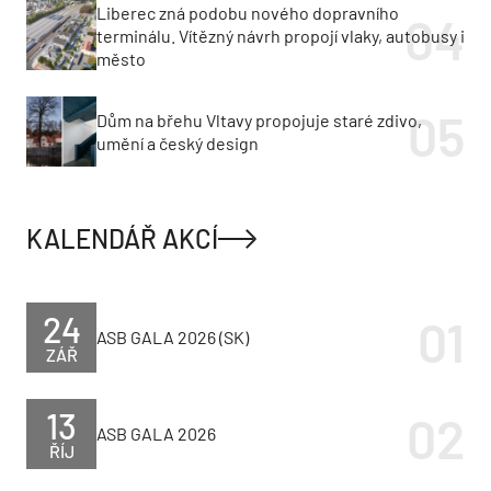
Liberec zná podobu nového dopravního
terminálu. Vítězný návrh propojí vlaky, autobusy i
město
Dům na břehu Vltavy propojuje staré zdivo,
umění a český design
KALENDÁŘ AKCÍ
24
ASB GALA 2026 (SK)
ZÁŘ
13
ASB GALA 2026
ŘÍJ