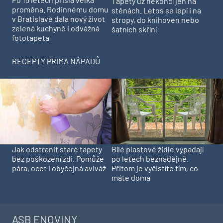
Tapety už nekončí jen na
proměna. Rodinnému domu
stěnách. Letos se lepí i na
v Bratislavě dala nový život
stropy, do knihoven nebo
zelená kuchyně i odvážná
šatních skříní
fototapeta
RECEPTY PRIMA NÁPADŮ
Jak odstranit staré tapety
Bílé plastové židle vypadají
bez poškození zdi. Pomůže
po letech beznadějně.
pára, ocet i obyčejná aviváž
Přitom je vyčistíte tím, co
máte doma
ASB ENOVINY