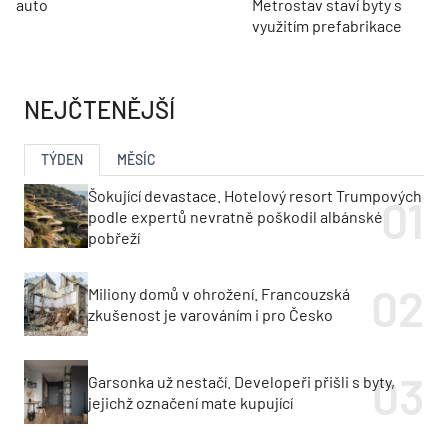
auto
Metrostav staví byty s
využitím prefabrikace
NEJČTENĚJŠÍ
TÝDEN
MĚSÍC
Šokující devastace. Hotelový resort Trumpových
podle expertů nevratně poškodil albánské
pobřeží
Miliony domů v ohrožení. Francouzská
zkušenost je varováním i pro Česko
Garsonka už nestačí. Developeři přišli s byty,
jejichž označení mate kupující