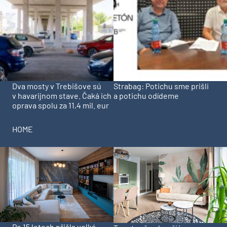
Dva mosty v Trebišove sú
Strabag: Potichu sme prišli
v havarijnom stave. Čaká ich
a potichu odídeme
oprava spolu za 11,4 mil. eur
HOME
Po 15 letech přišla velká