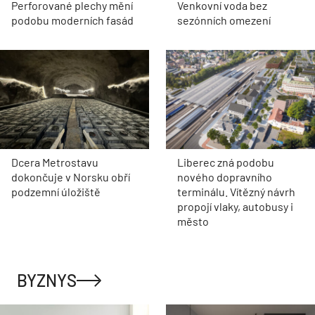
Perforované plechy mění
Venkovní voda bez
podobu moderních fasád
sezónních omezení
Dcera Metrostavu
Liberec zná podobu
dokončuje v Norsku obří
nového dopravního
podzemní úložiště
terminálu. Vítězný návrh
propojí vlaky, autobusy i
město
BYZNYS