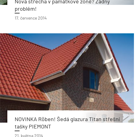
Nová střecha v památkové zóně? Žádný
problém!
17. července 2014
NOVINKA Röben! Šedá glazura Titan střešní
tašky PIEMONT
21. května 2014