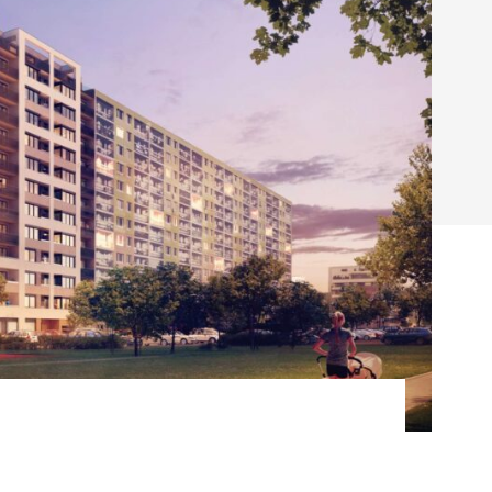
Poruchy střechy
Rekonstrukce střechy
Průmysl a logisti
Větrání a odvětrávání
Komíny
Historické stavby
Průmyslové 
Fasáda
Inženýrské s
Omítky
Doprava
Mosty
T