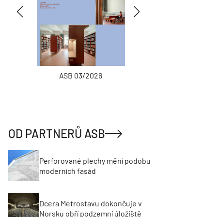
ASB 03/2026
INŽENÝRSKÉ
OD PARTNERŮ ASB
Perforované plechy mění podobu
moderních fasád
Dcera Metrostavu dokončuje v
Norsku obří podzemní úložiště