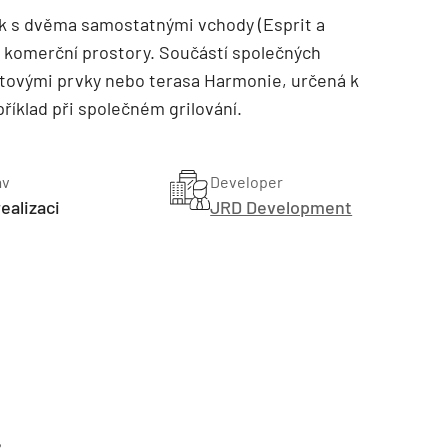
k s dvěma samostatnými vchody (Esprit a
yři komerční prostory. Součástí společných
utovými prvky nebo terasa Harmonie, určená k
říklad při společném grilování.
av
Developer
realizaci
JRD Development
?