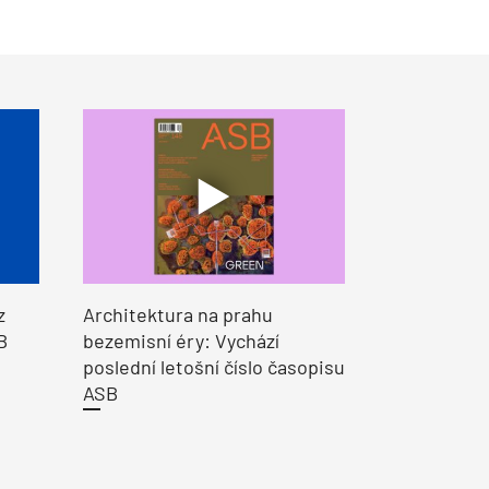
z
Architektura na prahu
B
bezemisní éry: Vychází
poslední letošní číslo časopisu
ASB