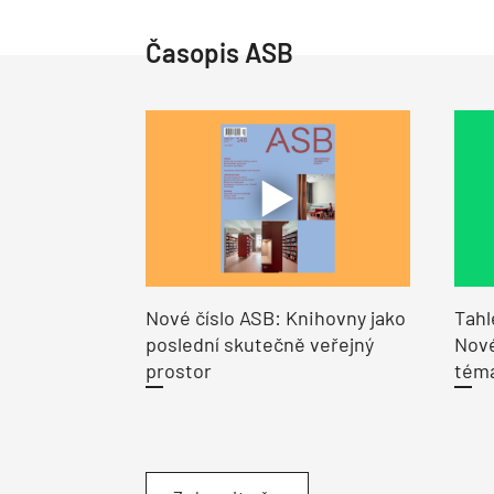
Časopis ASB
Nové číslo ASB: Knihovny jako
Tahl
poslední skutečně veřejný
Nové
prostor
tém