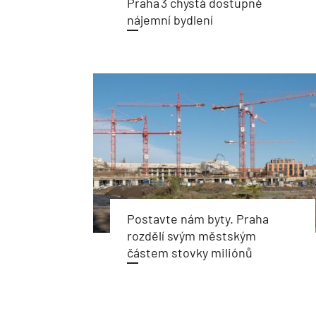
Praha 3 chystá dostupné
nájemní bydlení
Postavte nám byty. Praha
rozdělí svým městským
částem stovky miliónů