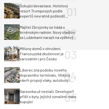
ka
Dopravní stavby
Šokující devastace. Hotelový
resort Trumpových podle
objekty
tavby
expertů nevratně poškodil
albánské pobřeží
unely
Geotechnika
Inženýrské sítě
Majitel Zbrojovky se hádá s
brněnským radním. Nový stadion
za Lužánkami narazil na výškový
limit
Miliony domů v ohrožení.
Francouzská zkušenost je
varováním i pro Česko
Liberec zná podobu nového
dopravního terminálu. Vítězný
návrh propojí vlaky, autobusy i
město
Garsonka už nestačí. Developeři
přišli s byty, jejichž označení mate
kupující