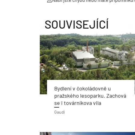
SOUVISEJÍCÍ
Bydlení v čokoládovně u
pražského lesoparku. Zachová
se i továrníkova vila
Gaudí