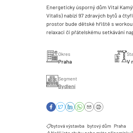
Energeticky úsporný dům Vital Kamý
Vitalis) nabízí 97 zdravých bytů a čt
prostor bude dětské hřiště s worko
relaxaci či přátelskému setkávání nap
Okres
St
Praha
V 
Segment
Bydlení
bytová výstavba
bytový dům
Praha
Našli jste chybu nebo máte připomínku