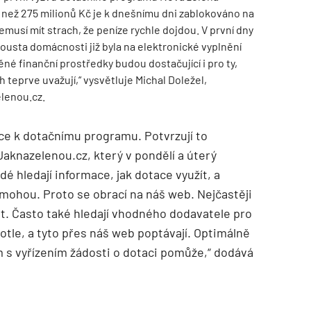
e než 275 milionů Kč je k dnešnímu dni zablokováno na
nemusí mít strach, že peníze rychle dojdou. V první dny
ousta domácnosti již byla na elektronické vyplnění
né finanční prostředky budou dostačující i pro ty,
 teprve uvažují,“ vysvětluje Michal Doležel,
lenou.cz.
TZB HAUSTECHNIK 02/2026
ce k dotačnímu programu. Potvrzují to
Jaknazelenou.cz, který v pondělí a úterý
idé hledají informace, jak dotace využít, a
omohou. Proto se obrací na náš web. Nejčastěji
nit. Často také hledají vhodného dodavatele pro
tle, a tyto přes náš web poptávají. Optimálně
im s vyřízením žádosti o dotaci pomůže,“ dodává