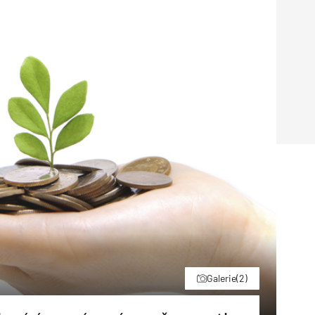
Poruchy střechy
Rekonstrukce střechy
Průmysl a logisti
Větrání a odvětrávání
Komíny
Historické stavby
Průmyslové 
Fasáda
Inženýrské s
Omítky
Doprava
Mosty
T
Galerie
(2)