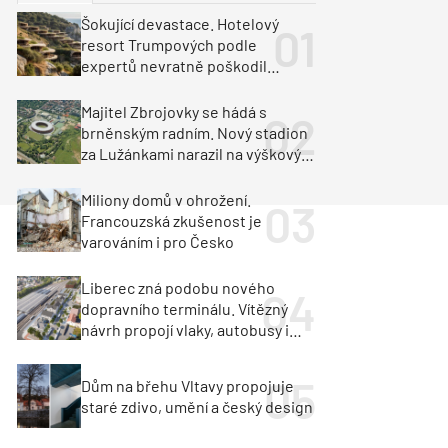
ka
Dopravní stavby
Šokující devastace. Hotelový
resort Trumpových podle
objekty
tavby
expertů nevratně poškodil
albánské pobřeží
unely
Geotechnika
Inženýrské sítě
Majitel Zbrojovky se hádá s
brněnským radním. Nový stadion
za Lužánkami narazil na výškový
limit
Miliony domů v ohrožení.
Francouzská zkušenost je
varováním i pro Česko
Liberec zná podobu nového
dopravního terminálu. Vítězný
návrh propojí vlaky, autobusy i
město
Dům na břehu Vltavy propojuje
staré zdivo, umění a český design