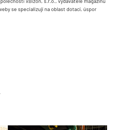
společnosti xBizon, s.r.o., vydavatele magazínů
eby se specializují na oblast dotací, úspor
?