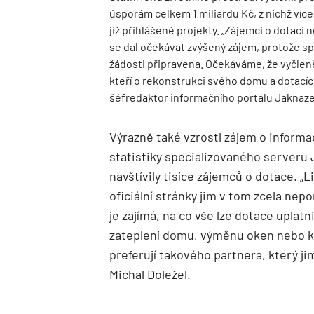
úsporám celkem 1 miliardu Kč, z nichž víc
již přihlášené projekty. „Zájemci o dotaci 
se dal očekávat zvýšený zájem, protože sp
žádosti připravena. Očekáváme, že vyčleně
kteří o rekonstrukci svého domu a dotacích
šéfredaktor informačního portálu Jaknaze
Výrazně také vzrostl zájem o informa
statistiky specializovaného serveru 
navštívily tisíce zájemců o dotace. „L
oficiální stránky jim v tom zcela nep
je zajímá, na co vše lze dotace uplat
zateplení domu, výměnu oken nebo ko
preferují takového partnera, který j
Michal Doležel.