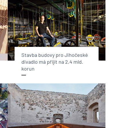
Stavba budovy pro Jihočeské
divadlo má přijít na 2,4 mld.
korun