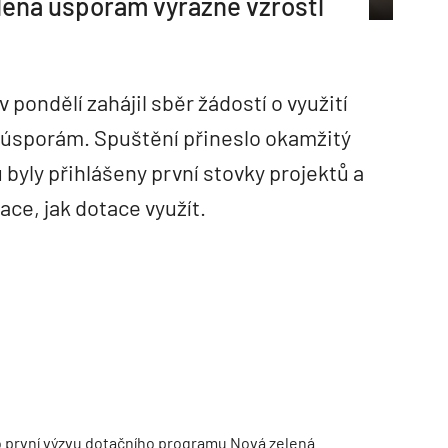
lená úsporám výrazně vzrostl
v pondělí zahájil sběr žádostí o využití
 úsporám. Spuštění přineslo okamžitý
byly přihlášeny první stovky projektů a
mace, jak dotace využít.
pro první výzvu dotačního programu Nová zelená