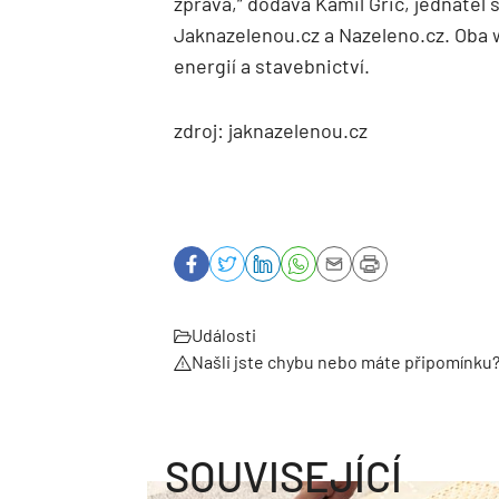
zpráva,“ dodává Kamil Gric, jednatel 
Jaknazelenou.cz a Nazeleno.cz. Oba w
energií a stavebnictví.
zdroj: jaknazelenou.cz
Události
Našli jste chybu nebo máte připomínku
SOUVISEJÍCÍ