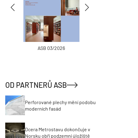
ASB 03/2026
INŽENÝRSKÉ
OD PARTNERŮ ASB
Perforované plechy mění podobu
moderních fasád
Dcera Metrostavu dokončuje v
Norsku obří podzemní úložiště