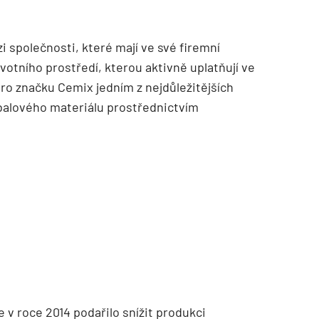
i společnosti, které mají ve své firemní
otního prostředí, kterou aktivně uplatňují ve
ro značku Cemix jedním z nejdůležitějších
obalového materiálu prostřednictvím
v roce 2014 podařilo snížit produkci