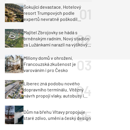
ka
Dopravní stavby
Šokující devastace. Hotelový
resort Trumpových podle
objekty
tavby
expertů nevratně poškodil
albánské pobřeží
unely
Geotechnika
Inženýrské sítě
Majitel Zbrojovky se hádá s
brněnským radním. Nový stadion
za Lužánkami narazil na výškový
limit
Miliony domů v ohrožení.
Francouzská zkušenost je
varováním i pro Česko
Liberec zná podobu nového
dopravního terminálu. Vítězný
návrh propojí vlaky, autobusy i
město
Dům na břehu Vltavy propojuje
staré zdivo, umění a český design