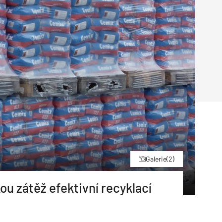
Poruchy střechy
Rekonstrukce střechy
Průmysl a logisti
Větrání a odvětrávání
Komíny
Historické stavby
Průmyslové 
Fasáda
Inženýrské s
Omítky
Doprava
Mosty
T
Galerie
(2)
ou zátěž efektivní recyklací