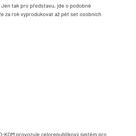
. Jen tak pro představu, jde o podobné
že za rok vyprodukovat až pět set osobních
TZB HAUSTECHNIK 02/2026
O-KOM provozuje celorepublikový systém pro