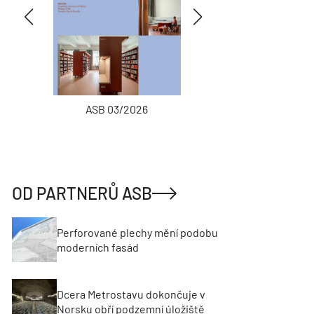
ASB 03/2026
INŽENÝRSKÉ
OD PARTNERŮ ASB
Perforované plechy mění podobu
moderních fasád
Dcera Metrostavu dokončuje v
Norsku obří podzemní úložiště