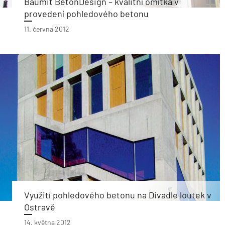
Baumit BetonDesign – kvalitní omítka v
provedení pohledového betonu
11. června 2012
Využití pohledového betonu na Divadle loutek v
Ostravě
14. května 2012