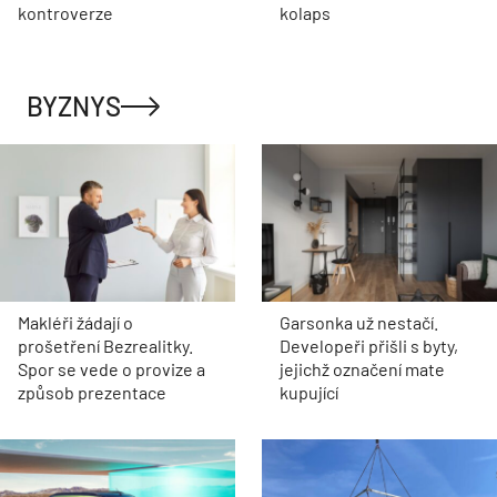
kontroverze
kolaps
BYZNYS
Makléři žádají o
Garsonka už nestačí.
prošetření Bezrealitky.
Developeři přišli s byty,
Spor se vede o provize a
jejichž označení mate
způsob prezentace
kupující