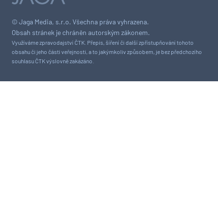
© Jaga Media, s.r.o. Všechna práva vyhrazena.
Obsah stránek je chráněn autorským zákonem.
Využíváme zpravodajství ČTK. Přepis, šíření či další zpřístupňování tohoto
obsahu či jeho části veřejnosti, a to jakýmkoliv způsobem, je bez předchozího
souhlasu ČTK výslovně zakázáno.