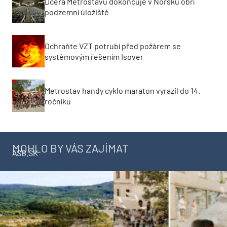
Dcera Metrostavu dokončuje v Norsku obří
podzemní úložiště
Ochraňte VZT potrubí před požárem se
systémovým řešením Isover
Metrostav handy cyklo maraton vyrazil do 14.
ročníku
MOHLO BY VÁS ZAJÍMAT
ASB.SK