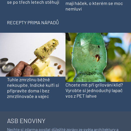
se po třech letech stěhují
mají háček, o kterém se moc
nemluví
RECEPTY PRIMA NÁPADŮ
Tuhle zmrzlinu běžně
Chcete mít při grilování klid?
nekoupíte. Indické kulfi si
Vyrobte si jednoduchý lapač
připravíte doma i bez
vos z PET lahve
zmrzlinovače a vajec
ASB ENOVINY
Nechte si zdarma posílat důležité zprávy ze světa architektury a