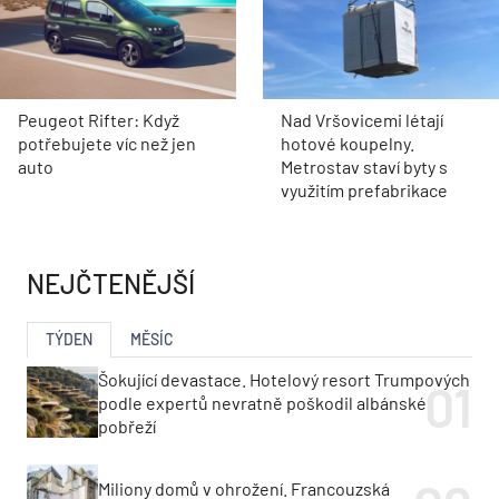
Peugeot Rifter: Když
Nad Vršovicemi létají
potřebujete víc než jen
hotové koupelny.
auto
Metrostav staví byty s
využitím prefabrikace
NEJČTENĚJŠÍ
TÝDEN
MĚSÍC
Šokující devastace. Hotelový resort Trumpových
podle expertů nevratně poškodil albánské
pobřeží
Miliony domů v ohrožení. Francouzská