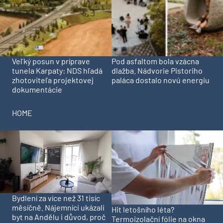
Veľký posun v príprave
Pod asfaltom bola vzácna
tunela Karpaty: NDS hľadá
dlažba. Nádvorie Pistoriho
zhotoviteľa projektovej
paláca dostalo novú energiu
dokumentácie
HOME
Bydlení za více než 31 tisíc
měsíčně. Nájemníci ukázali
Hit letošního léta?
byt na Andělu i důvod, proč
Termoizolační fólie na okna