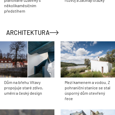
plánované uzavírky s
rozvoj a začínají otázky
několikaměsíčním
předstihem
ARCHITEKTURA
Dům na břehu Vltavy
Mezi kamenem a vodou. Z
propojuje staré zdivo,
pohraniční stanice se stal
umění a český design
úsporný dům otevřený
řece