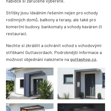
nabídce si zaručeně vyberete.
Stříšky jsou ideálním řešením nejen pro vchody
rodinných domů, balkony a terasy, ale také pro
komerční budovy, bankomaty a vchody kaváren či
restaurací.
Nechte si zkrášlit a ochránit vchod s vchodovými
stříškami Guttavordach. Podrobnější informace a
možnost objednání naleznete na
guttashop.cz
.