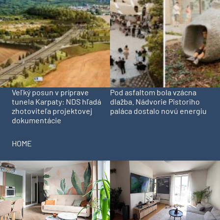
Veľký posun v príprave
Pod asfaltom bola vzácna
tunela Karpaty: NDS hľadá
dlažba. Nádvorie Pistoriho
zhotoviteľa projektovej
paláca dostalo novú energiu
dokumentácie
HOME