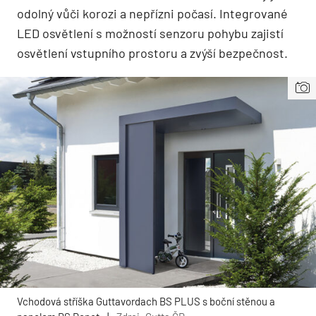
odolný vůči korozi a nepřízni počasí. Integrované
LED osvětlení s možností senzoru pohybu zajistí
osvětlení vstupního prostoru a zvýší bezpečnost.
Vchodová stříška Guttavordach BS PLUS s boční stěnou a