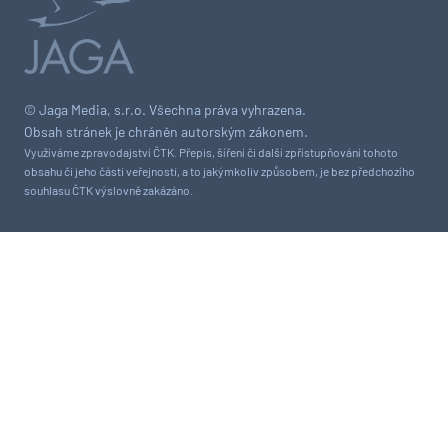
© Jaga Media, s.r.o. Všechna práva vyhrazena.
Obsah stránek je chráněn autorským zákonem.
Využíváme zpravodajství ČTK. Přepis, šíření či další zpřístupňování tohoto
obsahu či jeho části veřejnosti, a to jakýmkoliv způsobem, je bez předchozího
souhlasu ČTK výslovně zakázáno.