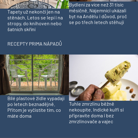
Bydlení za více než 31 tisíc
měsíčně. Nájemníci ukázali
Tapety už nekončí jen na
byt na Andělu i důvod, proč
stěnách. Letos se lepí i na
se po třech letech stěhují
stropy, do knihoven nebo
šatních skříní
RECEPTY PRIMA NÁPADŮ
Bílé plastové židle vypadají
Tuhle zmrzlinu běžně
po letech beznadějně.
nekoupíte. Indické kulfi si
Přitom je vyčistíte tím, co
připravíte doma i bez
máte doma
zmrzlinovače a vajec