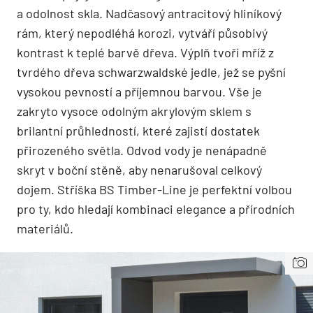
a odolnost skla. Nadčasový antracitový hliníkový
rám, který nepodléhá korozi, vytváří působivý
kontrast k teplé barvě dřeva. Výplň tvoří mříž z
tvrdého dřeva schwarzwaldské jedle, jež se pyšní
vysokou pevností a příjemnou barvou. Vše je
zakryto vysoce odolným akrylovým sklem s
brilantní průhledností, které zajistí dostatek
přirozeného světla. Odvod vody je nenápadně
skryt v boční stěně, aby nenarušoval celkový
dojem. Stříška BS Timber-Line je perfektní volbou
pro ty, kdo hledají kombinaci elegance a přírodních
materiálů.