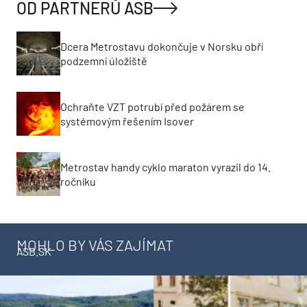
OD PARTNERŮ ASB
Dcera Metrostavu dokončuje v Norsku obří
podzemní úložiště
Ochraňte VZT potrubí před požárem se
systémovým řešením Isover
Metrostav handy cyklo maraton vyrazil do 14.
ročníku
MOHLO BY VÁS ZAJÍMAT
ASB.SK