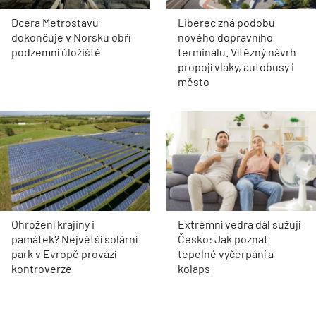
Dcera Metrostavu
Liberec zná podobu
dokončuje v Norsku obří
nového dopravního
podzemní úložiště
terminálu. Vítězný návrh
propojí vlaky, autobusy i
město
Ohrožení krajiny i
Extrémní vedra dál sužují
památek? Největší solární
Česko: Jak poznat
park v Evropě provází
tepelné vyčerpání a
kontroverze
kolaps