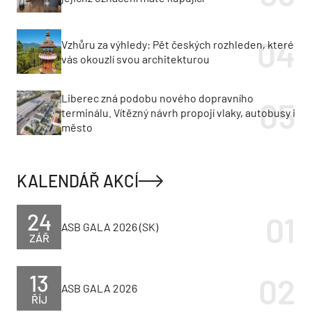
Vzhůru za výhledy: Pět českých rozhleden, které
vás okouzlí svou architekturou
Liberec zná podobu nového dopravního
terminálu. Vítězný návrh propojí vlaky, autobusy i
město
KALENDÁŘ AKCÍ
24
ASB GALA 2026 (SK)
ZÁŘ
13
ASB GALA 2026
ŘÍJ