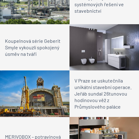
systémových řešení ve
stavebnictví
Koupelnová série Geberit
Smyle vykouzlí spokojený
úsměv na tváři
V Praze se uskutečnila
unikátní stavební operace.
Jeřáb sundal 26tunovou
hodinovou věž z
Průmyslového paláce
MERIVOBOX – potravinová