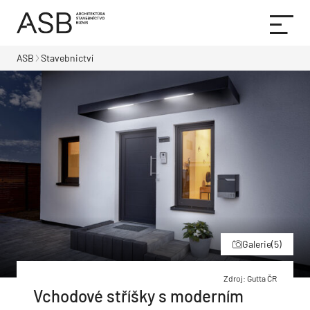
ASB
Stavebnictví
Galerie
(5)
Zdroj: Gutta ČR
Vchodové stříšky s moderním