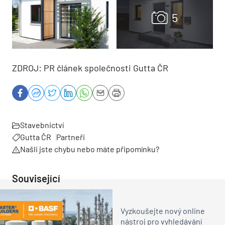
ZDROJ: PR článek společnosti Gutta ČR
Stavebnictví
Gutta ČR
Partneři
Našli jste chybu nebo máte připomínku?
Související
Vyzkoušejte nový online
nástroj pro vyhledávání