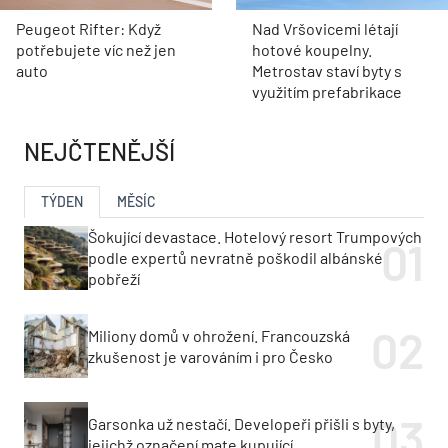
Peugeot Rifter: Když
Nad Vršovicemi létají
potřebujete víc než jen
hotové koupelny.
auto
Metrostav staví byty s
využitím prefabrikace
NEJČTENĚJŠÍ
TÝDEN
MĚSÍC
Šokující devastace. Hotelový resort Trumpových
podle expertů nevratně poškodil albánské
pobřeží
Miliony domů v ohrožení. Francouzská
zkušenost je varováním i pro Česko
Garsonka už nestačí. Developeři přišli s byty,
jejichž označení mate kupující