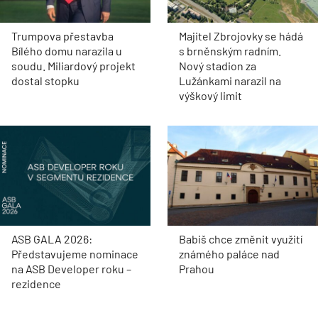
Trumpova přestavba
Majitel Zbrojovky se hádá
Bílého domu narazila u
s brněnským radním.
soudu. Miliardový projekt
Nový stadion za
dostal stopku
Lužánkami narazil na
výškový limit
ASB GALA 2026:
Babiš chce změnit využití
Představujeme nominace
známého paláce nad
na ASB Developer roku –
Prahou
rezidence