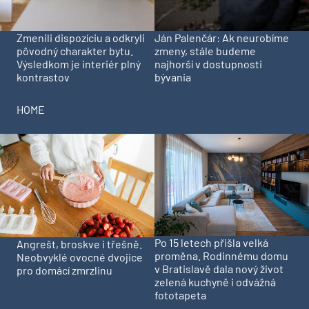
Zmenili dispozíciu a odkryli
Ján Palenčár: Ak neurobíme
pôvodný charakter bytu.
zmeny, stále budeme
Výsledkom je interiér plný
najhorší v dostupnosti
kontrastov
bývania
HOME
Po 15 letech přišla velká
Angrešt, broskve i třešně.
proměna. Rodinnému domu
Neobvyklé ovocné dvojice
v Bratislavě dala nový život
pro domácí zmrzlinu
zelená kuchyně i odvážná
fototapeta