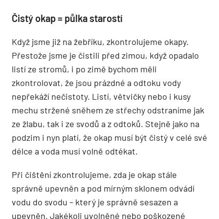
Čistý okap = půlka starostí
Když jsme již na žebříku, zkontrolujeme okapy.
Přestože jsme je čistili před zimou, když opadalo
listí ze stromů, i po zimě bychom měli
zkontrolovat, že jsou prázdné a odtoku vody
nepřekáží nečistoty. Listí, větvičky nebo i kusy
mechu stržené sněhem ze střechy odstraníme jak
ze žlabu, tak i ze svodů a z odtoků. Stejně jako na
podzim i nyn platí, že okap musí být čistý v celé své
délce a voda musí volně odtékat.
Při čištění zkontrolujeme, zda je okap stále
správně upevněn a pod mírným sklonem odvádí
vodu do svodu – který je správně sesazen a
upevněn. Jakékoli uvolněné nebo poškozené