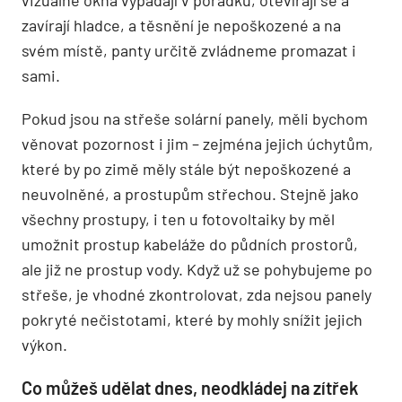
vizuálně okna vypadají v pořádku, otevírají se a
zavírají hladce, a těsnění je nepoškozené a na
svém místě, panty určitě zvládneme promazat i
sami.
Pokud jsou na střeše solární panely, měli bychom
věnovat pozornost i jim – zejména jejich úchytům,
které by po zimě měly stále být nepoškozené a
neuvolněné, a prostupům střechou. Stejně jako
všechny prostupy, i ten u fotovoltaiky by měl
umožnit prostup kabeláže do půdních prostorů,
ale již ne prostup vody. Když už se pohybujeme po
střeše, je vhodné zkontrolovat, zda nejsou panely
pokryté nečistotami, které by mohly snížit jejich
výkon.
Co můžeš udělat dnes, neodkládej na zítřek