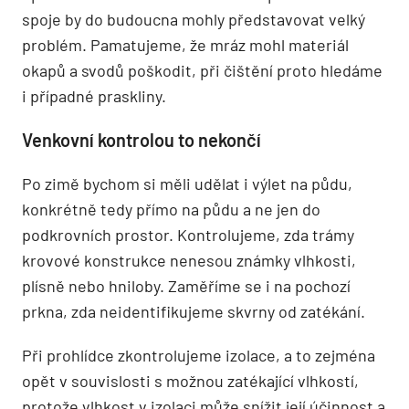
spoje by do budoucna mohly představovat velký
problém. Pamatujeme, že mráz mohl materiál
okapů a svodů poškodit, při čištění proto hledáme
i případné praskliny.
Venkovní kontrolou to nekončí
Po zimě bychom si měli udělat i výlet na půdu,
konkrétně tedy přímo na půdu a ne jen do
podkrovních prostor. Kontrolujeme, zda trámy
krovové konstrukce nenesou známky vlhkosti,
plísně nebo hniloby. Zaměříme se i na pochozí
prkna, zda neidentifikujeme skvrny od zatékání.
Při prohlídce zkontrolujeme izolace, a to zejména
opět v souvislosti s možnou zatékající vlhkostí,
protože vlhkost v izolaci může snížit její účinnost a