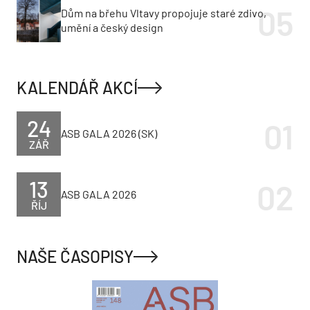
Dům na břehu Vltavy propojuje staré zdivo,
umění a český design
KALENDÁŘ AKCÍ
24
ASB GALA 2026 (SK)
ZÁŘ
13
ASB GALA 2026
ŘÍJ
NAŠE ČASOPISY