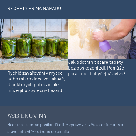
RECEPTY PRIMA NÁPADŮ
Jak odstranit staré tapety
bez poškození zdi. Pomůže
Rychlé zavařování v myčce
pára, ocet i obyčejná aviváž
nebo mikrovlnce zní lákavě.
U některých potravin ale
může jít o zbytečný hazard
ASB ENOVINY
Nechte si zdarma posílat důležité zprávy ze světa architektury a
stavebnictví 1-2x týdně do emailu: