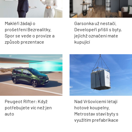
Makléři žádají o
Garsonka už nestačí.
prošetření Bezrealitky.
Developeři přišli s byty,
Spor se vede o provize a
jejichž označení mate
způsob prezentace
kupující
Peugeot Rifter: Když
Nad Vršovicemi létají
potřebujete víc než jen
hotové koupelny.
auto
Metrostav staví byty s
využitím prefabrikace