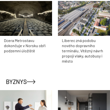
Dcera Metrostavu
Liberec zná podobu
dokončuje v Norsku obří
nového dopravního
podzemní úložiště
terminálu. Vítězný návrh
propojí vlaky, autobusy i
město
BYZNYS