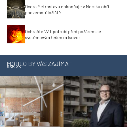
Dcera Metrostavu dokončuje v Norsku obří
podzemní úložiště
Ochraňte VZT potrubí před požárem se
systémovým řešením Isover
MOHLO BY VÁS ZAJÍMAT
ASB.SK