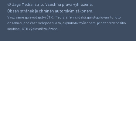
© Jaga Media, s.r.o. Všechna práva vyhrazena.
Obsah stránek je chráněn autorským zákonem.
Využíváme zpravodajství ČTK. Přepis, šíření či další zpřístupňování tohoto
obsahu či jeho části veřejnosti, a to jakýmkoliv způsobem, je bez předchozího
souhlasu ČTK výslovně zakázáno.