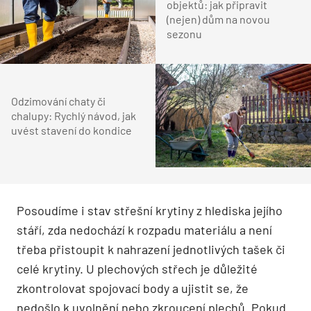
objektů: jak připravit
(nejen) dům na novou
sezonu
Odzimování chaty či
chalupy: Rychlý návod, jak
uvést stavení do kondice
Posoudíme i stav střešní krytiny z hlediska jejího
stáří, zda nedochází k rozpadu materiálu a není
třeba přistoupit k nahrazení jednotlivých tašek či
celé krytiny. U plechových střech je důležité
zkontrolovat spojovací body a ujistit se, že
nedošlo k uvolnění nebo zkroucení plechů. Pokud