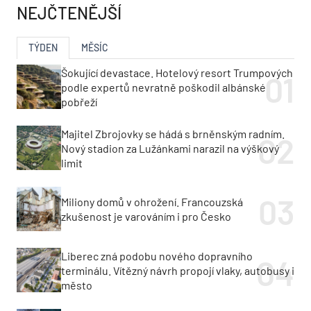
NEJČTENĚJŠÍ
TÝDEN
MĚSÍC
Šokující devastace. Hotelový resort Trumpových
podle expertů nevratně poškodil albánské
pobřeží
Majitel Zbrojovky se hádá s brněnským radním.
Nový stadion za Lužánkami narazil na výškový
limit
Miliony domů v ohrožení. Francouzská
zkušenost je varováním i pro Česko
Liberec zná podobu nového dopravního
terminálu. Vítězný návrh propojí vlaky, autobusy i
město