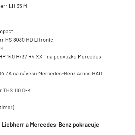
herr LH 35 M
ompact
rr HS 8030 HD Litronic
 K
THP 140 H/37 R4 XXT na podvozku Mercedes-
004 ZA na návěsu Mercedes-Benz Arocs HAD
r THS 110 D-K
timer)
tí Liebherr a Mercedes-Benz pokračuje