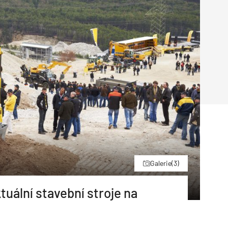
Poruchy střechy
Rekonstrukce střechy
Průmysl a logisti
Větrání a odvětrávání
Komíny
Historické stavby
Průmyslové 
Fasáda
Inženýrské s
Omítky
Doprava
Mosty
T
Galerie
(3)
tuální stavební stroje na