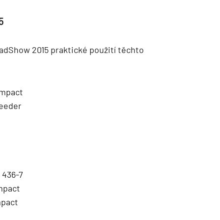
5
adShow 2015 praktické použití těchto
ompact
peeder
 436-7
mpact
mpact