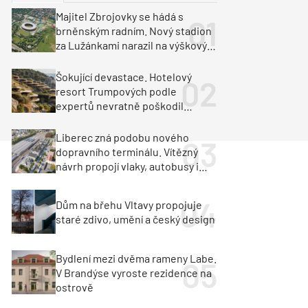
ka
Dopravní stavby
Majitel Zbrojovky se hádá s
brněnským radním. Nový stadion
objekty
tavby
za Lužánkami narazil na výškový
limit
unely
Geotechnika
Inženýrské sítě
Šokující devastace. Hotelový
resort Trumpových podle
expertů nevratně poškodil
albánské pobřeží
Liberec zná podobu nového
dopravního terminálu. Vítězný
návrh propojí vlaky, autobusy i
město
Dům na břehu Vltavy propojuje
staré zdivo, umění a český design
Bydlení mezi dvěma rameny Labe.
V Brandýse vyroste rezidence na
ostrově