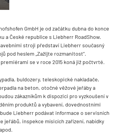
hofshofen GmbH je od začátku dubna do konce
ku a České republice s Liebherr RoadShow.
tavebními stroji představí Liebherr současný
TZB HAUSTECHNIK 02/2026
ů pod heslem „Zažijte rozmanitost“.
premiérami se v roce 2015 koná již počtvrté.
ypadla, buldozery, teleskopické nakladače,
erpadla na beton, otočné věžové jeřáby a
budou zákazníkům k dispozici pro vyzkoušení v
děním produktů a vybavení, dovednostními
bude Liebherr podávat informace o servisních
e jeřábů, inspekce mísicích zařízení, nabídky
 apod.