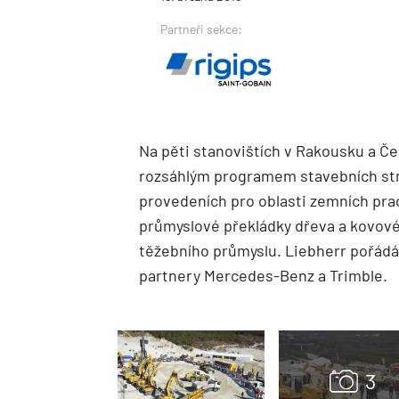
Partneři sekce:
Na pěti stanovištích v Rakousku a Če
rozsáhlým programem stavebních str
provedeních pro oblasti zemních prací
průmyslové překládky dřeva a kovov
těžebního průmyslu. Liebherr pořád
partnery Mercedes-Benz a Trimble.