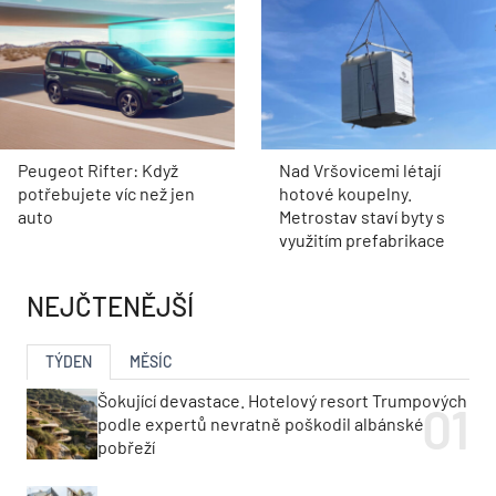
Peugeot Rifter: Když
Nad Vršovicemi létají
potřebujete víc než jen
hotové koupelny.
auto
Metrostav staví byty s
využitím prefabrikace
NEJČTENĚJŠÍ
TÝDEN
MĚSÍC
Šokující devastace. Hotelový resort Trumpových
podle expertů nevratně poškodil albánské
pobřeží