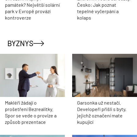
památek? Největší solární
Česko: Jak poznat
park v Evropě provází
tepelné vyčerpání a
kontroverze
kolaps
BYZNYS
Makléři žádají o
Garsonka už nestačí.
prošetření Bezrealitky.
Developeři přišli s byty,
Spor se vede o provize a
jejichž označení mate
způsob prezentace
kupující