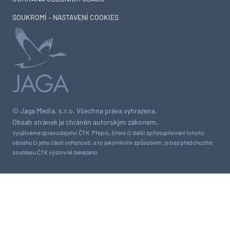
SOUKROMÍ – NASTAVENÍ COOKIES
© Jaga Media, s.r.o. Všechna práva vyhrazena.
Obsah stránek je chráněn autorským zákonem.
Využíváme zpravodajství ČTK. Přepis, šíření či další zpřístupňování tohoto
obsahu či jeho části veřejnosti, a to jakýmkoliv způsobem, je bez předchozího
souhlasu ČTK výslovně zakázáno.