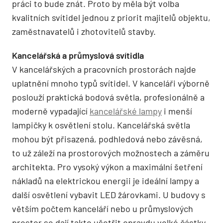
práci to bude znát. Proto by měla být volba
kvalitních svítidel jednou z priorit majitelů objektu,
zaměstnavatelů i zhotovitelů stavby.
Kancelářská a průmyslová svítidla
V kancelářských a pracovních prostorách najde
uplatnění mnoho typů svítidel. V kanceláři výborně
poslouží praktická bodová světla, profesionálně a
moderně vypadající
kancelářské lampy
i menší
lampičky k osvětlení stolu. Kancelářská světla
mohou být přisazená, podhledová nebo závěsná,
to už záleží na prostorových možnostech a záměru
architekta. Pro vysoký výkon a maximální šetření
nákladů na elektrickou energii je ideální lampy a
další osvětlení vybavit LED žárovkami. U budovy s
větším počtem kanceláří nebo u průmyslových
prostor se dají takto ušetřit opravdu velké částky