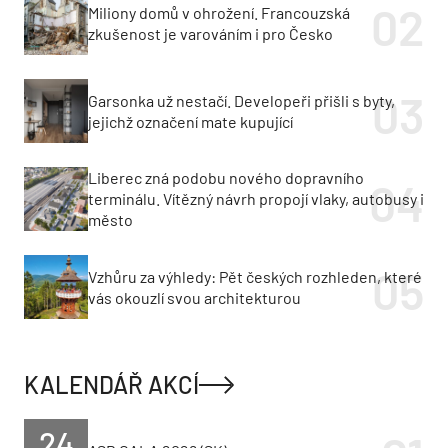
Miliony domů v ohrožení. Francouzská
zkušenost je varováním i pro Česko
Garsonka už nestačí. Developeři přišli s byty,
jejichž označení mate kupující
Liberec zná podobu nového dopravního
terminálu. Vítězný návrh propojí vlaky, autobusy i
město
Vzhůru za výhledy: Pět českých rozhleden, které
vás okouzlí svou architekturou
KALENDÁŘ AKCÍ
24