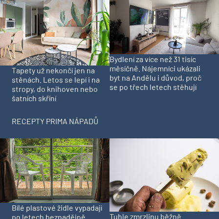
Bydlení za více než 31 tisíc
měsíčně. Nájemníci ukázali
Tapety už nekončí jen na
byt na Andělu i důvod, proč
stěnách. Letos se lepí i na
se po třech letech stěhují
stropy, do knihoven nebo
šatních skříní
RECEPTY PRIMA NÁPADŮ
Bílé plastové židle vypadají
Tuhle zmrzlinu běžně
po letech beznadějně.