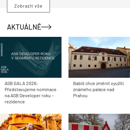
Zobrazit vše
AKTUÁLNĚ
ASB GALA 2026:
Babiš chce změnit využití
Představujeme nominace
známého paláce nad
na ASB Developer roku –
Prahou
rezidence