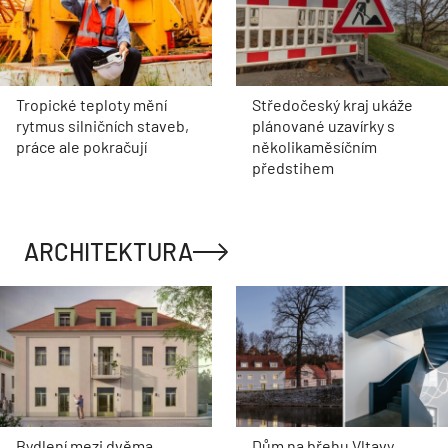
Tropické teploty mění
Středočeský kraj ukáže
rytmus silničních staveb,
plánované uzavírky s
práce ale pokračují
několikaměsíčním
předstihem
ARCHITEKTURA
Bydlení mezi dvěma
Dům na břehu Vltavy