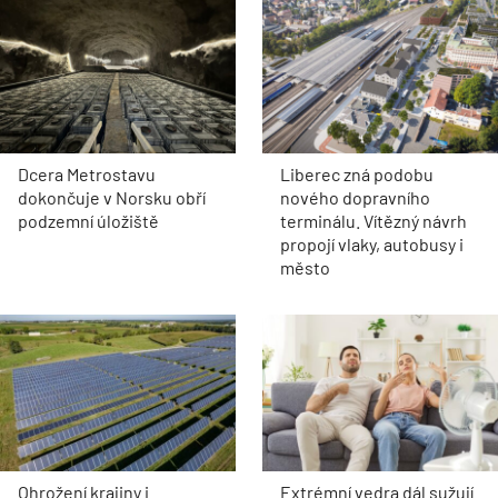
Dcera Metrostavu
Liberec zná podobu
dokončuje v Norsku obří
nového dopravního
podzemní úložiště
terminálu. Vítězný návrh
propojí vlaky, autobusy i
město
Ohrožení krajiny i
Extrémní vedra dál sužují