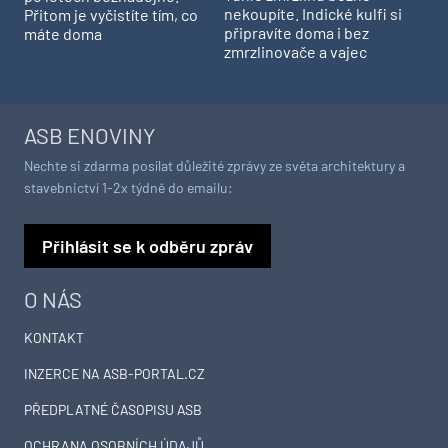
nekoupíte. Indické kulfi si
Přitom je vyčistíte tím, co
připravíte doma i bez
máte doma
zmrzlinovače a vajec
ASB ENOVINY
Nechte si zdarma posílat důležité zprávy ze světa architektury a
stavebnictví 1-2x týdně do emailu:
Přihlásit se k odběru zpráv
O NÁS
KONTAKT
INZERCE NA ASB-PORTAL.CZ
PŘEDPLATNÉ ČASOPISU ASB
OCHRANA OSOBNÍCH ÚDAJŮ