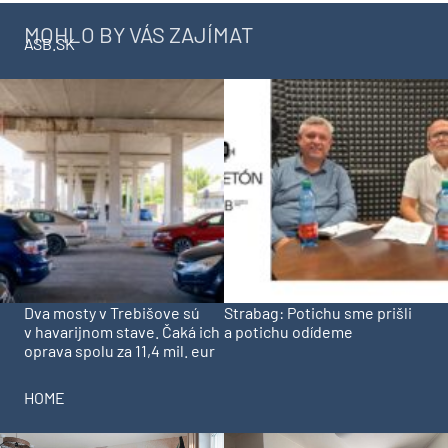
MOHLO BY VÁS ZAJÍMAT
ASB.SK
Dva mosty v Trebišove sú
Strabag: Potichu sme prišli
v havarijnom stave. Čaká ich
a potichu odídeme
oprava spolu za 11,4 mil. eur
HOME