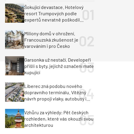
ka
Dopravní stavby
Šokující devastace. Hotelový
resort Trumpových podle
objekty
tavby
expertů nevratně poškodil
albánské pobřeží
unely
Geotechnika
Inženýrské sítě
Miliony domů v ohrožení.
Francouzská zkušenost je
varováním i pro Česko
Garsonka už nestačí. Developeři
přišli s byty, jejichž označení mate
kupující
Liberec zná podobu nového
dopravního terminálu. Vítězný
návrh propojí vlaky, autobusy i
město
Vzhůru za výhledy: Pět českých
rozhleden, které vás okouzlí svou
architekturou