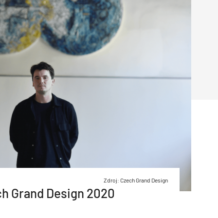
Poruchy střechy
Rekonstrukce střechy
Průmysl a logisti
Větrání a odvětrávání
Komíny
Historické stavby
Průmyslové 
Fasáda
Inženýrské s
Omítky
Doprava
Mosty
T
Zdroj: Czech Grand Design
ch Grand Design 2020