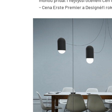
mohou přidat i nejvyšší ocenění Cen 
– Cena Erste Premier a Designéři rok