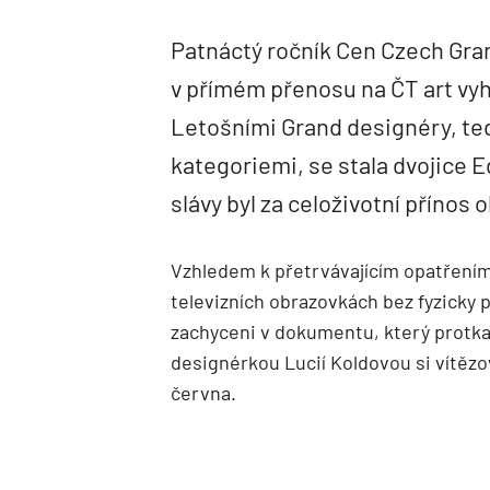
Patnáctý ročník Cen Czech Gran
v přímém přenosu na ČT art vyh
Letošními Grand designéry, ted
kategoriemi, se stala dvojice 
slávy byl za celoživotní přínos 
Vzhledem k přetrvávajícím opatřením
televizních obrazovkách bez fyzicky p
zachyceni v dokumentu, který protka
designérkou Lucií Koldovou si vítě
června.