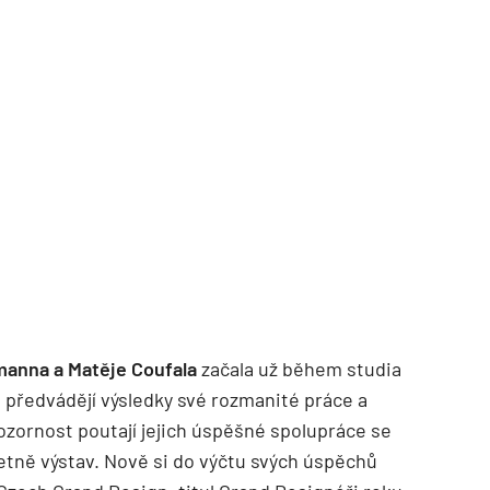
TZB HAUSTECHNIK 02/2026
anna a Matěje Coufala
začala už během studia
předvádějí výsledky své rozmanité práce a
ozornost poutají jejich úspěšné spolupráce se
četně výstav. Nově si do výčtu svých úspěchů