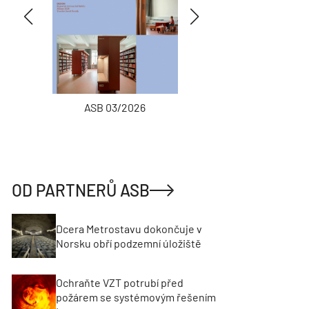
ASB 03/2026
INŽENÝRSKÉ
OD PARTNERŮ ASB
Dcera Metrostavu dokončuje v
Norsku obří podzemní úložiště
Ochraňte VZT potrubí před
požárem se systémovým řešením