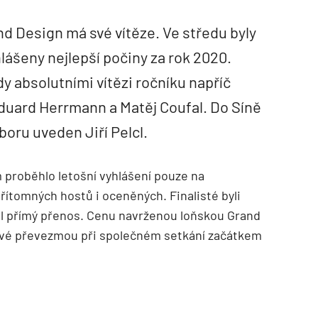
d Design má své vítěze. Ve středu byly
lášeny nejlepší počiny za rok 2020.
y absolutními vítězi ročníku napříč
Eduard Herrmann a Matěj Coufal. Do Síně
oboru uveden Jiří Pelcl.
 proběhlo letošní vyhlášení pouze na
řítomných hostů i oceněných. Finalisté byli
l přímý přenos. Cenu navrženou loňskou Grand
zové převezmou při společném setkání začátkem