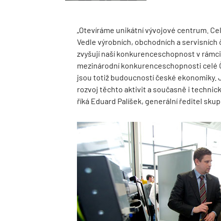
„Otevíráme unikátní vývojové centrum. Cel
Vedle výrobních, obchodních a servisních č
zvyšují naší konkurenceschopnost v rámci 
mezinárodní konkurenceschopnosti celé Č
jsou totiž budoucností české ekonomiky. J
rozvoj těchto aktivit a současně i technic
říká Eduard Palíšek, generální ředitel sku