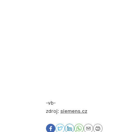
-vb-
zdroj:
siemens.cz