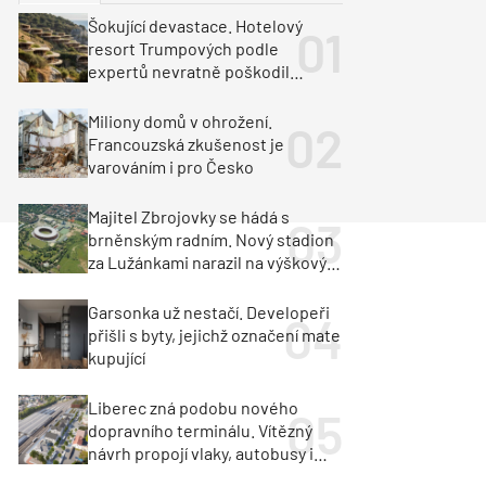
ka
Dopravní stavby
Šokující devastace. Hotelový
resort Trumpových podle
objekty
tavby
expertů nevratně poškodil
albánské pobřeží
unely
Geotechnika
Inženýrské sítě
Miliony domů v ohrožení.
Francouzská zkušenost je
varováním i pro Česko
Majitel Zbrojovky se hádá s
brněnským radním. Nový stadion
za Lužánkami narazil na výškový
limit
Garsonka už nestačí. Developeři
přišli s byty, jejichž označení mate
kupující
Liberec zná podobu nového
dopravního terminálu. Vítězný
návrh propojí vlaky, autobusy i
město