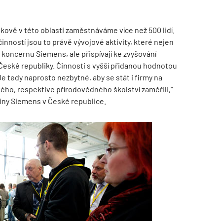
kově v této oblasti zaměstnáváme více než 500 lidí.
inností jsou to právě vývojové aktivity, které nejen
koncernu Siemens, ale přispívají ke zvyšování
eské republiky. Činnosti s vyšší přidanou hodnotou
TZB HAUSTECHNIK 02/2026
e tedy naprosto nezbytné, aby se stát i firmy na
kého, respektive přírodovědného školství zaměřili,“
piny Siemens v České republice.