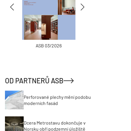
ASB 03/2026
INŽENÝRSKÉ
OD PARTNERŮ ASB
Perforované plechy mění podobu
moderních fasád
Dcera Metrostavu dokončuje v
Norsku obří podzemní úložiště