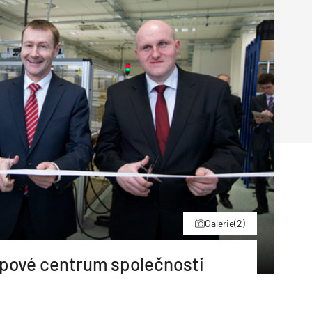
Poruchy střechy
Rekonstrukce střechy
Průmysl a logisti
Větrání a odvětrávání
Komíny
Historické stavby
Průmyslové 
Fasáda
Inženýrské s
Omítky
Doprava
Mosty
T
Galerie
(2)
ypové centrum společnosti