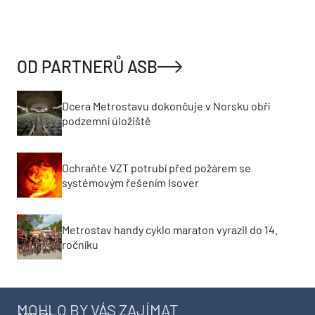
OD PARTNERŮ ASB
Dcera Metrostavu dokončuje v Norsku obří
podzemní úložiště
Ochraňte VZT potrubí před požárem se
systémovým řešením Isover
Metrostav handy cyklo maraton vyrazil do 14.
ročníku
MOHLO BY VÁS ZAJÍMAT