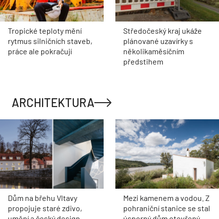
Tropické teploty mění
Středočeský kraj ukáže
rytmus silničních staveb,
plánované uzavírky s
práce ale pokračují
několikaměsíčním
předstihem
ARCHITEKTURA
Dům na břehu Vltavy
Mezi kamenem a vodou. Z
propojuje staré zdivo,
pohraniční stanice se stal
umění a český design
úsporný dům otevřený