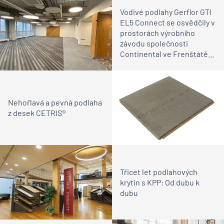
Vodivé podlahy Gerflor GTI
EL5 Connect se osvědčily v
prostorách výrobního
závodu společnosti
Continental ve Frenštátě
pod Radhoštěm
Nehořlavá a pevná podlaha
z desek CETRIS®
Třicet let podlahových
krytin s KPP: Od dubu k
dubu