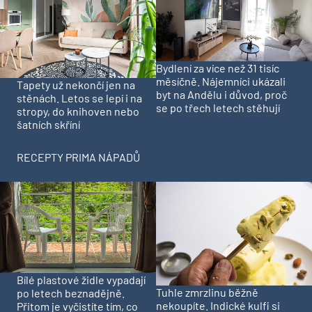
Bydlení za více než 31 tisíc
měsíčně. Nájemníci ukázali
Tapety už nekončí jen na
byt na Andělu i důvod, proč
stěnách. Letos se lepí i na
se po třech letech stěhují
stropy, do knihoven nebo
šatních skříní
RECEPTY PRIMA NÁPADŮ
Bílé plastové židle vypadají
Tuhle zmrzlinu běžně
po letech beznadějně.
nekoupíte. Indické kulfi si
Přitom je vyčistíte tím, co