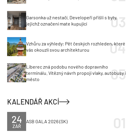
Garsonka už nestačí. Developeři přišli s byty,
jejichž označení mate kupující
Vzhůru za výhledy: Pět českých rozhleden, které
vás okouzlí svou architekturou
Liberec zná podobu nového dopravního
terminálu. Vítězný návrh propojí vlaky, autobusy i
město
KALENDÁŘ AKCÍ
24
ASB GALA 2026 (SK)
ZÁŘ