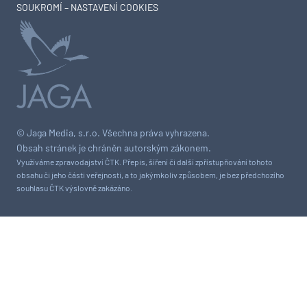
SOUKROMÍ – NASTAVENÍ COOKIES
© Jaga Media, s.r.o. Všechna práva vyhrazena.
Obsah stránek je chráněn autorským zákonem.
Využíváme zpravodajství ČTK. Přepis, šíření či další zpřístupňování tohoto
obsahu či jeho části veřejnosti, a to jakýmkoliv způsobem, je bez předchozího
souhlasu ČTK výslovně zakázáno.