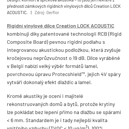
předností zámkových rigidních vinylových dílců Creation LOCK
ACOUSTIC.
|
Zdroj: Gerflor
Rigidní vinylové dílce Creation LOCK ACOUSTIC
kombinují díky patentované technologii RCB (Rigid
Composite Board) pevnou rigidní podlahu s
integrovanou akustickou podložkou, která zvyšuje
kročejovou neprůzvučnost o 19 dB. Dílce vyráběné
v Belgii nabízí velký výběr formátů lamel,
povrchovou úpravu Protecshield™, jejich 4V spáry
vytváří dokonalý efekt dlaždic a lamel.
Kromě akustiky je ocení i majitelé
rekonstruovaných domů a bytů, protože krytiny
lze pokládat bez lepení přímo na dlažbu se spárami
< 6 mm. Standardem je i tady nejlepší kvalita
3
vnitřního vzduchu (TVOC < 10 µg/m
), 100%