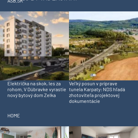
ASB.SK
Električka na skok, les za
Veľký posun v príprave
rohom. V Dúbravke vyrastie
tunela Karpaty: NDS hľadá
nový bytový dom Zelka
zhotoviteľa projektovej
dokumentácie
HOME