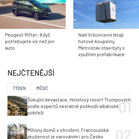
Peugeot Rifter: Když
Nad Vršovicemi létají
potřebujete víc než jen
hotové koupelny.
auto
Metrostav staví byty s
využitím prefabrikace
NEJČTENĚJŠÍ
TÝDEN
MĚSÍC
Šokující devastace. Hotelový resort Trumpových
podle expertů nevratně poškodil albánské
pobřeží
Miliony domů v ohrožení. Francouzská
zkušenost je varováním i pro Česko