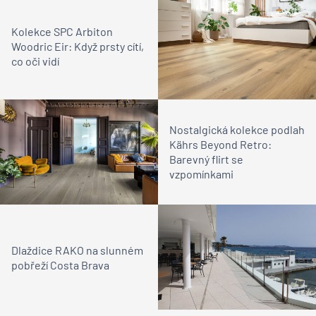
Kolekce SPC Arbiton
Woodric Eir: Když prsty cítí,
co oči vidí
Nostalgická kolekce podlah
Kährs Beyond Retro:
Barevný flirt se
vzpomínkami
Dlaždice RAKO na slunném
pobřeží Costa Brava