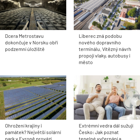
Dcera Metrostavu
Liberec zná podobu
dokončuje v Norsku obří
nového dopravního
podzemní úložiště
terminálu. Vítězný návrh
propojí vlaky, autobusy i
město
Ohrožení krajiny i
Extrémní vedra dál sužují
památek? Největší solární
Česko: Jak poznat
park v Evropě provází
tepelné vyčerpání a