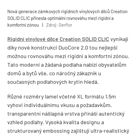
Nová generace zámkových rigidních vinylových dílců Creation
SOLID CLIC přinesla optimální rovnováhu mezi rigidní a
komfortní zónou
|
Zdroj: Gerflor
Rigidní vinylové dílce Creation SOLID CLIC
vynikají
díky nové konstrukci DuoCore 2.0 tou nejlepší
možnou rovnováhu mezi rigidní a komfortní zónou.
Tato moderní a žádaná podlaha nabízí obyvatelům
domů a bytů vše, co náročný zákazník u
současných podlahových krytin hledá.
Různé rozměry lamel včetně XL formátu 1,5m
vyhoví individuálnímu vkusu a požadavkům,
transparentní nášlapná vrstva přináší autentický
vzhled podlahy. Vysoká kvalita designu a
strukturovaný embossing zajištují ultra-realistický