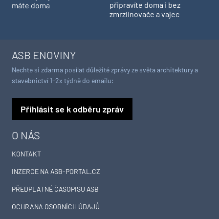
připravíte doma i bez
máte doma
zmrzlinovače a vajec
ASB ENOVINY
Nechte si zdarma posílat důležité zprávy ze světa architektury a
stavebnictví 1-2x týdně do emailu:
Přihlásit se k odběru zpráv
O NÁS
KONTAKT
INZERCE NA ASB-PORTAL.CZ
PŘEDPLATNÉ ČASOPISU ASB
OCHRANA OSOBNÍCH ÚDAJŮ