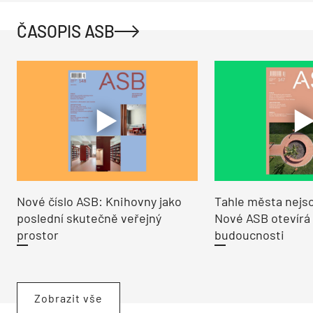
ČASOPIS ASB
Nové číslo ASB: Knihovny jako
Tahle města nejso
poslední skutečně veřejný
Nové ASB otevírá
prostor
budoucnosti
Zobrazit vše