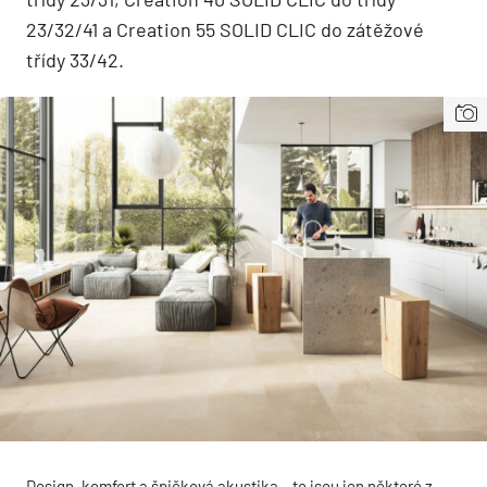
23/32/41 a Creation 55 SOLID CLIC do zátěžové
třídy 33/42.
Design, komfort a špičková akustika – to jsou jen některé z