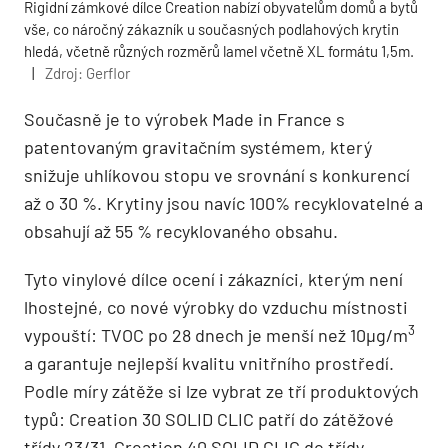
Rigidní zámkové dílce Creation nabízí obyvatelům domů a bytů
vše, co náročný zákazník u současných podlahových krytin
hledá, včetně různých rozměrů lamel včetně XL formátu 1,5m.
|
Zdroj: Gerflor
Současně je to výrobek Made in France s
patentovaným gravitačním systémem, který
snižuje uhlíkovou stopu ve srovnání s konkurencí
až o 30 %. Krytiny jsou navíc 100% recyklovatelné a
obsahují až 55 % recyklovaného obsahu.
Tyto vinylové dílce ocení i zákazníci, kterým není
lhostejné, co nové výrobky do vzduchu místnosti
3
vypouští: TVOC po 28 dnech je menší než 10µg/m
a garantuje nejlepší kvalitu vnitřního prostředí.
Podle míry zátěže si lze vybrat ze tří produktových
typů: Creation 30 SOLID CLIC patří do zátěžové
třídy 23/31, Creation 40 SOLID CLIC do třídy