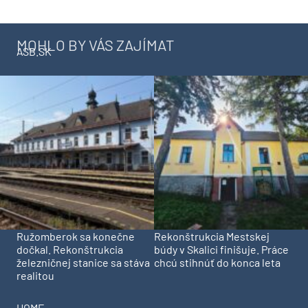
MOHLO BY VÁS ZAJÍMAT
ASB.SK
Ružomberok sa konečne
Rekonštrukcia Mestskej
dočkal. Rekonštrukcia
búdy v Skalici finišuje. Práce
železničnej stanice sa stáva
chcú stihnúť do konca leta
realitou
HOME