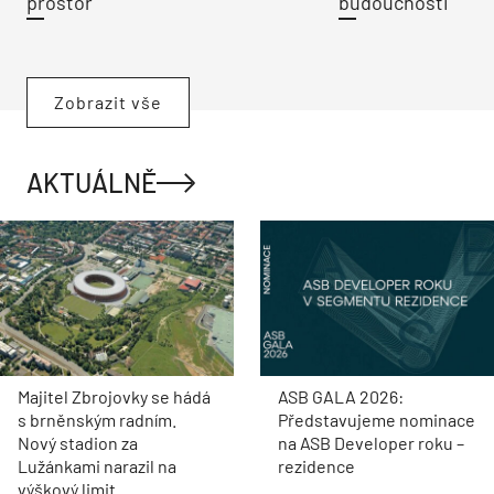
prostor
budoucnosti
Zobrazit vše
AKTUÁLNĚ
Majitel Zbrojovky se hádá
ASB GALA 2026:
s brněnským radním.
Představujeme nominace
Nový stadion za
na ASB Developer roku –
Lužánkami narazil na
rezidence
výškový limit