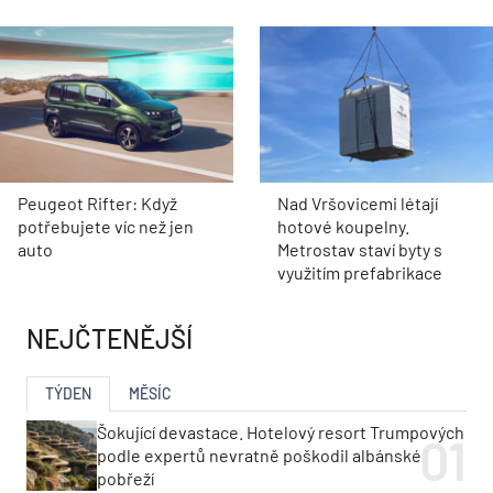
Peugeot Rifter: Když
Nad Vršovicemi létají
potřebujete víc než jen
hotové koupelny.
auto
Metrostav staví byty s
využitím prefabrikace
NEJČTENĚJŠÍ
TÝDEN
MĚSÍC
Šokující devastace. Hotelový resort Trumpových
podle expertů nevratně poškodil albánské
pobřeží