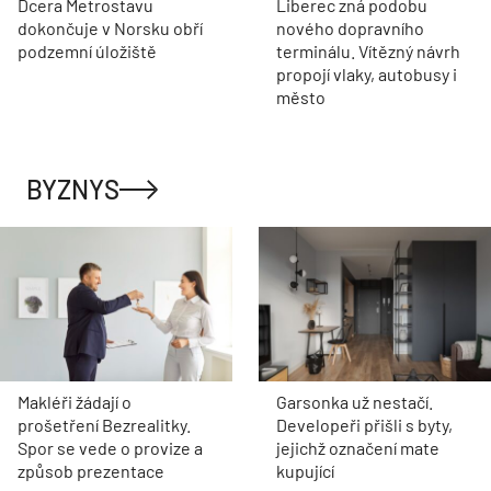
Dcera Metrostavu
Liberec zná podobu
dokončuje v Norsku obří
nového dopravního
podzemní úložiště
terminálu. Vítězný návrh
propojí vlaky, autobusy i
město
BYZNYS
Makléři žádají o
Garsonka už nestačí.
prošetření Bezrealitky.
Developeři přišli s byty,
Spor se vede o provize a
jejichž označení mate
způsob prezentace
kupující