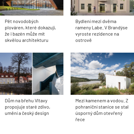
Pět novodobých
Bydlení mezi dvěma
plováren, které dokazují,
rameny Labe. V Brandýse
že i bazén může mít
vyroste rezidence na
skvělou architekturu
ostrově
Dům na břehu Vltavy
Mezi kamenem a vodou. Z
propojuje staré zdivo,
pohraniční stanice se stal
umění a český design
úsporný dům otevřený
řece