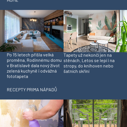
Po 15 letech přišla velká
Tapety už nekončí jen na
proměna. Rodinnému domu
stěnách. Letos se lepí i na
v Bratislavě dala nový život
stropy, do knihoven nebo
zelená kuchyně i odvážná
šatních skříní
fototapeta
RECEPTY PRIMA NÁPADŮ