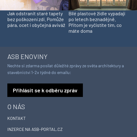
Jak odstranit staré tapety
Bílé plastové židle vypadají
bez poškození zdi. Pomůže
po letech beznadějně.
pára, ocet i obyčejná aviváž
Přitom je vyčistíte tím, co
máte doma
ASB ENOVINY
Nechte si zdarma posílat důležité zprávy ze světa architektury a
stavebnictví 1-2x týdně do emailu:
Přihlásit se k odběru zpráv
O NÁS
KONTAKT
INZERCE NA ASB-PORTAL.CZ