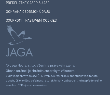
PŘEDPLATNÉ ČASOPISU ASB
OCHRANA OSOBNÍCH ÚDAJŮ
SOUKROMÍ – NASTAVENÍ COOKIES
© Jaga Media, s.r.o. Všechna práva vyhrazena.
Obsah stránek je chráněn autorským zákonem.
Využíváme zpravodajství ČTK. Přepis, šíření či další zpřístupňování tohoto
obsahu či jeho části veřejnosti, a to jakýmkoliv způsobem, je bez předchozího
souhlasu ČTK výslovně zakázáno.