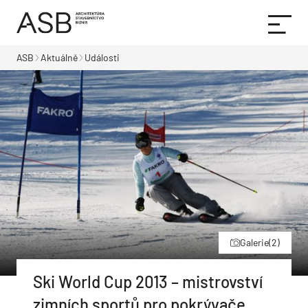
ASB
Aktuálně
Události
Galerie
(2)
Ski World Cup 2013 – mistrovství
zimních sportů pro pokrývače