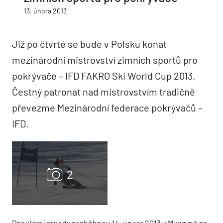
13. února 2013
Již po čtvrté se bude v Polsku konat
mezinárodní mistrovství zimních sportů pro
pokrývače – IFD FAKRO Ski World Cup 2013.
Čestný patronát nad mistrovstvím tradičně
převezme Mezinárodní federace pokrývačů –
IFD.
Populární závody proběhnou 14. února 2013 v Muszyně na