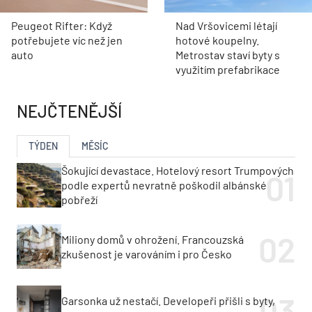
Peugeot Rifter: Když
Nad Vršovicemi létají
potřebujete víc než jen
hotové koupelny.
auto
Metrostav staví byty s
využitím prefabrikace
NEJČTENĚJŠÍ
TÝDEN
MĚSÍC
Šokující devastace. Hotelový resort Trumpových
podle expertů nevratně poškodil albánské
pobřeží
Miliony domů v ohrožení. Francouzská
zkušenost je varováním i pro Česko
Garsonka už nestačí. Developeři přišli s byty,