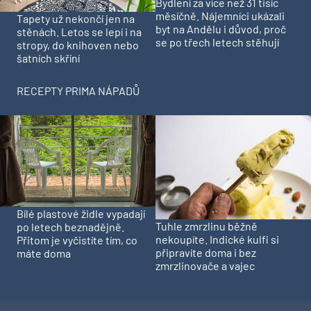
Bydlení za více než 31 tisíc
měsíčně. Nájemníci ukázali
Tapety už nekončí jen na
byt na Andělu i důvod, proč
stěnách. Letos se lepí i na
se po třech letech stěhují
stropy, do knihoven nebo
šatních skříní
RECEPTY PRIMA NÁPADŮ
Bílé plastové židle vypadají
Tuhle zmrzlinu běžně
po letech beznadějně.
nekoupíte. Indické kulfi si
Přitom je vyčistíte tím, co
připravíte doma i bez
máte doma
zmrzlinovače a vajec