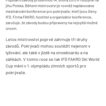
jihu Polska. Během mistrovství je rovněž naplánována
mezinárodní konference pro pokrývače, kteří jsou členy
IFD. Firma FAKRO, hostitel a organizátor konference,
zaručuje, že závody budou připraveny na nejvyšší možné
úrovni.
Letos mistrovství poprvé zahrnuje tři druhy
závodů. Pokrývači mohou soutěžit nejenom v
lyžování, ale také v jízdě na snowboardu a na
sáňkách. V tomto roce se tak IFD FAKRO Ski World
Cup mění v 1. olympiádu zimních sportů pro
pokrývače.