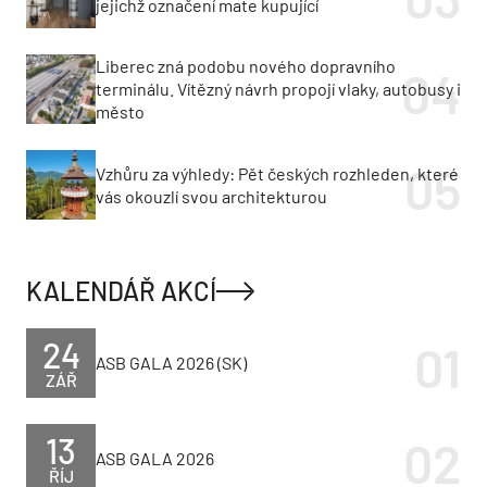
jejichž označení mate kupující
Liberec zná podobu nového dopravního
terminálu. Vítězný návrh propojí vlaky, autobusy i
město
Vzhůru za výhledy: Pět českých rozhleden, které
vás okouzlí svou architekturou
KALENDÁŘ AKCÍ
24
ASB GALA 2026 (SK)
ZÁŘ
13
ASB GALA 2026
ŘÍJ