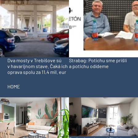
Dva mosty v Trebišove sú
Strabag: Potichu sme prišli
v havarijnom stave. Čaká ich
a potichu odídeme
oprava spolu za 11,4 mil. eur
HOME