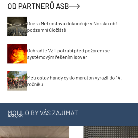
OD PARTNERŮ ASB
Dcera Metrostavu dokončuje v Norsku obří
podzemní úložiště
Ochraňte VZT potrubí před požárem se
systémovým řešením Isover
Metrostav handy cyklo maraton vyrazil do 14.
ročníku
MOHLO BY VÁS ZAJÍMAT
ASB.SK