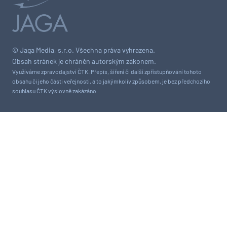
© Jaga Media, s.r.o. Všechna práva vyhrazena.
Obsah stránek je chráněn autorským zákonem.
Využíváme zpravodajství ČTK. Přepis, šíření či další zpřístupňování tohoto
obsahu či jeho části veřejnosti, a to jakýmkoliv způsobem, je bez předchozího
souhlasu ČTK výslovně zakázáno.