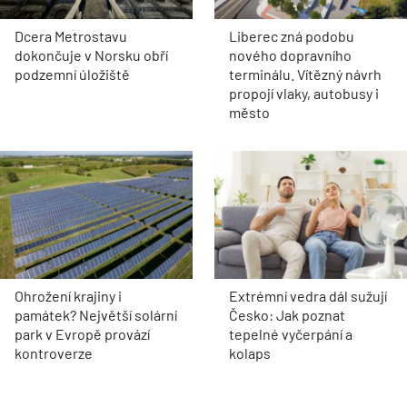
Dcera Metrostavu
Liberec zná podobu
dokončuje v Norsku obří
nového dopravního
podzemní úložiště
terminálu. Vítězný návrh
propojí vlaky, autobusy i
město
Ohrožení krajiny i
Extrémní vedra dál sužují
památek? Největší solární
Česko: Jak poznat
park v Evropě provází
tepelné vyčerpání a
kontroverze
kolaps