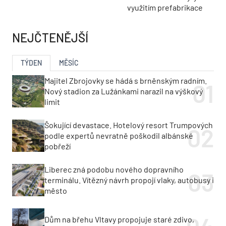
využitím prefabrikace
NEJČTENĚJŠÍ
TÝDEN
MĚSÍC
Majitel Zbrojovky se hádá s brněnským radním.
Nový stadion za Lužánkami narazil na výškový
limit
Šokující devastace. Hotelový resort Trumpových
podle expertů nevratně poškodil albánské
pobřeží
Liberec zná podobu nového dopravního
terminálu. Vítězný návrh propojí vlaky, autobusy i
město
Dům na břehu Vltavy propojuje staré zdivo,