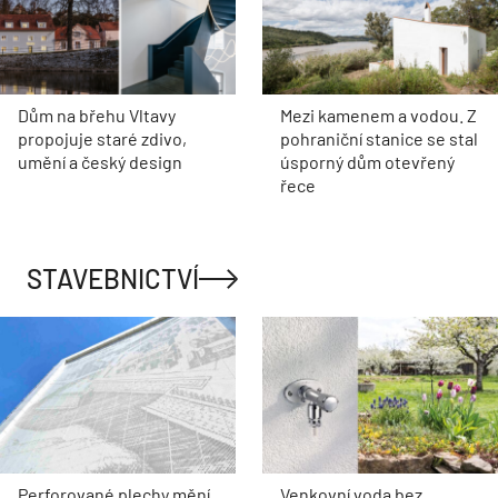
Dům na břehu Vltavy
Mezi kamenem a vodou. Z
propojuje staré zdivo,
pohraniční stanice se stal
umění a český design
úsporný dům otevřený
řece
STAVEBNICTVÍ
Perforované plechy mění
Venkovní voda bez