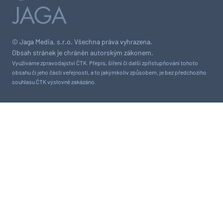
© Jaga Media, s.r.o. Všechna práva vyhrazena.
Obsah stránek je chráněn autorským zákonem.
Využíváme zpravodajství ČTK. Přepis, šíření či další zpřístupňování tohoto
obsahu či jeho části veřejnosti, a to jakýmkoliv způsobem, je bez předchozího
souhlasu ČTK výslovně zakázáno.