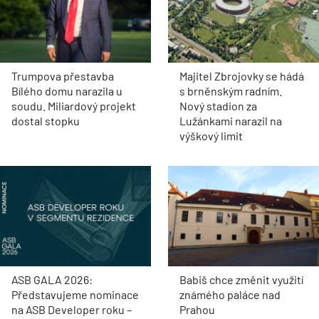
Trumpova přestavba
Majitel Zbrojovky se hádá
Bílého domu narazila u
s brněnským radním.
soudu. Miliardový projekt
Nový stadion za
dostal stopku
Lužánkami narazil na
výškový limit
ASB GALA 2026:
Babiš chce změnit využití
Představujeme nominace
známého paláce nad
na ASB Developer roku –
Prahou