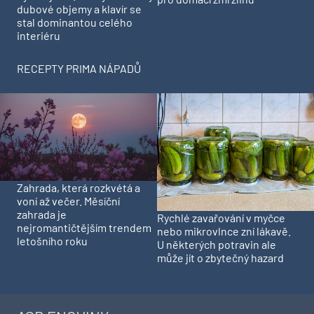
dubové objemy a klavír se
stal dominantou celého
interiéru
RECEPTY PRIMA NÁPADŮ
Zahrada, která rozkvétá a
voní až večer. Měsíční
zahrada je
Rychlé zavařování v myčce
nejromantičtějším trendem
nebo mikrovlnce zní lákavě.
letošního roku
U některých potravin ale
může jít o zbytečný hazard