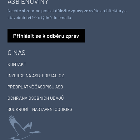
ASB ENOVINY
Nechte si zdarma posílat důležité zprávy ze světa architektury a
stavebnictví 1-2x týdně do emailu:
Přihlásit se k odběru zpráv
O NÁS
KONTAKT
INZERCE NA ASB-PORTAL.CZ
PŘEDPLATNÉ ČASOPISU ASB
OCHRANA OSOBNÍCH ÚDAJŮ
SOUKROMÍ – NASTAVENÍ COOKIES