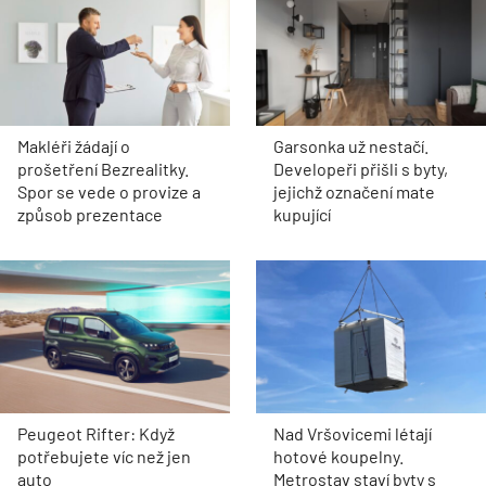
Makléři žádají o
Garsonka už nestačí.
prošetření Bezrealitky.
Developeři přišli s byty,
Spor se vede o provize a
jejichž označení mate
způsob prezentace
kupující
Peugeot Rifter: Když
Nad Vršovicemi létají
potřebujete víc než jen
hotové koupelny.
auto
Metrostav staví byty s