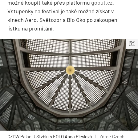
možné koupit také přes platformu
goout.cz
.
Vstupenky na festival je také možné získat v
kinech Aero, Světozor a Bio Oko po zakoupení
lístku na promítání.
CZDW Palac U Styblu 5 FOTO Anna Pleslová
|
Zdroj: Czech