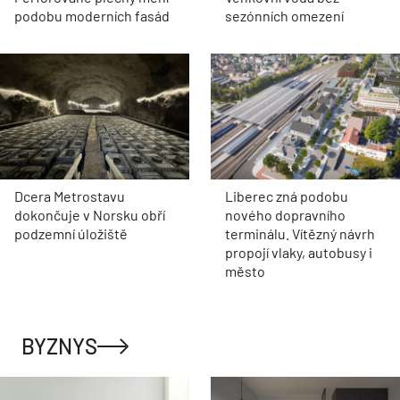
podobu moderních fasád
sezónních omezení
Dcera Metrostavu
Liberec zná podobu
dokončuje v Norsku obří
nového dopravního
podzemní úložiště
terminálu. Vítězný návrh
propojí vlaky, autobusy i
město
BYZNYS