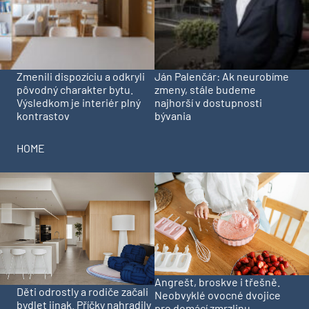
Zmenili dispozíciu a odkryli
Ján Palenčár: Ak neurobíme
pôvodný charakter bytu.
zmeny, stále budeme
Výsledkom je interiér plný
najhorší v dostupnosti
kontrastov
bývania
HOME
Angrešt, broskve i třešně.
Děti odrostly a rodiče začali
Neobvyklé ovocné dvojice
bydlet jinak. Příčky nahradily
pro domácí zmrzlinu