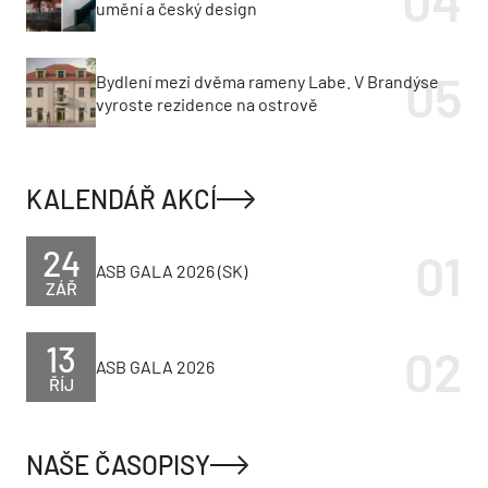
umění a český design
Bydlení mezi dvěma rameny Labe. V Brandýse
vyroste rezidence na ostrově
KALENDÁŘ AKCÍ
24
ASB GALA 2026 (SK)
ZÁŘ
13
ASB GALA 2026
ŘÍJ
NAŠE ČASOPISY