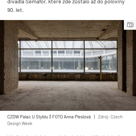
divadla Semafor, které zde zůstalo až do poloviny
90. let.
CZDW Palac U Styblu 3 FOTO Anna Pleslová
|
Zdroj: Czech
Design Week