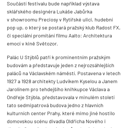
Součástí festivalu bude například výstava
sklářského designéra Lukáše Jabůrka
v showroomu Preciosy v Rytířské ulici, hudební
pop up, o který se postará pražský klub Radost FX,
či speciální promítání filmu Aalto: Architektura
emocí v kině Světozor.
Palác U Stýblů patří k prominentním pražským
budovám a představuje jeden z nejrozsáhlejších
paláců na Václavském náměstí. Postavena v letech
1927 a 1928 architekty Ludvíkem Kyselou a Janem
Jarolínem pro tehdejšího knihkupce Václava a
Ondřeje Stýbla, představovala v minulém století
tato sedmipatrová budova jedno z hlavních
kulturních center Prahy, které mimo jiné hostilo
domovskou scénu divadla Oldřicha Nového i