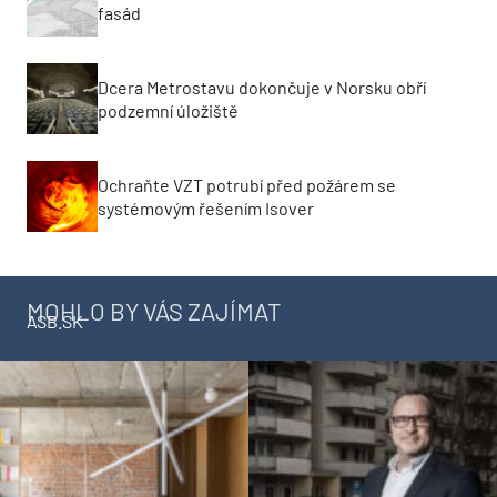
fasád
Dcera Metrostavu dokončuje v Norsku obří
podzemní úložiště
Ochraňte VZT potrubí před požárem se
systémovým řešením Isover
MOHLO BY VÁS ZAJÍMAT
ASB.SK