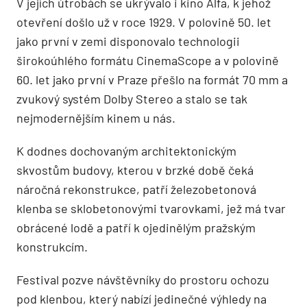
V jejích útrobách se ukrývalo i kino Alfa, k jehož
otevření došlo už v roce 1929. V polovině 50. let
jako první v zemi disponovalo technologii
širokoúhlého formátu CinemaScope a v polovině
60. let jako první v Praze přešlo na formát 70 mm a
zvukový systém Dolby Stereo a stalo se tak
nejmodernějším kinem u nás.
K dodnes dochovaným architektonickým
skvostům budovy, kterou v brzké době čeká
náročná rekonstrukce, patří železobetonová
klenba se sklobetonovými tvarovkami, jež má tvar
obrácené lodě a patří k ojedinělým pražským
konstrukcím.
Festival pozve návštěvníky do prostoru ochozu
pod klenbou, který nabízí jedinečné výhledy na