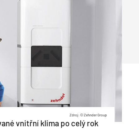
Poruchy střechy
Rekonstrukce střechy
Průmysl a logisti
Větrání a odvětrávání
Komíny
Historické stavby
Průmyslové 
Fasáda
Inženýrské s
Omítky
Doprava
Mosty
T
Zdroj: © Zehnder Group
né vnitřní klima po celý rok