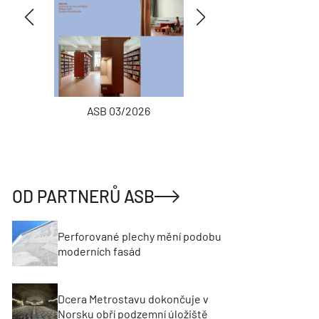
ASB 03/2026
INŽENÝRSKÉ
OD PARTNERŮ ASB
Perforované plechy mění podobu
moderních fasád
Dcera Metrostavu dokončuje v
Norsku obří podzemní úložiště