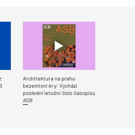
z
Architektura na prahu
B
bezemisní éry: Vychází
poslední letošní číslo časopisu
ASB