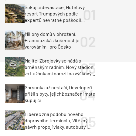
ka
Dopravní stavby
Šokující devastace. Hotelový
resort Trumpových podle
objekty
tavby
expertů nevratně poškodil
albánské pobřeží
unely
Geotechnika
Inženýrské sítě
Miliony domů v ohrožení.
Francouzská zkušenost je
varováním i pro Česko
Majitel Zbrojovky se hádá s
brněnským radním. Nový stadion
za Lužánkami narazil na výškový
limit
Garsonka už nestačí. Developeři
přišli s byty, jejichž označení mate
kupující
Liberec zná podobu nového
dopravního terminálu. Vítězný
návrh propojí vlaky, autobusy i
město