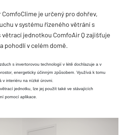
 ComfoClime je určený pro dohřev,
uchu v systému řízeného větrání s
 větrací jednotkou ComfoAir Q zajišťuje
 a pohodlí v celém domě.
uch s invertorovou technologií v létě dochlazuje a v
prostor, energeticky účinným způsobem. Využívá k tomu
v interiéru na nízké úrovni.
rací jednotku, lze jej použít také ve stávajících
ání pomocí aplikace.