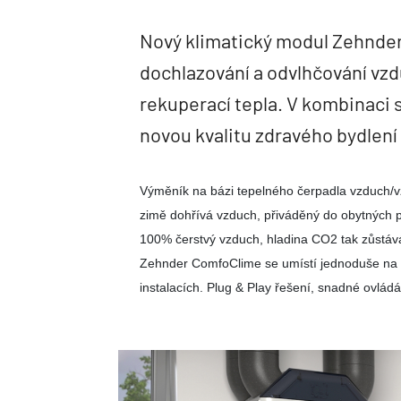
Nový klimatický modul Zehnder
dochlazování a odvlhčování vzd
rekuperací tepla. V kombinaci s
novou kvalitu zdravého bydlení
Výměník na bázi tepelného čerpadla vzduch/vzd
zimě dohřívá vzduch, přiváděný do obytných 
100% čerstvý vzduch, hladina CO2 tak zůstává 
Zehnder ComfoClime se umístí jednoduše na vět
instalacích. Plug & Play řešení, snadné ovlád