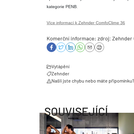
kategorie PENB.
Více informací k Zehnder ComfoClime 36
Komerční informace; zdroj: Zehnder 
Vytápění
Zehnder
Našli jste chybu nebo máte připomínku
SOUVISEJÍCÍ