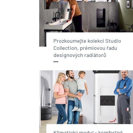
Prozkoumejte kolekci Studio
Collection, prémiovou řadu
designových radiátorů
Klimatický modul – komfortně