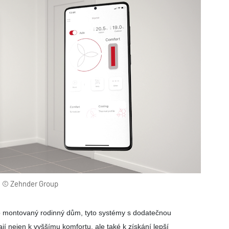
TZB HAUSTECHNIK 02/2026
: © Zehnder Group
bo montovaný rodinný dům, tyto systémy s dodatečnou
jí nejen k vyššímu komfortu, ale také k získání lepší