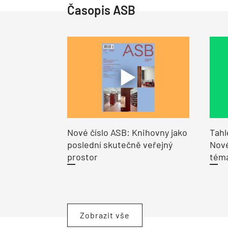
Časopis ASB
Nové číslo ASB: Knihovny jako
Tahl
poslední skutečně veřejný
Nové
prostor
tém
Zobrazit vše